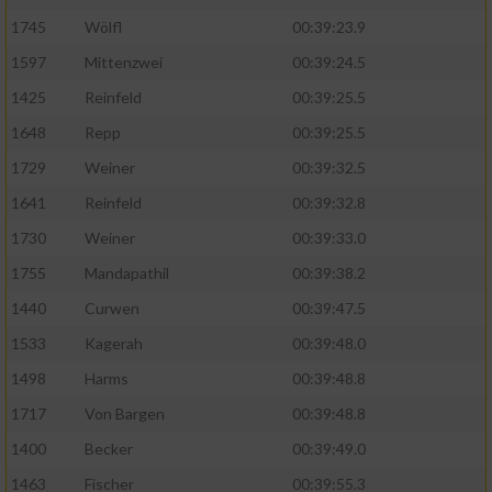
1745
Wölfl
00:39:23.9
Analyse von Zielgruppen durch Statistiken
1597
Mittenzwei
00:39:24.5
oder Kombinationen von Daten aus
verschiedenen Quellen
1425
Reinfeld
00:39:25.5
Entwicklung und Verbesserung der Angebote
1648
Repp
00:39:25.5
1729
Weiner
00:39:32.5
Verwendung reduzierter Daten zur Auswahl
1641
Reinfeld
00:39:32.8
von Inhalten
1730
Weiner
00:39:33.0
IAB-Besonderheiten:
1755
Mandapathil
00:39:38.2
Verwendung genauer Standortdaten
1440
Curwen
00:39:47.5
1533
Kagerah
00:39:48.0
Geräte anhand von aktiv angeforderten
Informationen identifizieren
1498
Harms
00:39:48.8
Nicht-IAB-Verarbeitungszwecke:
1717
Von Bargen
00:39:48.8
1400
Becker
00:39:49.0
Notwendig
1463
Fischer
00:39:55.3