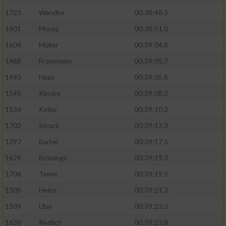
Speichern von oder Zugriff auf Informationen
auf einem Endgerät
1723
Wandke
00:38:48.5
1601
Moroz
00:38:51.0
Verwendung reduzierter Daten zur Auswahl
von Werbeanzeigen
1604
Müller
00:39:04.8
1468
Frommann
00:39:05.7
Erstellung von Profilen für personalisierte
Werbung
1493
Haas
00:39:05.8
1545
Klocke
00:39:08.3
Verwendung von Profilen zur Auswahl
personalisierter Werbung
1536
Keller
00:39:10.3
Erstellung von Profilen zur Personalisierung
1702
Struck
00:39:17.3
von Inhalten
1397
Bartel
00:39:17.5
Verwendung von Profilen zur Auswahl
1429
Brünings
00:39:19.3
personalisierter Inhalte
1706
Terne
00:39:19.5
1505
Heinz
00:39:21.3
Messung der Werbeleistung
1509
Ulas
00:39:23.3
1638
Redlich
00:39:23.8
Messung der Performance von Inhalten