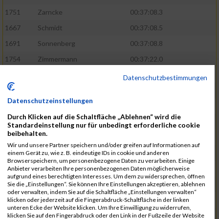
1751
Zarncke
00:37:08.3
1667
Schmidt
00:37:08.5
1691
Sonnenberg
00:37:08.8
1754
Zimmermann
00:37:22.0
1580
Manemann
00:37:24.0
Datenschutzbestimmungen
1526
Jelinek
00:37:24.8
Datenschutzeinstellungen
1428
Brüning
00:37:30.2
Durch Klicken auf die Schaltfläche „Ablehnen“ wird die
1586
Mau
00:37:35.5
Standardeinstellung nur für unbedingt erforderliche cookie
beibehalten.
1670
Schmoldt
00:37:36.5
Wir und unsere Partner speichern und/oder greifen auf Informationen auf
1753
Zimbal
00:37:41.5
einem Gerät zu, wie z. B. eindeutige IDs in cookie und anderen
Browserspeichern, um personenbezogene Daten zu verarbeiten. Einige
1513
Heynen
00:37:42.0
Anbieter verarbeiten Ihre personenbezogenen Daten möglicherweise
aufgrund eines berechtigten Interesses. Um dem zu widersprechen, öffnen
1722
Walther
00:37:43.0
Sie die „Einstellungen“. Sie können Ihre Einstellungen akzeptieren, ablehnen
oder verwalten, indem Sie auf die Schaltfläche „Einstellungen verwalten“
1365
Laß
00:37:43.8
klicken oder jederzeit auf die Fingerabdruck-Schaltfläche in der linken
unteren Ecke der Website klicken. Um Ihre Einwilligung zu widerrufen,
1574
Linz
00:37:48.8
klicken Sie auf den Fingerabdruck oder den Link in der Fußzeile der Website