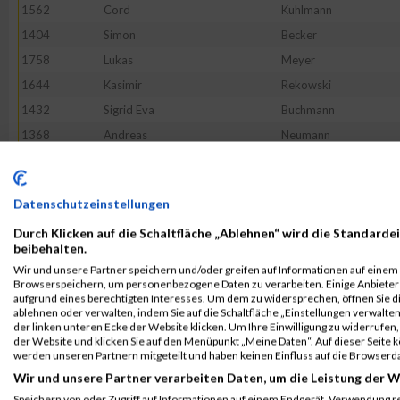
1562
Cord
Kuhlmann
1404
Simon
Becker
1758
Lukas
Meyer
1644
Kasimir
Rekowski
1432
Sigrid Eva
Buchmann
1368
Andreas
Neumann
1359
Florian
Haas
1376
Thomas
Stürmer
Datenschutzeinstellungen
1637
Michael
Raus
Durch Klicken auf die Schaltfläche „Ablehnen“ wird die Standardei
1350
Marc
Burlon
beibehalten.
1495
Stefan
Hagge
Wir und unsere Partner speichern und/oder greifen auf Informationen auf einem G
Browserspeichern, um personenbezogene Daten zu verarbeiten. Einige Anbiete
1659
Mehmet Ali
Sayer
aufgrund eines berechtigten Interesses. Um dem zu widersprechen, öffnen Sie die
1364
Matthias
Kaufmann
ablehnen oder verwalten, indem Sie auf die Schaltfläche „Einstellungen verwalten“
der linken unteren Ecke der Website klicken. Um Ihre Einwilligung zu widerrufen, 
1371
Melanie
Reinartz
der Website und klicken Sie auf den Menüpunkt „Meine Daten“. Auf dieser Seite 
werden unseren Partnern mitgeteilt und haben keinen Einfluss auf die Browserd
1609
Ulrich
Neumann
Wir und unsere Partner verarbeiten Daten, um die Leistung der W
1391
Jan-Malte
Ambs
Speichern von oder Zugriff auf Informationen auf einem Endgerät. Verwendung r