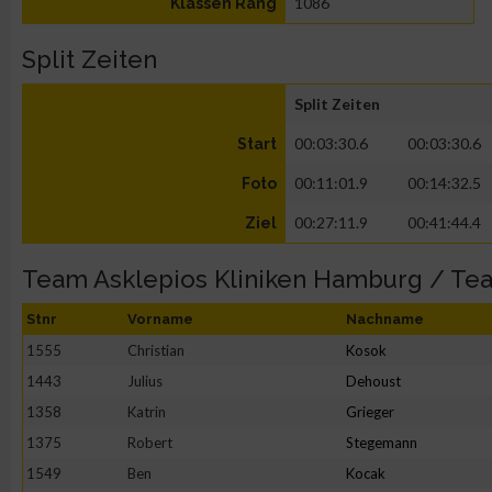
1086
Klassen Rang
Split Zeiten
Split Zeiten
00:03:30.6
00:03:30.6
Start
00:11:01.9
00:14:32.5
Foto
00:27:11.9
00:41:44.4
Ziel
Team Asklepios Kliniken Hamburg / T
Stnr
Vorname
Nachname
1555
Christian
Kosok
1443
Julius
Dehoust
1358
Katrin
Grieger
1375
Robert
Stegemann
1549
Ben
Kocak