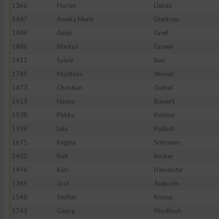
1366
Florian
Lienau
Erstellung von Profilen zur Personalisierung von Inhalten
1447
Annika Merit
Dierksen
1484
Antje
Greif
1486
Markus
Grewe
Verwendung von Profilen zur Auswahl personalisierter Inhalte
1411
Sylvie
Beu
1749
Matthias
Wriedt
Messung der Werbeleistung
1473
Christian
Geibel
1413
Hanna
Bienert
Messung der Performance von Inhalten
1538
Pirkko
Kettner
1599
Lela
Pollack
Analyse von Zielgruppen durch Statistiken oder Kombinatione
1675
Regina
Schramm
verschiedenen Quellen
1402
Rolf
Becker
1496
Karl
Hameister
Entwicklung und Verbesserung der Angebote
1349
Jost
Augustin
1548
Steffen
Knoop
Verwendung reduzierter Daten zur Auswahl von Inhalten
1743
Georg
Woditsch