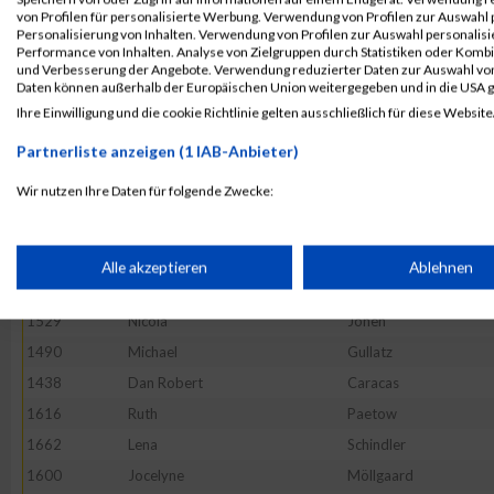
50028
Hans
Krankenberg
von Profilen für personalisierte Werbung. Verwendung von Profilen zur Auswahl p
Personalisierung von Inhalten. Verwendung von Profilen zur Auswahl personalis
1696
Annik
Stolberg
Performance von Inhalten. Analyse von Zielgruppen durch Statistiken oder Komb
und Verbesserung der Angebote. Verwendung reduzierter Daten zur Auswahl von
1488
Marco
Griebau
Daten können außerhalb der Europäischen Union weitergegeben und in die USA 
1405
Timo
Becker
Ihre Einwilligung und die cookie Richtlinie gelten ausschließlich für diese Website
1726
Heike
Warth
Partnerliste anzeigen (1 IAB-Anbieter)
1759
Konstantin
Karajanev
Wir nutzen Ihre Daten für folgende Zwecke:
1720
Anke
Wahlers
IAB-Verarbeitungszwecke:
1561
Aleksandra
Kucia
1361
Christoph
Hoffmann
Speichern von oder Zugriff auf Informationen auf einem Endge
Alle akzeptieren
Ablehnen
1462
Lisa
Fette
1529
Nicola
Jonen
Verwendung reduzierter Daten zur Auswahl von Werbeanzeige
1490
Michael
Gullatz
1438
Dan Robert
Caracas
Erstellung von Profilen für personalisierte Werbung
1616
Ruth
Paetow
1662
Lena
Schindler
Verwendung von Profilen zur Auswahl personalisierter Werbun
1600
Jocelyne
Möllgaard