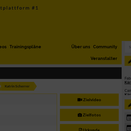
eos
Trainingspläne
Über uns
Community
Veranstalter
Katrin Scherrer
Zielvideo
Zielfotos
1
1
Urkunde