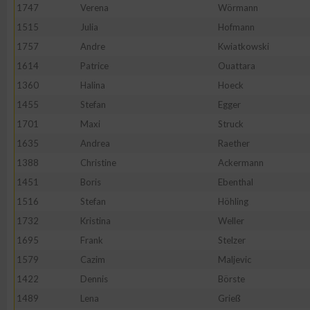
IAB-Besonderheiten:
1747
Verena
Wörmann
1515
Julia
Hofmann
Verwendung genauer Standortdaten
1757
Andre
Kwiatkowski
1614
Patrice
Ouattara
Geräte anhand von aktiv angeforderten Informationen identifi
1360
Halina
Hoeck
1455
Stefan
Egger
Nicht-IAB-Verarbeitungszwecke:
1701
Maxi
Struck
Notwendig
1635
Andrea
Raether
1388
Christine
Ackermann
Performance
1451
Boris
Ebenthal
1516
Stefan
Höhling
Funktional
1732
Kristina
Weller
1695
Frank
Stelzer
1579
Cazim
Maljevic
Werbung
1422
Dennis
Börste
1489
Lena
Grieß