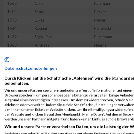
1562
Cord
Kuhlmann
1404
Simon
Becker
1758
Lukas
Meyer
1644
Kasimir
Rekowski
1432
Sigrid Eva
Buchmann
1368
Andreas
Neumann
1359
Florian
Haas
1376
Thomas
Stürmer
Datenschutzeinstellungen
1637
Michael
Raus
Durch Klicken auf die Schaltfläche „Ablehnen“ wird die Standardei
1350
Marc
Burlon
beibehalten.
1495
Stefan
Hagge
Wir und unsere Partner speichern und/oder greifen auf Informationen auf einem G
Browserspeichern, um personenbezogene Daten zu verarbeiten. Einige Anbiete
1659
Mehmet Ali
Sayer
aufgrund eines berechtigten Interesses. Um dem zu widersprechen, öffnen Sie die
1364
Matthias
Kaufmann
ablehnen oder verwalten, indem Sie auf die Schaltfläche „Einstellungen verwalten“
der linken unteren Ecke der Website klicken. Um Ihre Einwilligung zu widerrufen, 
1371
Melanie
Reinartz
der Website und klicken Sie auf den Menüpunkt „Meine Daten“. Auf dieser Seite 
werden unseren Partnern mitgeteilt und haben keinen Einfluss auf die Browserd
1609
Ulrich
Neumann
Wir und unsere Partner verarbeiten Daten, um die Leistung der W
1391
Jan-Malte
Ambs
Speichern von oder Zugriff auf Informationen auf einem Endgerät. Verwendung r