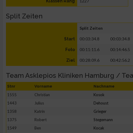
1227
Klassen Rang
Split Zeiten
Split Zeiten
00:03:34.8
00:03:34.8
Start
00:11:11.6
00:14:46.5
Foto
00:28:09.6
00:42:56.2
Ziel
Team Asklepios Kliniken Hamburg / T
Stnr
Vorname
Nachname
1555
Christian
Kosok
1443
Julius
Dehoust
1358
Katrin
Grieger
1375
Robert
Stegemann
1549
Ben
Kocak