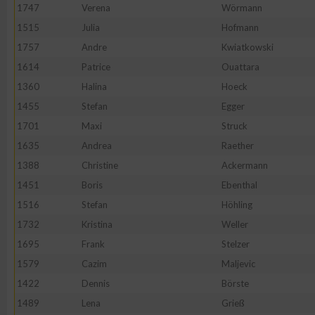
IAB-Besonderheiten:
1747
Verena
Wörmann
1515
Julia
Hofmann
Verwendung genauer Standortdaten
1757
Andre
Kwiatkowski
1614
Patrice
Ouattara
Geräte anhand von aktiv angeforderten Informationen identifi
1360
Halina
Hoeck
1455
Stefan
Egger
Nicht-IAB-Verarbeitungszwecke:
1701
Maxi
Struck
Notwendig
1635
Andrea
Raether
1388
Christine
Ackermann
Performance
1451
Boris
Ebenthal
1516
Stefan
Höhling
Funktional
1732
Kristina
Weller
1695
Frank
Stelzer
1579
Cazim
Maljevic
Werbung
1422
Dennis
Börste
1489
Lena
Grieß