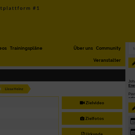
eos
Trainingspläne
Über uns
Community
Veranstalter
Lissa Heinz
Zielvideo
Zielfotos
1
1
Urkunde