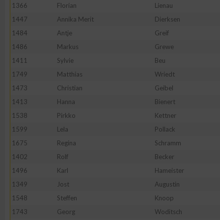
1366
Florian
Lienau
Erstellung von Profilen zur Personalisierung von Inhalten
1447
Annika Merit
Dierksen
1484
Antje
Greif
1486
Markus
Grewe
Verwendung von Profilen zur Auswahl personalisierter Inhalte
1411
Sylvie
Beu
1749
Matthias
Wriedt
Messung der Werbeleistung
1473
Christian
Geibel
1413
Hanna
Bienert
Messung der Performance von Inhalten
1538
Pirkko
Kettner
1599
Lela
Pollack
Analyse von Zielgruppen durch Statistiken oder Kombinatione
1675
Regina
Schramm
verschiedenen Quellen
1402
Rolf
Becker
1496
Karl
Hameister
Entwicklung und Verbesserung der Angebote
1349
Jost
Augustin
1548
Steffen
Knoop
Verwendung reduzierter Daten zur Auswahl von Inhalten
1743
Georg
Woditsch