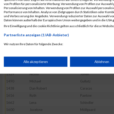
50028
Hans
Krankenberg
von Profilen für personalisierte Werbung. Verwendung von Profilen zur Auswahl p
Personalisierung von Inhalten. Verwendung von Profilen zur Auswahl personalis
1696
Annik
Stolberg
Performance von Inhalten. Analyse von Zielgruppen durch Statistiken oder Komb
und Verbesserung der Angebote. Verwendung reduzierter Daten zur Auswahl von
1488
Marco
Griebau
Daten können außerhalb der Europäischen Union weitergegeben und in die USA 
1405
Timo
Becker
Ihre Einwilligung und die cookie Richtlinie gelten ausschließlich für diese Website
1726
Heike
Warth
Partnerliste anzeigen (1 IAB-Anbieter)
1759
Konstantin
Karajanev
Wir nutzen Ihre Daten für folgende Zwecke:
1720
Anke
Wahlers
IAB-Verarbeitungszwecke:
1561
Aleksandra
Kucia
1361
Christoph
Hoffmann
Speichern von oder Zugriff auf Informationen auf einem Endge
Alle akzeptieren
Ablehnen
1462
Lisa
Fette
1529
Nicola
Jonen
Verwendung reduzierter Daten zur Auswahl von Werbeanzeige
1490
Michael
Gullatz
1438
Dan Robert
Caracas
Erstellung von Profilen für personalisierte Werbung
1616
Ruth
Paetow
1662
Lena
Schindler
Verwendung von Profilen zur Auswahl personalisierter Werbun
1600
Jocelyne
Möllgaard