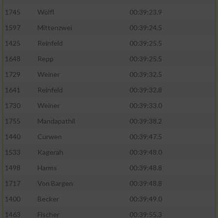
1745
Wölfl
00:39:23.9
Analyse von Zielgruppen durch Statistiken
1597
Mittenzwei
00:39:24.5
oder Kombinationen von Daten aus
verschiedenen Quellen
1425
Reinfeld
00:39:25.5
Entwicklung und Verbesserung der Angebote
1648
Repp
00:39:25.5
1729
Weiner
00:39:32.5
Verwendung reduzierter Daten zur Auswahl
1641
Reinfeld
00:39:32.8
von Inhalten
1730
Weiner
00:39:33.0
IAB-Besonderheiten:
1755
Mandapathil
00:39:38.2
Verwendung genauer Standortdaten
1440
Curwen
00:39:47.5
1533
Kagerah
00:39:48.0
Geräte anhand von aktiv angeforderten
Informationen identifizieren
1498
Harms
00:39:48.8
Nicht-IAB-Verarbeitungszwecke:
1717
Von Bargen
00:39:48.8
1400
Becker
00:39:49.0
Notwendig
1463
Fischer
00:39:55.3