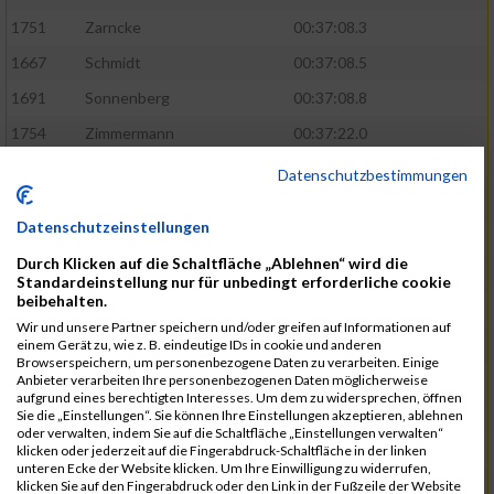
1751
Zarncke
00:37:08.3
1667
Schmidt
00:37:08.5
1691
Sonnenberg
00:37:08.8
1754
Zimmermann
00:37:22.0
1580
Manemann
00:37:24.0
Datenschutzbestimmungen
1526
Jelinek
00:37:24.8
Datenschutzeinstellungen
1428
Brüning
00:37:30.2
Durch Klicken auf die Schaltfläche „Ablehnen“ wird die
1586
Mau
00:37:35.5
Standardeinstellung nur für unbedingt erforderliche cookie
beibehalten.
1670
Schmoldt
00:37:36.5
Wir und unsere Partner speichern und/oder greifen auf Informationen auf
1753
Zimbal
00:37:41.5
einem Gerät zu, wie z. B. eindeutige IDs in cookie und anderen
Browserspeichern, um personenbezogene Daten zu verarbeiten. Einige
1513
Heynen
00:37:42.0
Anbieter verarbeiten Ihre personenbezogenen Daten möglicherweise
aufgrund eines berechtigten Interesses. Um dem zu widersprechen, öffnen
1722
Walther
00:37:43.0
Sie die „Einstellungen“. Sie können Ihre Einstellungen akzeptieren, ablehnen
oder verwalten, indem Sie auf die Schaltfläche „Einstellungen verwalten“
1365
Laß
00:37:43.8
klicken oder jederzeit auf die Fingerabdruck-Schaltfläche in der linken
unteren Ecke der Website klicken. Um Ihre Einwilligung zu widerrufen,
1574
Linz
00:37:48.8
klicken Sie auf den Fingerabdruck oder den Link in der Fußzeile der Website