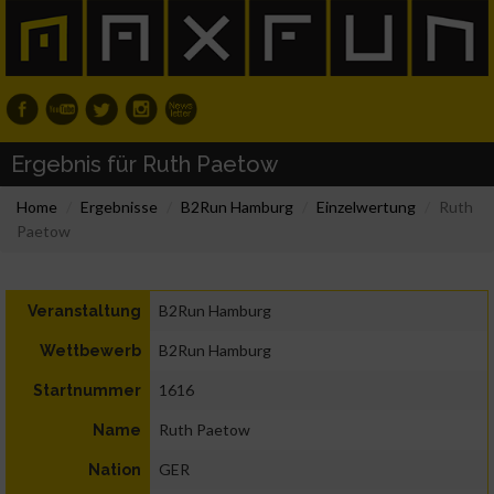
Ergebnis für Ruth Paetow
Home
Ergebnisse
B2Run Hamburg
Einzelwertung
Ruth
Paetow
B2Run Hamburg
Veranstaltung
B2Run Hamburg
Wettbewerb
1616
Startnummer
Ruth Paetow
Name
GER
Nation