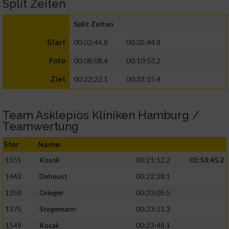
Split Zeiten
Split Zeiten
00:02:44.8
00:02:44.8
Start
00:08:08.4
00:10:53.2
Foto
00:22:22.1
00:33:15.4
Ziel
Team Asklepios Kliniken Hamburg /
Teamwertung
Stnr
Name
1555
Kosok
00:21:12.2
01:53:45.2
1443
Dehoust
00:22:28.1
1358
Grieger
00:23:05.5
1375
Stegemann
00:23:11.3
1549
Kocak
00:23:48.1