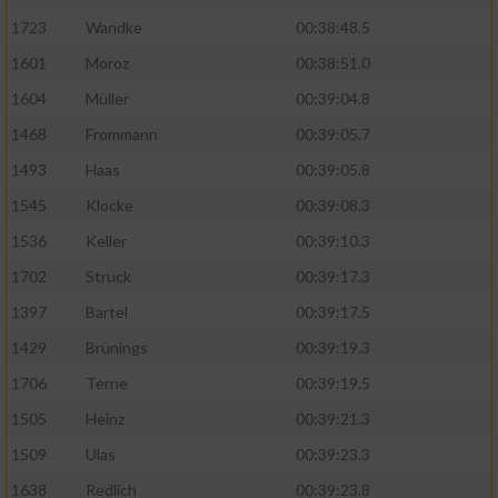
Speichern von oder Zugriff auf Informationen
auf einem Endgerät
1723
Wandke
00:38:48.5
1601
Moroz
00:38:51.0
Verwendung reduzierter Daten zur Auswahl
von Werbeanzeigen
1604
Müller
00:39:04.8
1468
Frommann
00:39:05.7
Erstellung von Profilen für personalisierte
Werbung
1493
Haas
00:39:05.8
1545
Klocke
00:39:08.3
Verwendung von Profilen zur Auswahl
personalisierter Werbung
1536
Keller
00:39:10.3
Erstellung von Profilen zur Personalisierung
1702
Struck
00:39:17.3
von Inhalten
1397
Bartel
00:39:17.5
Verwendung von Profilen zur Auswahl
1429
Brünings
00:39:19.3
personalisierter Inhalte
1706
Terne
00:39:19.5
1505
Heinz
00:39:21.3
Messung der Werbeleistung
1509
Ulas
00:39:23.3
1638
Redlich
00:39:23.8
Messung der Performance von Inhalten