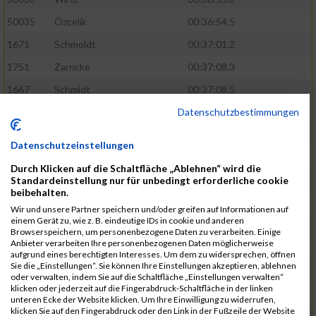
50035
Özcelik
00:36:54.5
1671
Schmoldt
00:37:01.2
1751
Zarncke
00:37:08.3
1667
Schmidt
00:37:08.5
Datenschutzbestimmungen
1691
Sonnenberg
00:37:08.8
1754
Zimmermann
00:37:22.0
Datenschutzeinstellungen
1580
Manemann
00:37:24.0
Durch Klicken auf die Schaltfläche „Ablehnen“ wird die
1526
Jelinek
00:37:24.8
Standardeinstellung nur für unbedingt erforderliche cookie
beibehalten.
1428
Brüning
00:37:30.2
Wir und unsere Partner speichern und/oder greifen auf Informationen auf
einem Gerät zu, wie z. B. eindeutige IDs in cookie und anderen
1586
Mau
00:37:35.5
Browserspeichern, um personenbezogene Daten zu verarbeiten. Einige
Anbieter verarbeiten Ihre personenbezogenen Daten möglicherweise
1670
Schmoldt
00:37:36.5
aufgrund eines berechtigten Interesses. Um dem zu widersprechen, öffnen
Sie die „Einstellungen“. Sie können Ihre Einstellungen akzeptieren, ablehnen
1753
Zimbal
00:37:41.5
oder verwalten, indem Sie auf die Schaltfläche „Einstellungen verwalten“
klicken oder jederzeit auf die Fingerabdruck-Schaltfläche in der linken
1513
Heynen
00:37:42.0
unteren Ecke der Website klicken. Um Ihre Einwilligung zu widerrufen,
klicken Sie auf den Fingerabdruck oder den Link in der Fußzeile der Website
1722
Walther
00:37:43.0