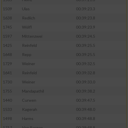
1509
Ulas
00:39:23.3
Analyse von Zielgruppen durch Statistiken
oder Kombinationen von Daten aus
1638
Redlich
00:39:23.8
verschiedenen Quellen
1745
Wölfl
00:39:23.9
Entwicklung und Verbesserung der Angebote
1597
Mittenzwei
00:39:24.5
1425
Reinfeld
00:39:25.5
Verwendung reduzierter Daten zur Auswahl
von Inhalten
1648
Repp
00:39:25.5
1729
Weiner
00:39:32.5
IAB-Besonderheiten:
1641
Reinfeld
00:39:32.8
Verwendung genauer Standortdaten
1730
Weiner
00:39:33.0
1755
Mandapathil
00:39:38.2
Geräte anhand von aktiv angeforderten
Informationen identifizieren
1440
Curwen
00:39:47.5
Nicht-IAB-Verarbeitungszwecke:
1533
Kagerah
00:39:48.0
Notwendig
1498
Harms
00:39:48.8
1717
Von Bargen
00:39:48.8