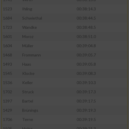
Speichern von oder Zugriff auf Informationen
auf einem Endgerät
1523
Ihling
00:38:14.3
Verwendung reduzierter Daten zur Auswahl
1684
Schwiethal
00:38:44.5
von Werbeanzeigen
1723
Wandke
00:38:48.5
Erstellung von Profilen für personalisierte
1601
Moroz
00:38:51.0
Werbung
1604
Müller
00:39:04.8
Verwendung von Profilen zur Auswahl
1468
Frommann
00:39:05.7
personalisierter Werbung
1493
Haas
00:39:05.8
Erstellung von Profilen zur Personalisierung
1545
Klocke
00:39:08.3
von Inhalten
1536
Keller
00:39:10.3
Verwendung von Profilen zur Auswahl
1702
Struck
00:39:17.3
personalisierter Inhalte
1397
Bartel
00:39:17.5
Messung der Werbeleistung
1429
Brünings
00:39:19.3
1706
Terne
00:39:19.5
Messung der Performance von Inhalten
1505
Heinz
00:39:21.3