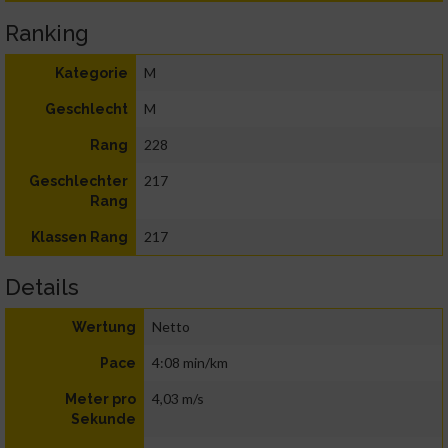
Ranking
M
Kategorie
M
Geschlecht
228
Rang
217
Geschlechter
Rang
217
Klassen Rang
Details
Netto
Wertung
4:08 min/km
Pace
4,03 m/s
Meter pro
Sekunde