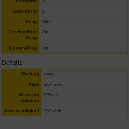
W
Kategorie
W
Geschlecht
3685
Rang
788
Geschlechter
Rang
788
Klassen Rang
Details
Netto
Wertung
6:03 min/km
Pace
2,76 m/s
Meter pro
Sekunde
9,93 km/h
Geschwindigkeit