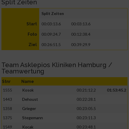
Split Zeiten
Split Zeiten
00:03:13.6
00:03:13.6
Start
00:09:24.7
00:12:38.4
Foto
00:26:51.5
00:39:29.9
Ziel
Team Asklepios Kliniken Hamburg /
Teamwertung
Stnr
Name
1555
Kosok
00:21:12.2
01:53:45.2
1443
Dehoust
00:22:28.1
1358
Grieger
00:23:05.5
1375
Stegemann
00:23:11.3
1549
Kocak
00:23:48.1