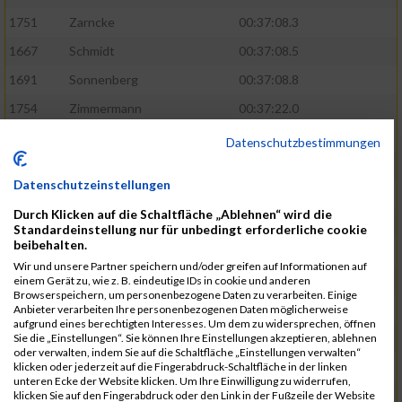
1751
Zarncke
00:37:08.3
1667
Schmidt
00:37:08.5
1691
Sonnenberg
00:37:08.8
1754
Zimmermann
00:37:22.0
1580
Manemann
00:37:24.0
Datenschutzbestimmungen
1526
Jelinek
00:37:24.8
Datenschutzeinstellungen
1428
Brüning
00:37:30.2
Durch Klicken auf die Schaltfläche „Ablehnen“ wird die
1586
Mau
00:37:35.5
Standardeinstellung nur für unbedingt erforderliche cookie
beibehalten.
1670
Schmoldt
00:37:36.5
Wir und unsere Partner speichern und/oder greifen auf Informationen auf
1753
Zimbal
00:37:41.5
einem Gerät zu, wie z. B. eindeutige IDs in cookie und anderen
Browserspeichern, um personenbezogene Daten zu verarbeiten. Einige
1513
Heynen
00:37:42.0
Anbieter verarbeiten Ihre personenbezogenen Daten möglicherweise
aufgrund eines berechtigten Interesses. Um dem zu widersprechen, öffnen
1722
Walther
00:37:43.0
Sie die „Einstellungen“. Sie können Ihre Einstellungen akzeptieren, ablehnen
oder verwalten, indem Sie auf die Schaltfläche „Einstellungen verwalten“
1365
Laß
00:37:43.8
klicken oder jederzeit auf die Fingerabdruck-Schaltfläche in der linken
unteren Ecke der Website klicken. Um Ihre Einwilligung zu widerrufen,
1574
Linz
00:37:48.8
klicken Sie auf den Fingerabdruck oder den Link in der Fußzeile der Website