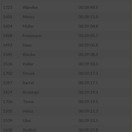
Speichern von oder Zugriff auf Informationen
auf einem Endgerät
1723
Wandke
00:38:48.5
1601
Moroz
00:38:51.0
Verwendung reduzierter Daten zur Auswahl
von Werbeanzeigen
1604
Müller
00:39:04.8
1468
Frommann
00:39:05.7
Erstellung von Profilen für personalisierte
Werbung
1493
Haas
00:39:05.8
1545
Klocke
00:39:08.3
Verwendung von Profilen zur Auswahl
personalisierter Werbung
1536
Keller
00:39:10.3
Erstellung von Profilen zur Personalisierung
1702
Struck
00:39:17.3
von Inhalten
1397
Bartel
00:39:17.5
Verwendung von Profilen zur Auswahl
1429
Brünings
00:39:19.3
personalisierter Inhalte
1706
Terne
00:39:19.5
1505
Heinz
00:39:21.3
Messung der Werbeleistung
1509
Ulas
00:39:23.3
1638
Redlich
00:39:23.8
Messung der Performance von Inhalten