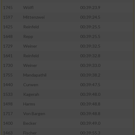
1745
Wölfl
00:39:23.9
Analyse von Zielgruppen durch Statistiken
1597
Mittenzwei
00:39:24.5
oder Kombinationen von Daten aus
verschiedenen Quellen
1425
Reinfeld
00:39:25.5
Entwicklung und Verbesserung der Angebote
1648
Repp
00:39:25.5
1729
Weiner
00:39:32.5
Verwendung reduzierter Daten zur Auswahl
1641
Reinfeld
00:39:32.8
von Inhalten
1730
Weiner
00:39:33.0
IAB-Besonderheiten:
1755
Mandapathil
00:39:38.2
Verwendung genauer Standortdaten
1440
Curwen
00:39:47.5
1533
Kagerah
00:39:48.0
Geräte anhand von aktiv angeforderten
Informationen identifizieren
1498
Harms
00:39:48.8
Nicht-IAB-Verarbeitungszwecke:
1717
Von Bargen
00:39:48.8
1400
Becker
00:39:49.0
Notwendig
1463
Fischer
00:39:55.3