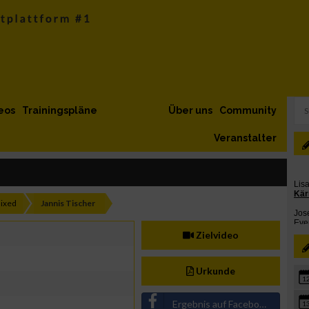
eos
Trainingspläne
Über uns
Community
Veranstalter
ixed
Jannis Tischer
Zielvideo
Urkunde
1
Ergebnis auf Facebook teilen
1