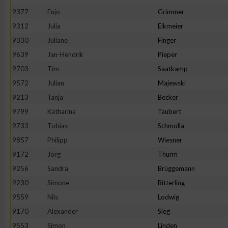
IAB-Besonderheiten:
9377
Enjo
Grimmer
Verwendung genauer Standortdaten
9312
Julia
Eikmeier
9330
Juliane
Finger
9639
Jan-Hendrik
Pieper
Geräte anhand von aktiv angeforderten Informationen identifi
9703
Tim
Saatkamp
Nicht-IAB-Verarbeitungszwecke:
9572
Julian
Majewski
9213
Tanja
Becker
Notwendig
9799
Katharina
Taubert
9733
Tobias
Schmolla
Performance
9857
Philipp
Wiesner
9172
Jörg
Thurm
Funktional
9256
Sandra
Brüggemann
9230
Simone
Bitterling
Werbung
9559
Nils
Lodwig
9170
Alexander
Sieg
9553
Simon
Linden