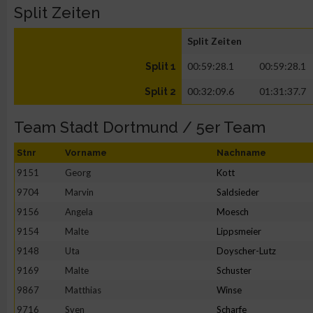
Split Zeiten
Split Zeiten
00:59:28.1
00:59:28.1
Split 1
00:32:09.6
01:31:37.7
Split 2
Team Stadt Dortmund / 5er Team
Stnr
Vorname
Nachname
9151
Georg
Kott
9704
Marvin
Saldsieder
9156
Angela
Moesch
9154
Malte
Lippsmeier
9148
Uta
Doyscher-Lutz
9169
Malte
Schuster
9867
Matthias
Winse
9716
Sven
Scharfe