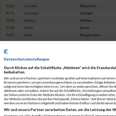
9226
Cornelia
Birkendorf
9171
Sebastian
Springer
9598
Markus
Möhlen
9198
Robin
Baeck
9600
Katja
Morgenstern
9734
Petra
Schneider
9610
Markus
Neuhaus
9225
Mark
Bieniek
Datenschutzeinstellungen
9851
Michael
Wessels
Durch Klicken auf die Schaltfläche „Ablehnen“ wird die Standardei
9324
Kristin
Externbrink
beibehalten.
Wir und unsere Partner speichern und/oder greifen auf Informationen auf einem G
9244
Pia
Borowski
Browserspeichern, um personenbezogene Daten zu verarbeiten. Einige Anbiete
9748
Patrick
Schüssler
aufgrund eines berechtigten Interesses. Um dem zu widersprechen, öffnen Sie die
ablehnen oder verwalten, indem Sie auf die Schaltfläche „Einstellungen verwalten“
9196
Fabian
Asseth
der linken unteren Ecke der Website klicken. Um Ihre Einwilligung zu widerrufen, 
der Website und klicken Sie auf den Menüpunkt „Meine Daten“. Auf dieser Seite 
9688
André
Ropat
werden unseren Partnern mitgeteilt und haben keinen Einfluss auf die Browserd
9847
Janine
Wendel
Wir und unsere Partner verarbeiten Daten, um die Leistung der W
9354
Simone
Gerling
Speichern von oder Zugriff auf Informationen auf einem Endgerät. Verwendung r