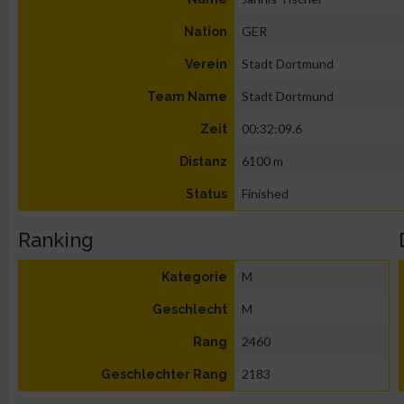
GER
Nation
Stadt Dortmund
Verein
Stadt Dortmund
Team Name
00:32:09.6
Zeit
6100 m
Distanz
Finished
Status
Ranking
M
Kategorie
M
Geschlecht
2460
Rang
2183
Geschlechter Rang