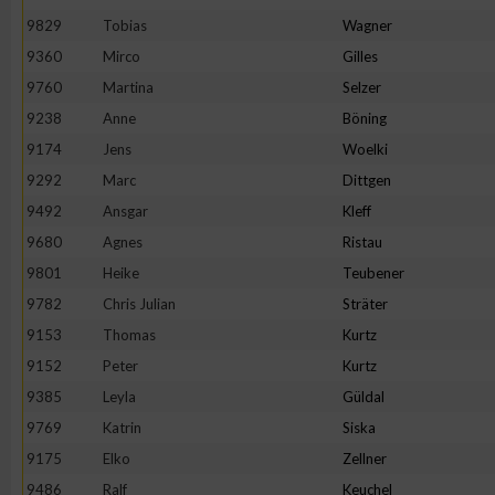
9829
Tobias
Wagner
Erstellung von Profilen zur Personalisierung von Inhalten
9360
Mirco
Gilles
9760
Martina
Selzer
Verwendung von Profilen zur Auswahl personalisierter Inhalte
9238
Anne
Böning
9174
Jens
Woelki
Messung der Werbeleistung
9292
Marc
Dittgen
9492
Ansgar
Kleff
9680
Agnes
Ristau
Messung der Performance von Inhalten
9801
Heike
Teubener
9782
Chris Julian
Sträter
Analyse von Zielgruppen durch Statistiken oder Kombinatione
verschiedenen Quellen
9153
Thomas
Kurtz
9152
Peter
Kurtz
Entwicklung und Verbesserung der Angebote
9385
Leyla
Güldal
9769
Katrin
Siska
Verwendung reduzierter Daten zur Auswahl von Inhalten
9175
Elko
Zellner
9486
Ralf
Keuchel