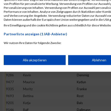
von Profilen für personalisierte Werbung. Verwendung von Profilen zur Auswahl p
9814
Peter
Ulinski
Personalisierung von Inhalten. Verwendung von Profilen zur Auswahl personalis
Performance von Inhalten. Analyse von Zielgruppen durch Statistiken oder Komb
9402
Simon
Hanft
und Verbesserung der Angebote. Verwendung reduzierter Daten zur Auswahl von
9582
Philip
Maurer
Daten können außerhalb der Europäischen Union weitergegeben und in die USA 
Ihre Einwilligung und die cookie Richtlinie gelten ausschließlich für diese Website
9150
Sandra
Jenning
9569
Anke
Mackowiak
Partnerliste anzeigen (1 IAB-Anbieter)
9165
Christian
Ristau
Wir nutzen Ihre Daten für folgende Zwecke:
9471
Gerald
Kampert
IAB-Verarbeitungszwecke:
9517
Marcel
Krenzel
Speichern von oder Zugriff auf Informationen auf einem Endge
Alle akzeptieren
Ablehnen
9720
Anika
Scheidler
9314
Janett
Eissing
Verwendung reduzierter Daten zur Auswahl von Werbeanzeige
9286
Kevin
Demmig
9477
Maurice
Katlun
9335
Moritz
Franke
Erstellung von Profilen für personalisierte Werbung
9693
Bettina
Rost
9201
Katja
Bals
Verwendung von Profilen zur Auswahl personalisierter Werbun
9146
Ralf
Dallmann