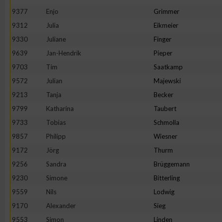
IAB-Besonderheiten:
9377
Enjo
Grimmer
Verwendung genauer Standortdaten
9312
Julia
Eikmeier
9330
Juliane
Finger
9639
Jan-Hendrik
Pieper
Geräte anhand von aktiv angeforderten Informationen identifi
9703
Tim
Saatkamp
Nicht-IAB-Verarbeitungszwecke:
9572
Julian
Majewski
9213
Tanja
Becker
Notwendig
9799
Katharina
Taubert
9733
Tobias
Schmolla
Performance
9857
Philipp
Wiesner
9172
Jörg
Thurm
Funktional
9256
Sandra
Brüggemann
9230
Simone
Bitterling
Werbung
9559
Nils
Lodwig
9170
Alexander
Sieg
9553
Simon
Linden