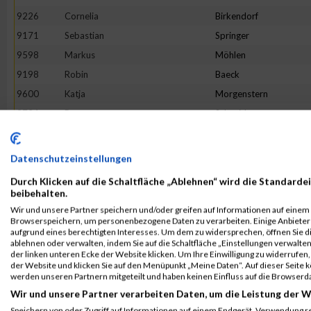
9226
Cornelia
Birkendorf
9171
Sebastian
Springer
9598
Markus
Möhlen
9198
Robin
Baeck
9600
Katja
Morgenstern
9734
Petra
Schneider
9610
Markus
Neuhaus
9225
Mark
Bieniek
Datenschutzeinstellungen
9851
Michael
Wessels
Durch Klicken auf die Schaltfläche „Ablehnen“ wird die Standardei
9324
Kristin
Externbrink
beibehalten.
Wir und unsere Partner speichern und/oder greifen auf Informationen auf einem G
9244
Pia
Borowski
Browserspeichern, um personenbezogene Daten zu verarbeiten. Einige Anbiete
9748
Patrick
Schüssler
aufgrund eines berechtigten Interesses. Um dem zu widersprechen, öffnen Sie die
ablehnen oder verwalten, indem Sie auf die Schaltfläche „Einstellungen verwalten“
9196
Fabian
Asseth
der linken unteren Ecke der Website klicken. Um Ihre Einwilligung zu widerrufen, 
der Website und klicken Sie auf den Menüpunkt „Meine Daten“. Auf dieser Seite 
9688
André
Ropat
werden unseren Partnern mitgeteilt und haben keinen Einfluss auf die Browserd
9847
Janine
Wendel
Wir und unsere Partner verarbeiten Daten, um die Leistung der W
9354
Simone
Gerling
Speichern von oder Zugriff auf Informationen auf einem Endgerät. Verwendung r