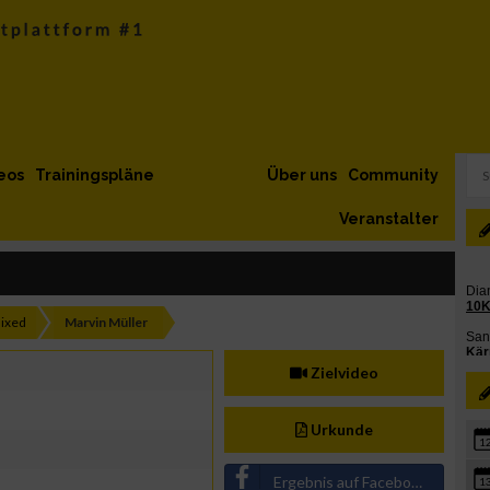
eos
Trainingspläne
Über uns
Community
Veranstalter
ixed
Marvin Müller
Zielvideo
Urkunde
1
Ergebnis auf Facebook teilen
1