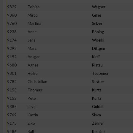
9829
Tobias
Wagner
Erstellung von Profilen zur Personalisierung von Inhalten
9360
Mirco
Gilles
9760
Martina
Selzer
Verwendung von Profilen zur Auswahl personalisierter Inhalte
9238
Anne
Böning
9174
Jens
Woelki
Messung der Werbeleistung
9292
Marc
Dittgen
9492
Ansgar
Kleff
9680
Agnes
Ristau
Messung der Performance von Inhalten
9801
Heike
Teubener
9782
Chris Julian
Sträter
Analyse von Zielgruppen durch Statistiken oder Kombinatione
verschiedenen Quellen
9153
Thomas
Kurtz
9152
Peter
Kurtz
Entwicklung und Verbesserung der Angebote
9385
Leyla
Güldal
9769
Katrin
Siska
Verwendung reduzierter Daten zur Auswahl von Inhalten
9175
Elko
Zellner
9486
Ralf
Keuchel