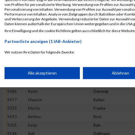
von Profilen für personalisierte Werbung. Verwendung von Profilen zur Auswahl p
9814
Peter
Ulinski
Personalisierung von Inhalten. Verwendung von Profilen zur Auswahl personalis
Performance von Inhalten. Analyse von Zielgruppen durch Statistiken oder Komb
9402
Simon
Hanft
und Verbesserung der Angebote. Verwendung reduzierter Daten zur Auswahl von
9582
Philip
Maurer
Daten können außerhalb der Europäischen Union weitergegeben und in die USA 
Ihre Einwilligung und die cookie Richtlinie gelten ausschließlich für diese Website
9150
Sandra
Jenning
9569
Anke
Mackowiak
Partnerliste anzeigen (1 IAB-Anbieter)
9165
Christian
Ristau
Wir nutzen Ihre Daten für folgende Zwecke:
9471
Gerald
Kampert
IAB-Verarbeitungszwecke:
9517
Marcel
Krenzel
Speichern von oder Zugriff auf Informationen auf einem Endge
Alle akzeptieren
Ablehnen
9720
Anika
Scheidler
9314
Janett
Eissing
Verwendung reduzierter Daten zur Auswahl von Werbeanzeige
9286
Kevin
Demmig
9477
Maurice
Katlun
9335
Moritz
Franke
Erstellung von Profilen für personalisierte Werbung
9693
Bettina
Rost
9201
Katja
Bals
Verwendung von Profilen zur Auswahl personalisierter Werbun
9146
Ralf
Dallmann