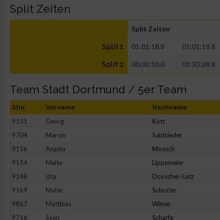
Split Zeiten
Split Zeiten
01:01:18.8
01:01:18.8
Split 1
00:32:10.0
01:33:28.8
Split 2
Team Stadt Dortmund / 5er Team
Stnr
Vorname
Nachname
9151
Georg
Kott
9704
Marvin
Saldsieder
9156
Angela
Moesch
9154
Malte
Lippsmeier
9148
Uta
Doyscher-Lutz
9169
Malte
Schuster
9867
Matthias
Winse
9716
Sven
Scharfe