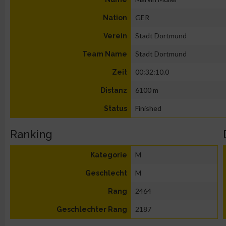
GER
Nation
Stadt Dortmund
Verein
Stadt Dortmund
Team Name
00:32:10.0
Zeit
6100 m
Distanz
Finished
Status
Ranking
M
Kategorie
M
Geschlecht
2464
Rang
2187
Geschlechter Rang