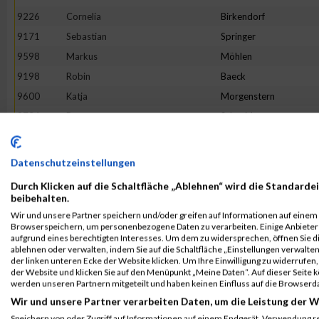
9226
Cornelia
Birkendorf
9171
Sebastian
Springer
9598
Markus
Möhlen
9198
Robin
Baeck
9600
Katja
Morgenstern
9734
Petra
Schneider
9610
Markus
Neuhaus
9225
Mark
Bieniek
Datenschutzeinstellungen
9851
Michael
Wessels
Durch Klicken auf die Schaltfläche „Ablehnen“ wird die Standardei
9324
Kristin
Externbrink
beibehalten.
Wir und unsere Partner speichern und/oder greifen auf Informationen auf einem G
9244
Pia
Borowski
Browserspeichern, um personenbezogene Daten zu verarbeiten. Einige Anbiete
9748
Patrick
Schüssler
aufgrund eines berechtigten Interesses. Um dem zu widersprechen, öffnen Sie die
ablehnen oder verwalten, indem Sie auf die Schaltfläche „Einstellungen verwalten“
9196
Fabian
Asseth
der linken unteren Ecke der Website klicken. Um Ihre Einwilligung zu widerrufen, 
der Website und klicken Sie auf den Menüpunkt „Meine Daten“. Auf dieser Seite 
9688
André
Ropat
werden unseren Partnern mitgeteilt und haben keinen Einfluss auf die Browserd
9847
Janine
Wendel
Wir und unsere Partner verarbeiten Daten, um die Leistung der W
9354
Simone
Gerling
Speichern von oder Zugriff auf Informationen auf einem Endgerät. Verwendung r