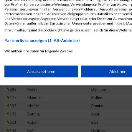
von Profilen für personalisierte Werbung. Verwendung von Profilen zur Auswahl p
9814
Peter
Ulinski
Personalisierung von Inhalten. Verwendung von Profilen zur Auswahl personalis
Performance von Inhalten. Analyse von Zielgruppen durch Statistiken oder Komb
9402
Simon
Hanft
und Verbesserung der Angebote. Verwendung reduzierter Daten zur Auswahl von
9582
Philip
Maurer
Daten können außerhalb der Europäischen Union weitergegeben und in die USA 
Ihre Einwilligung und die cookie Richtlinie gelten ausschließlich für diese Website
9150
Sandra
Jenning
9569
Anke
Mackowiak
Partnerliste anzeigen (1 IAB-Anbieter)
9165
Christian
Ristau
Wir nutzen Ihre Daten für folgende Zwecke:
9471
Gerald
Kampert
IAB-Verarbeitungszwecke:
9517
Marcel
Krenzel
Speichern von oder Zugriff auf Informationen auf einem Endge
Alle akzeptieren
Ablehnen
9720
Anika
Scheidler
9314
Janett
Eissing
Verwendung reduzierter Daten zur Auswahl von Werbeanzeige
9286
Kevin
Demmig
9477
Maurice
Katlun
9335
Moritz
Franke
Erstellung von Profilen für personalisierte Werbung
9693
Bettina
Rost
9201
Katja
Bals
Verwendung von Profilen zur Auswahl personalisierter Werbun
9146
Ralf
Dallmann