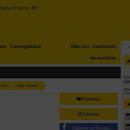
eos
Trainingspläne
Über uns
Community
Veranstalter
ixed
Enjo Grimmer
Zielvideo
Urkunde
1
Ergebnis auf Facebook teilen
1