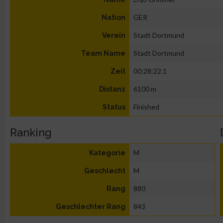
GER
Nation
Stadt Dortmund
Verein
Stadt Dortmund
Team Name
00:28:22.1
Zeit
6100 m
Distanz
Finished
Status
Ranking
M
Kategorie
M
Geschlecht
880
Rang
843
Geschlechter Rang