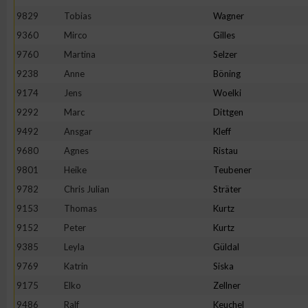
9829
Tobias
Wagner
Erstellung von Profilen zur Personalisierung von Inhalten
9360
Mirco
Gilles
9760
Martina
Selzer
Verwendung von Profilen zur Auswahl personalisierter Inhalte
9238
Anne
Böning
9174
Jens
Woelki
Messung der Werbeleistung
9292
Marc
Dittgen
9492
Ansgar
Kleff
9680
Agnes
Ristau
Messung der Performance von Inhalten
9801
Heike
Teubener
9782
Chris Julian
Sträter
Analyse von Zielgruppen durch Statistiken oder Kombinatione
verschiedenen Quellen
9153
Thomas
Kurtz
9152
Peter
Kurtz
Entwicklung und Verbesserung der Angebote
9385
Leyla
Güldal
9769
Katrin
Siska
Verwendung reduzierter Daten zur Auswahl von Inhalten
9175
Elko
Zellner
9486
Ralf
Keuchel