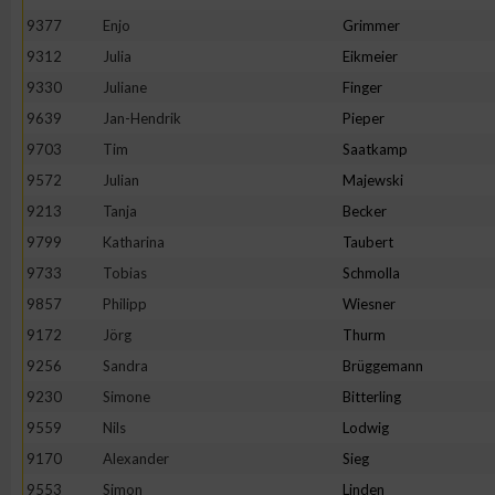
IAB-Besonderheiten:
9377
Enjo
Grimmer
Verwendung genauer Standortdaten
9312
Julia
Eikmeier
9330
Juliane
Finger
9639
Jan-Hendrik
Pieper
Geräte anhand von aktiv angeforderten Informationen identifi
9703
Tim
Saatkamp
Nicht-IAB-Verarbeitungszwecke:
9572
Julian
Majewski
9213
Tanja
Becker
Notwendig
9799
Katharina
Taubert
9733
Tobias
Schmolla
Performance
9857
Philipp
Wiesner
9172
Jörg
Thurm
Funktional
9256
Sandra
Brüggemann
9230
Simone
Bitterling
Werbung
9559
Nils
Lodwig
9170
Alexander
Sieg
9553
Simon
Linden