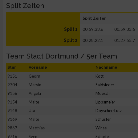
Split Zeiten
Split Zeiten
00:59:33.6
00:59:33.6
Split 1
00:28:22.1
01:27:55.7
Split 2
Team Stadt Dortmund / 5er Team
Stnr
Vorname
Nachname
9151
Georg
Kott
9704
Marvin
Saldsieder
9156
Angela
Moesch
9154
Malte
Lippsmeier
9148
Uta
Doyscher-Lutz
9169
Malte
Schuster
9867
Matthias
Winse
9716
Sven
Scharfe