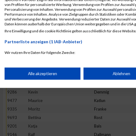
von Profilen für personalisierte Werbung. Verwendung von Profilen zur Auswahl p
9814
Peter
Ulinski
Personalisierung von Inhalten. Verwendung von Profilen zur Auswahl personalis
Performance von Inhalten. Analyse von Zielgruppen durch Statistiken oder Komb
9402
Simon
Hanft
und Verbesserung der Angebote. Verwendung reduzierter Daten zur Auswahl von
9582
Philip
Maurer
Daten können außerhalb der Europäischen Union weitergegeben und in die USA 
Ihre Einwilligung und die cookie Richtlinie gelten ausschließlich für diese Website
9150
Sandra
Jenning
9569
Anke
Mackowiak
Partnerliste anzeigen (1 IAB-Anbieter)
9165
Christian
Ristau
Wir nutzen Ihre Daten für folgende Zwecke:
9471
Gerald
Kampert
IAB-Verarbeitungszwecke:
9517
Marcel
Krenzel
Speichern von oder Zugriff auf Informationen auf einem Endge
Alle akzeptieren
Ablehnen
9720
Anika
Scheidler
9314
Janett
Eissing
Verwendung reduzierter Daten zur Auswahl von Werbeanzeige
9286
Kevin
Demmig
9477
Maurice
Katlun
9335
Moritz
Franke
Erstellung von Profilen für personalisierte Werbung
9693
Bettina
Rost
9201
Katja
Bals
Verwendung von Profilen zur Auswahl personalisierter Werbun
9146
Ralf
Dallmann