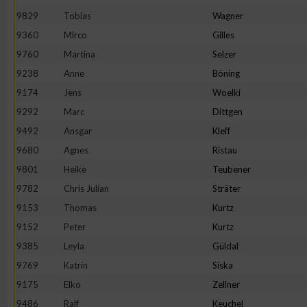
9829
Tobias
Wagner
Erstellung von Profilen zur Personalisierung von Inhalten
9360
Mirco
Gilles
9760
Martina
Selzer
Verwendung von Profilen zur Auswahl personalisierter Inhalte
9238
Anne
Böning
9174
Jens
Woelki
Messung der Werbeleistung
9292
Marc
Dittgen
9492
Ansgar
Kleff
9680
Agnes
Ristau
Messung der Performance von Inhalten
9801
Heike
Teubener
9782
Chris Julian
Sträter
Analyse von Zielgruppen durch Statistiken oder Kombinatione
verschiedenen Quellen
9153
Thomas
Kurtz
9152
Peter
Kurtz
Entwicklung und Verbesserung der Angebote
9385
Leyla
Güldal
9769
Katrin
Siska
Verwendung reduzierter Daten zur Auswahl von Inhalten
9175
Elko
Zellner
9486
Ralf
Keuchel