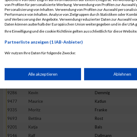
von Profilen für personalisierte Werbung. Verwendung von Profilen zur Auswahl p
9814
Peter
Ulinski
Personalisierung von Inhalten. Verwendung von Profilen zur Auswahl personalis
Performance von Inhalten. Analyse von Zielgruppen durch Statistiken oder Komb
9402
Simon
Hanft
und Verbesserung der Angebote. Verwendung reduzierter Daten zur Auswahl von
9582
Philip
Maurer
Daten können außerhalb der Europäischen Union weitergegeben und in die USA 
Ihre Einwilligung und die cookie Richtlinie gelten ausschließlich für diese Website
9150
Sandra
Jenning
9569
Anke
Mackowiak
Partnerliste anzeigen (1 IAB-Anbieter)
9165
Christian
Ristau
Wir nutzen Ihre Daten für folgende Zwecke:
9471
Gerald
Kampert
IAB-Verarbeitungszwecke:
9517
Marcel
Krenzel
Speichern von oder Zugriff auf Informationen auf einem Endge
Alle akzeptieren
Ablehnen
9720
Anika
Scheidler
9314
Janett
Eissing
Verwendung reduzierter Daten zur Auswahl von Werbeanzeige
9286
Kevin
Demmig
9477
Maurice
Katlun
9335
Moritz
Franke
Erstellung von Profilen für personalisierte Werbung
9693
Bettina
Rost
9201
Katja
Bals
Verwendung von Profilen zur Auswahl personalisierter Werbun
9146
Ralf
Dallmann