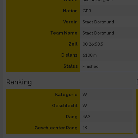
GER
Nation
Stadt Dortmund
Verein
Stadt Dortmund
Team Name
00:26:50.5
Zeit
6100 m
Distanz
Finished
Status
Ranking
W
Kategorie
W
Geschlecht
469
Rang
19
Geschlechter Rang