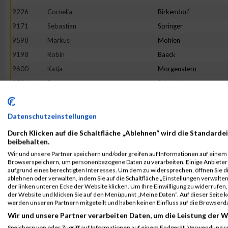
9226
Cornelia
Birkendorf
9171
Sebastian
Springer
9598
Markus
Möhlen
9198
Robin
Baeck
9600
Katja
Morgenstern
9734
Petra
Schneider
9610
Markus
Neuhaus
9225
Mark
Bieniek
Datenschutzeinstellungen
9851
Michael
Wessels
Durch Klicken auf die Schaltfläche „Ablehnen“ wird die Standardei
9324
Kristin
Externbrink
beibehalten.
Wir und unsere Partner speichern und/oder greifen auf Informationen auf einem G
9244
Pia
Borowski
Browserspeichern, um personenbezogene Daten zu verarbeiten. Einige Anbiete
9748
Patrick
Schüssler
aufgrund eines berechtigten Interesses. Um dem zu widersprechen, öffnen Sie die
ablehnen oder verwalten, indem Sie auf die Schaltfläche „Einstellungen verwalten“
9196
Fabian
Asseth
der linken unteren Ecke der Website klicken. Um Ihre Einwilligung zu widerrufen, 
der Website und klicken Sie auf den Menüpunkt „Meine Daten“. Auf dieser Seite 
9688
André
Ropat
werden unseren Partnern mitgeteilt und haben keinen Einfluss auf die Browserd
9847
Janine
Wendel
Wir und unsere Partner verarbeiten Daten, um die Leistung der W
9354
Simone
Gerling
Speichern von oder Zugriff auf Informationen auf einem Endgerät. Verwendung r