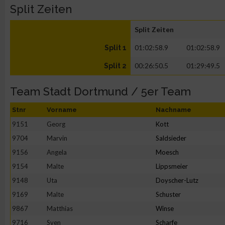
Split Zeiten
Split Zeiten
01:02:58.9
01:02:58.9
Split 1
00:26:50.5
01:29:49.5
Split 2
Team Stadt Dortmund / 5er Team
Stnr
Vorname
Nachname
9151
Georg
Kott
9704
Marvin
Saldsieder
9156
Angela
Moesch
9154
Malte
Lippsmeier
9148
Uta
Doyscher-Lutz
9169
Malte
Schuster
9867
Matthias
Winse
9716
Sven
Scharfe