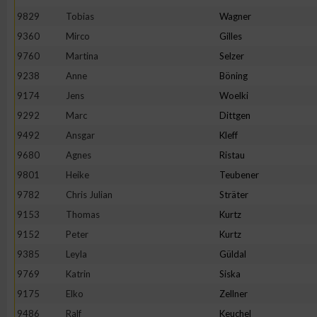
9829
Tobias
Wagner
Erstellung von Profilen zur Personalisierung von Inhalten
9360
Mirco
Gilles
9760
Martina
Selzer
Verwendung von Profilen zur Auswahl personalisierter Inhalte
9238
Anne
Böning
9174
Jens
Woelki
Messung der Werbeleistung
9292
Marc
Dittgen
9492
Ansgar
Kleff
9680
Agnes
Ristau
Messung der Performance von Inhalten
9801
Heike
Teubener
9782
Chris Julian
Sträter
Analyse von Zielgruppen durch Statistiken oder Kombinatione
verschiedenen Quellen
9153
Thomas
Kurtz
9152
Peter
Kurtz
Entwicklung und Verbesserung der Angebote
9385
Leyla
Güldal
9769
Katrin
Siska
Verwendung reduzierter Daten zur Auswahl von Inhalten
9175
Elko
Zellner
9486
Ralf
Keuchel