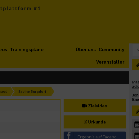
eos
Trainingspläne
Über uns
Community
Veranstalter
ixed
Sabine Burgdorf
Zielvideo
Urkunde
1
Ergebnis auf Facebook teilen
1