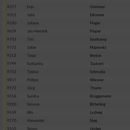
IAB-Besonderheiten:
9377
Enjo
Grimmer
Verwendung genauer Standortdaten
9312
Julia
Eikmeier
9330
Juliane
Finger
9639
Jan-Hendrik
Pieper
Geräte anhand von aktiv angeforderten Informationen identifi
9703
Tim
Saatkamp
Nicht-IAB-Verarbeitungszwecke:
9572
Julian
Majewski
9213
Tanja
Becker
Notwendig
9799
Katharina
Taubert
9733
Tobias
Schmolla
Performance
9857
Philipp
Wiesner
9172
Jörg
Thurm
Funktional
9256
Sandra
Brüggemann
9230
Simone
Bitterling
Werbung
9559
Nils
Lodwig
9170
Alexander
Sieg
9553
Simon
Linden