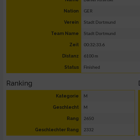
GER
Nation
Stadt Dortmund
Verein
Stadt Dortmund
Team Name
00:32:33.6
Zeit
6100 m
Distanz
Finished
Status
Ranking
M
Kategorie
M
Geschlecht
2650
Rang
2332
Geschlechter Rang