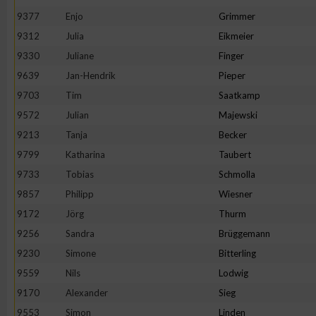
IAB-Besonderheiten:
9377
Enjo
Grimmer
Verwendung genauer Standortdaten
9312
Julia
Eikmeier
9330
Juliane
Finger
9639
Jan-Hendrik
Pieper
Geräte anhand von aktiv angeforderten Informationen identifi
9703
Tim
Saatkamp
Nicht-IAB-Verarbeitungszwecke:
9572
Julian
Majewski
9213
Tanja
Becker
Notwendig
9799
Katharina
Taubert
9733
Tobias
Schmolla
Performance
9857
Philipp
Wiesner
9172
Jörg
Thurm
Funktional
9256
Sandra
Brüggemann
9230
Simone
Bitterling
Werbung
9559
Nils
Lodwig
9170
Alexander
Sieg
9553
Simon
Linden