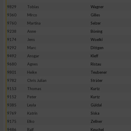
9829
Tobias
Wagner
Erstellung von Profilen zur Personalisierung von Inhalten
9360
Mirco
Gilles
9760
Martina
Selzer
Verwendung von Profilen zur Auswahl personalisierter Inhalte
9238
Anne
Böning
9174
Jens
Woelki
Messung der Werbeleistung
9292
Marc
Dittgen
9492
Ansgar
Kleff
9680
Agnes
Ristau
Messung der Performance von Inhalten
9801
Heike
Teubener
9782
Chris Julian
Sträter
Analyse von Zielgruppen durch Statistiken oder Kombinatione
verschiedenen Quellen
9153
Thomas
Kurtz
9152
Peter
Kurtz
Entwicklung und Verbesserung der Angebote
9385
Leyla
Güldal
9769
Katrin
Siska
Verwendung reduzierter Daten zur Auswahl von Inhalten
9175
Elko
Zellner
9486
Ralf
Keuchel