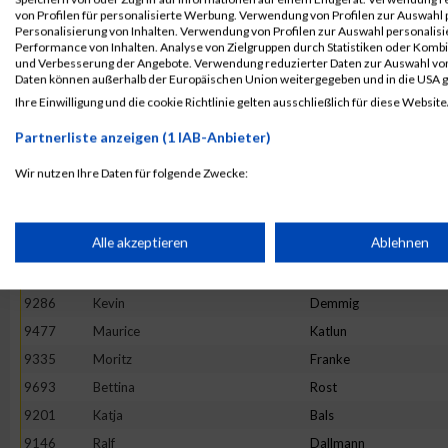
von Profilen für personalisierte Werbung. Verwendung von Profilen zur Auswahl p
9814
Peter
Ulinski
Personalisierung von Inhalten. Verwendung von Profilen zur Auswahl personalis
Performance von Inhalten. Analyse von Zielgruppen durch Statistiken oder Komb
9402
Simon
Hanft
und Verbesserung der Angebote. Verwendung reduzierter Daten zur Auswahl von
9582
Philip
Maurer
Daten können außerhalb der Europäischen Union weitergegeben und in die USA 
Ihre Einwilligung und die cookie Richtlinie gelten ausschließlich für diese Website
9150
Sandra
Jenning
9569
Anke
Mackowiak
Partnerliste anzeigen (1 IAB-Anbieter)
9165
Christian
Ristau
Wir nutzen Ihre Daten für folgende Zwecke:
9471
Gerald
Kampert
IAB-Verarbeitungszwecke:
9517
Marcel
Krenzel
Speichern von oder Zugriff auf Informationen auf einem Endge
Alle akzeptieren
Ablehnen
9720
Anika
Scheidler
9314
Janett
Eissing
Verwendung reduzierter Daten zur Auswahl von Werbeanzeige
9286
Kevin
Demmig
9477
Maurice
Katlun
9335
Moritz
Franke
Erstellung von Profilen für personalisierte Werbung
9693
Bettina
Rost
9201
Katja
Bals
Verwendung von Profilen zur Auswahl personalisierter Werbun
9146
Ralf
Dallmann