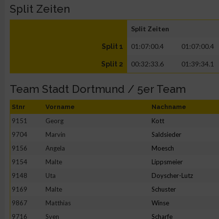
Split Zeiten
Split Zeiten
01:07:00.4
01:07:00.4
Split 1
00:32:33.6
01:39:34.1
Split 2
Team Stadt Dortmund / 5er Team
Stnr
Vorname
Nachname
9151
Georg
Kott
9704
Marvin
Saldsieder
9156
Angela
Moesch
9154
Malte
Lippsmeier
9148
Uta
Doyscher-Lutz
9169
Malte
Schuster
9867
Matthias
Winse
9716
Sven
Scharfe