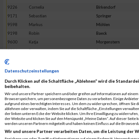
9226
Cornelia
Birkendorf
9171
Sebastian
Springer
9598
Markus
Möhlen
9198
Robin
Baeck
9600
Katja
Morgenstern
9734
Petra
Schneider
9610
Markus
Neuhaus
9225
Mark
Bieniek
Datenschutzeinstellungen
9851
Michael
Wessels
Durch Klicken auf die Schaltfläche „Ablehnen“ wird die Standardei
9324
Kristin
Externbrink
beibehalten.
Wir und unsere Partner speichern und/oder greifen auf Informationen auf einem G
9244
Pia
Borowski
Browserspeichern, um personenbezogene Daten zu verarbeiten. Einige Anbiete
9748
Patrick
Schüssler
aufgrund eines berechtigten Interesses. Um dem zu widersprechen, öffnen Sie die
ablehnen oder verwalten, indem Sie auf die Schaltfläche „Einstellungen verwalten“
9196
Fabian
Asseth
der linken unteren Ecke der Website klicken. Um Ihre Einwilligung zu widerrufen, 
der Website und klicken Sie auf den Menüpunkt „Meine Daten“. Auf dieser Seite 
9688
André
Ropat
werden unseren Partnern mitgeteilt und haben keinen Einfluss auf die Browserd
9847
Janine
Wendel
Wir und unsere Partner verarbeiten Daten, um die Leistung der W
9354
Simone
Gerling
Speichern von oder Zugriff auf Informationen auf einem Endgerät. Verwendung r