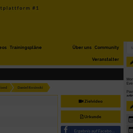
eos
Trainingspläne
Über uns
Community
Veranstalter
ixed
Daniel Rosinski
Zielvideo
Urkunde
1
Ergebnis auf Facebook teilen
1