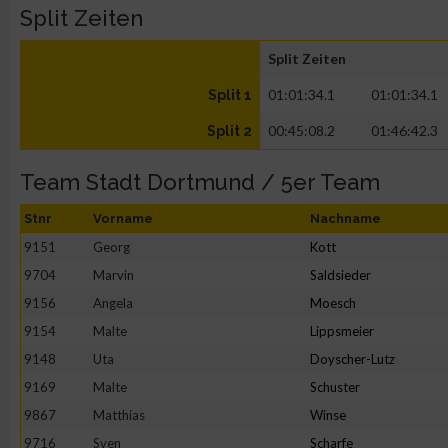
Split Zeiten
Split Zeiten
01:01:34.1
01:01:34.1
Split 1
00:45:08.2
01:46:42.3
Split 2
Team Stadt Dortmund / 5er Team
Stnr
Vorname
Nachname
9151
Georg
Kott
9704
Marvin
Saldsieder
9156
Angela
Moesch
9154
Malte
Lippsmeier
9148
Uta
Doyscher-Lutz
9169
Malte
Schuster
9867
Matthias
Winse
9716
Sven
Scharfe