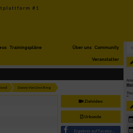
eos
Trainingspläne
Über uns
Community
Veranstalter
ixed
Danny Van Den Berg
Zielvideo
Urkunde
1
Ergebnis auf Facebook teilen
1