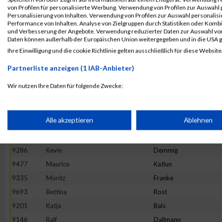
von Profilen für personalisierte Werbung. Verwendung von Profilen zur Auswahl p
9814
Peter
Ulinski
Personalisierung von Inhalten. Verwendung von Profilen zur Auswahl personalis
Performance von Inhalten. Analyse von Zielgruppen durch Statistiken oder Komb
9402
Simon
Hanft
und Verbesserung der Angebote. Verwendung reduzierter Daten zur Auswahl von
9582
Philip
Maurer
Daten können außerhalb der Europäischen Union weitergegeben und in die USA 
Ihre Einwilligung und die cookie Richtlinie gelten ausschließlich für diese Website
9150
Sandra
Jenning
9569
Anke
Mackowiak
Partnerliste anzeigen (1 IAB-Anbieter)
9165
Christian
Ristau
Wir nutzen Ihre Daten für folgende Zwecke:
9471
Gerald
Kampert
IAB-Verarbeitungszwecke:
9517
Marcel
Krenzel
Speichern von oder Zugriff auf Informationen auf einem Endge
Alle akzeptieren
Ablehnen
9720
Anika
Scheidler
9314
Janett
Eissing
Verwendung reduzierter Daten zur Auswahl von Werbeanzeige
9286
Kevin
Demmig
9477
Maurice
Katlun
9335
Moritz
Franke
Erstellung von Profilen für personalisierte Werbung
9693
Bettina
Rost
9201
Katja
Bals
Verwendung von Profilen zur Auswahl personalisierter Werbun
9146
Ralf
Dallmann