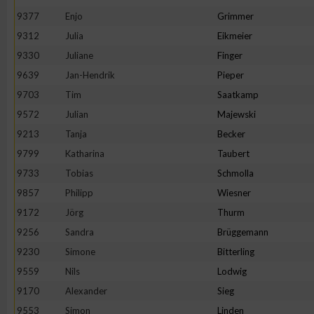
IAB-Besonderheiten:
9377
Enjo
Grimmer
Verwendung genauer Standortdaten
9312
Julia
Eikmeier
9330
Juliane
Finger
9639
Jan-Hendrik
Pieper
Geräte anhand von aktiv angeforderten Informationen identifi
9703
Tim
Saatkamp
Nicht-IAB-Verarbeitungszwecke:
9572
Julian
Majewski
9213
Tanja
Becker
Notwendig
9799
Katharina
Taubert
9733
Tobias
Schmolla
Performance
9857
Philipp
Wiesner
9172
Jörg
Thurm
Funktional
9256
Sandra
Brüggemann
9230
Simone
Bitterling
Werbung
9559
Nils
Lodwig
9170
Alexander
Sieg
9553
Simon
Linden