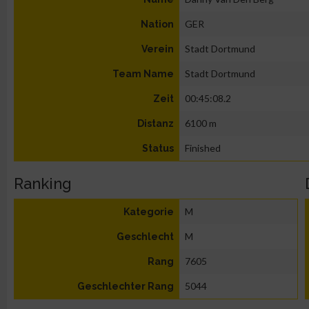
GER
Nation
Stadt Dortmund
Verein
Stadt Dortmund
Team Name
00:45:08.2
Zeit
6100 m
Distanz
Finished
Status
Ranking
M
Kategorie
M
Geschlecht
7605
Rang
5044
Geschlechter Rang