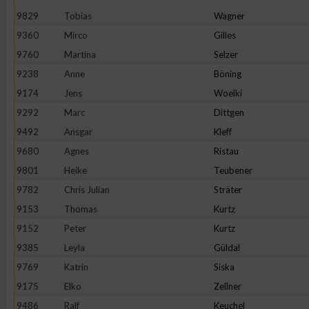
9829
Tobias
Wagner
Erstellung von Profilen zur Personalisierung von Inhalten
9360
Mirco
Gilles
9760
Martina
Selzer
Verwendung von Profilen zur Auswahl personalisierter Inhalte
9238
Anne
Böning
9174
Jens
Woelki
Messung der Werbeleistung
9292
Marc
Dittgen
9492
Ansgar
Kleff
9680
Agnes
Ristau
Messung der Performance von Inhalten
9801
Heike
Teubener
9782
Chris Julian
Sträter
Analyse von Zielgruppen durch Statistiken oder Kombinatione
verschiedenen Quellen
9153
Thomas
Kurtz
9152
Peter
Kurtz
Entwicklung und Verbesserung der Angebote
9385
Leyla
Güldal
9769
Katrin
Siska
Verwendung reduzierter Daten zur Auswahl von Inhalten
9175
Elko
Zellner
9486
Ralf
Keuchel