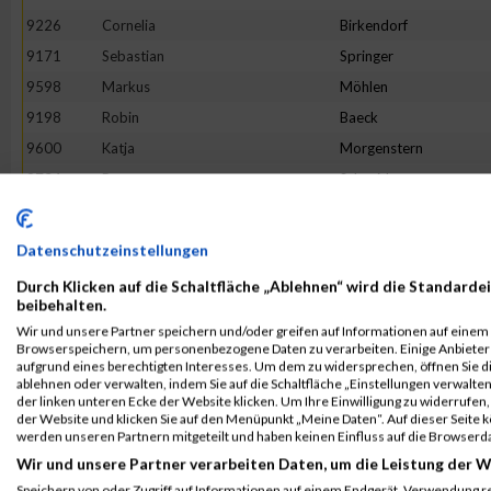
9226
Cornelia
Birkendorf
9171
Sebastian
Springer
9598
Markus
Möhlen
9198
Robin
Baeck
9600
Katja
Morgenstern
9734
Petra
Schneider
9610
Markus
Neuhaus
9225
Mark
Bieniek
Datenschutzeinstellungen
9851
Michael
Wessels
Durch Klicken auf die Schaltfläche „Ablehnen“ wird die Standardei
9324
Kristin
Externbrink
beibehalten.
Wir und unsere Partner speichern und/oder greifen auf Informationen auf einem G
9244
Pia
Borowski
Browserspeichern, um personenbezogene Daten zu verarbeiten. Einige Anbiete
9748
Patrick
Schüssler
aufgrund eines berechtigten Interesses. Um dem zu widersprechen, öffnen Sie die
ablehnen oder verwalten, indem Sie auf die Schaltfläche „Einstellungen verwalten“
9196
Fabian
Asseth
der linken unteren Ecke der Website klicken. Um Ihre Einwilligung zu widerrufen, 
der Website und klicken Sie auf den Menüpunkt „Meine Daten“. Auf dieser Seite 
9688
André
Ropat
werden unseren Partnern mitgeteilt und haben keinen Einfluss auf die Browserd
9847
Janine
Wendel
Wir und unsere Partner verarbeiten Daten, um die Leistung der W
9354
Simone
Gerling
Speichern von oder Zugriff auf Informationen auf einem Endgerät. Verwendung r