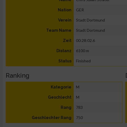
GER
Nation
Stadt Dortmund
Verein
Stadt Dortmund
Team Name
00:28:02.6
Zeit
6100 m
Distanz
Finished
Status
Ranking
M
Kategorie
M
Geschlecht
783
Rang
750
Geschlechter Rang