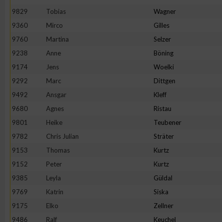
9829
Tobias
Wagner
Erstellung von Profilen zur Personalisierung von Inhalten
9360
Mirco
Gilles
9760
Martina
Selzer
Verwendung von Profilen zur Auswahl personalisierter Inhalte
9238
Anne
Böning
9174
Jens
Woelki
Messung der Werbeleistung
9292
Marc
Dittgen
9492
Ansgar
Kleff
9680
Agnes
Ristau
Messung der Performance von Inhalten
9801
Heike
Teubener
9782
Chris Julian
Sträter
Analyse von Zielgruppen durch Statistiken oder Kombinatione
verschiedenen Quellen
9153
Thomas
Kurtz
9152
Peter
Kurtz
Entwicklung und Verbesserung der Angebote
9385
Leyla
Güldal
9769
Katrin
Siska
Verwendung reduzierter Daten zur Auswahl von Inhalten
9175
Elko
Zellner
9486
Ralf
Keuchel