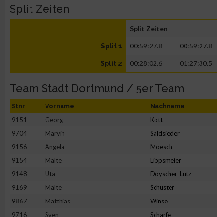
Split Zeiten
Split Zeiten
00:59:27.8
00:59:27.8
Split 1
00:28:02.6
01:27:30.5
Split 2
Team Stadt Dortmund / 5er Team
Stnr
Vorname
Nachname
9151
Georg
Kott
9704
Marvin
Saldsieder
9156
Angela
Moesch
9154
Malte
Lippsmeier
9148
Uta
Doyscher-Lutz
9169
Malte
Schuster
9867
Matthias
Winse
9716
Sven
Scharfe