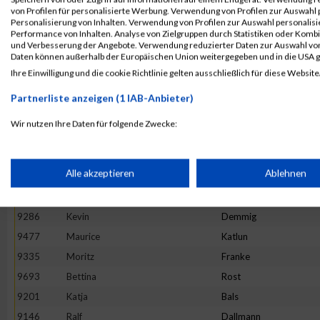
von Profilen für personalisierte Werbung. Verwendung von Profilen zur Auswahl p
9814
Peter
Ulinski
Personalisierung von Inhalten. Verwendung von Profilen zur Auswahl personalis
Performance von Inhalten. Analyse von Zielgruppen durch Statistiken oder Komb
9402
Simon
Hanft
und Verbesserung der Angebote. Verwendung reduzierter Daten zur Auswahl von
9582
Philip
Maurer
Daten können außerhalb der Europäischen Union weitergegeben und in die USA 
Ihre Einwilligung und die cookie Richtlinie gelten ausschließlich für diese Website
9150
Sandra
Jenning
9569
Anke
Mackowiak
Partnerliste anzeigen (1 IAB-Anbieter)
9165
Christian
Ristau
Wir nutzen Ihre Daten für folgende Zwecke:
9471
Gerald
Kampert
IAB-Verarbeitungszwecke:
9517
Marcel
Krenzel
Speichern von oder Zugriff auf Informationen auf einem Endge
Alle akzeptieren
Ablehnen
9720
Anika
Scheidler
9314
Janett
Eissing
Verwendung reduzierter Daten zur Auswahl von Werbeanzeige
9286
Kevin
Demmig
9477
Maurice
Katlun
9335
Moritz
Franke
Erstellung von Profilen für personalisierte Werbung
9693
Bettina
Rost
9201
Katja
Bals
Verwendung von Profilen zur Auswahl personalisierter Werbun
9146
Ralf
Dallmann