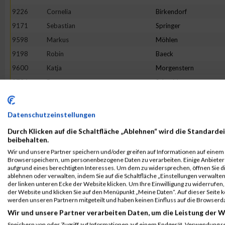
9226
Cornelia
Birkendorf
9171
Sebastian
Springer
9598
Markus
Möhlen
9198
Robin
Baeck
9600
Katja
Morgenstern
9734
Petra
Schneider
9610
Markus
Neuhaus
9225
Mark
Bieniek
Datenschutzeinstellungen
9851
Michael
Wessels
Durch Klicken auf die Schaltfläche „Ablehnen“ wird die Standardei
9324
Kristin
Externbrink
beibehalten.
Wir und unsere Partner speichern und/oder greifen auf Informationen auf einem G
9244
Pia
Borowski
Browserspeichern, um personenbezogene Daten zu verarbeiten. Einige Anbiete
9748
Patrick
Schüssler
aufgrund eines berechtigten Interesses. Um dem zu widersprechen, öffnen Sie die
ablehnen oder verwalten, indem Sie auf die Schaltfläche „Einstellungen verwalten“
9196
Fabian
Asseth
der linken unteren Ecke der Website klicken. Um Ihre Einwilligung zu widerrufen, 
der Website und klicken Sie auf den Menüpunkt „Meine Daten“. Auf dieser Seite 
9688
André
Ropat
werden unseren Partnern mitgeteilt und haben keinen Einfluss auf die Browserd
9847
Janine
Wendel
Wir und unsere Partner verarbeiten Daten, um die Leistung der W
9354
Simone
Gerling
Speichern von oder Zugriff auf Informationen auf einem Endgerät. Verwendung r