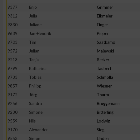
IAB-Besonderheiten:
9377
Enjo
Grimmer
Verwendung genauer Standortdaten
9312
Julia
Eikmeier
9330
Juliane
Finger
9639
Jan-Hendrik
Pieper
Geräte anhand von aktiv angeforderten Informationen identifi
9703
Tim
Saatkamp
Nicht-IAB-Verarbeitungszwecke:
9572
Julian
Majewski
9213
Tanja
Becker
Notwendig
9799
Katharina
Taubert
9733
Tobias
Schmolla
Performance
9857
Philipp
Wiesner
9172
Jörg
Thurm
Funktional
9256
Sandra
Brüggemann
9230
Simone
Bitterling
Werbung
9559
Nils
Lodwig
9170
Alexander
Sieg
9553
Simon
Linden