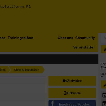
eos
Trainingspläne
Über uns
Community
Veranstalter
ixed
Chris Julian Sträter
Zielvideo
Urkunde
1
Ergebnis auf Facebook teilen
1