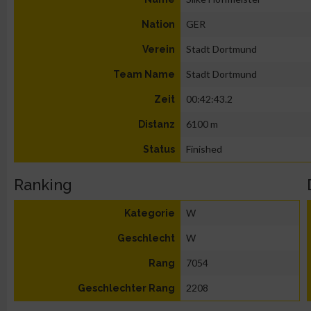
GER
Nation
Stadt Dortmund
Verein
Stadt Dortmund
Team Name
00:42:43.2
Zeit
6100 m
Distanz
Finished
Status
Ranking
W
Kategorie
W
Geschlecht
7054
Rang
2208
Geschlechter Rang