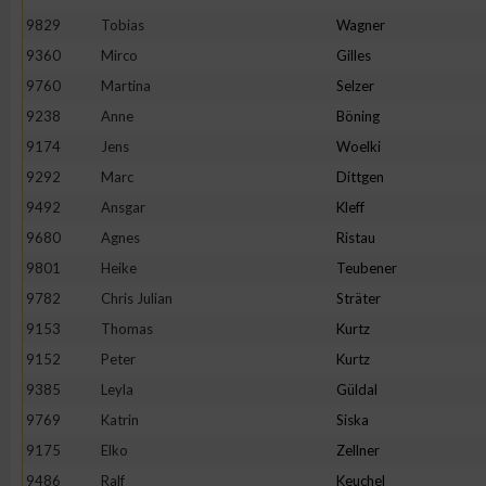
9829
Tobias
Wagner
Erstellung von Profilen zur Personalisierung von Inhalten
9360
Mirco
Gilles
9760
Martina
Selzer
Verwendung von Profilen zur Auswahl personalisierter Inhalte
9238
Anne
Böning
9174
Jens
Woelki
Messung der Werbeleistung
9292
Marc
Dittgen
9492
Ansgar
Kleff
9680
Agnes
Ristau
Messung der Performance von Inhalten
9801
Heike
Teubener
9782
Chris Julian
Sträter
Analyse von Zielgruppen durch Statistiken oder Kombinatione
verschiedenen Quellen
9153
Thomas
Kurtz
9152
Peter
Kurtz
Entwicklung und Verbesserung der Angebote
9385
Leyla
Güldal
9769
Katrin
Siska
Verwendung reduzierter Daten zur Auswahl von Inhalten
9175
Elko
Zellner
9486
Ralf
Keuchel