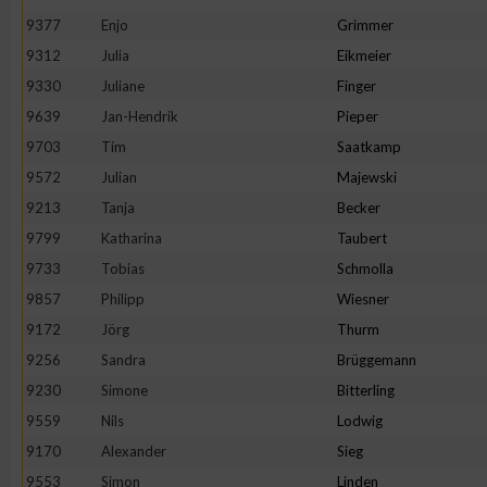
IAB-Besonderheiten:
9377
Enjo
Grimmer
Verwendung genauer Standortdaten
9312
Julia
Eikmeier
9330
Juliane
Finger
9639
Jan-Hendrik
Pieper
Geräte anhand von aktiv angeforderten Informationen identifi
9703
Tim
Saatkamp
Nicht-IAB-Verarbeitungszwecke:
9572
Julian
Majewski
9213
Tanja
Becker
Notwendig
9799
Katharina
Taubert
9733
Tobias
Schmolla
Performance
9857
Philipp
Wiesner
9172
Jörg
Thurm
Funktional
9256
Sandra
Brüggemann
9230
Simone
Bitterling
Werbung
9559
Nils
Lodwig
9170
Alexander
Sieg
9553
Simon
Linden