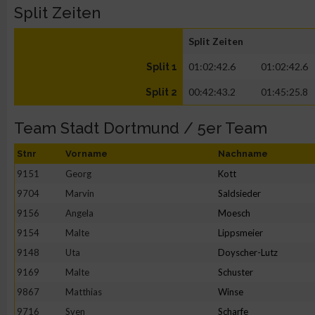
Split Zeiten
Split Zeiten
01:02:42.6
01:02:42.6
Split 1
00:42:43.2
01:45:25.8
Split 2
Team Stadt Dortmund / 5er Team
Stnr
Vorname
Nachname
9151
Georg
Kott
9704
Marvin
Saldsieder
9156
Angela
Moesch
9154
Malte
Lippsmeier
9148
Uta
Doyscher-Lutz
9169
Malte
Schuster
9867
Matthias
Winse
9716
Sven
Scharfe