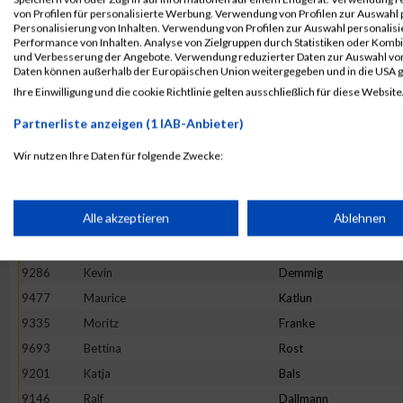
von Profilen für personalisierte Werbung. Verwendung von Profilen zur Auswahl p
9814
Peter
Ulinski
Personalisierung von Inhalten. Verwendung von Profilen zur Auswahl personalis
Performance von Inhalten. Analyse von Zielgruppen durch Statistiken oder Komb
9402
Simon
Hanft
und Verbesserung der Angebote. Verwendung reduzierter Daten zur Auswahl von
9582
Philip
Maurer
Daten können außerhalb der Europäischen Union weitergegeben und in die USA 
Ihre Einwilligung und die cookie Richtlinie gelten ausschließlich für diese Website
9150
Sandra
Jenning
9569
Anke
Mackowiak
Partnerliste anzeigen (1 IAB-Anbieter)
9165
Christian
Ristau
Wir nutzen Ihre Daten für folgende Zwecke:
9471
Gerald
Kampert
IAB-Verarbeitungszwecke:
9517
Marcel
Krenzel
Speichern von oder Zugriff auf Informationen auf einem Endge
Alle akzeptieren
Ablehnen
9720
Anika
Scheidler
9314
Janett
Eissing
Verwendung reduzierter Daten zur Auswahl von Werbeanzeige
9286
Kevin
Demmig
9477
Maurice
Katlun
9335
Moritz
Franke
Erstellung von Profilen für personalisierte Werbung
9693
Bettina
Rost
9201
Katja
Bals
Verwendung von Profilen zur Auswahl personalisierter Werbun
9146
Ralf
Dallmann