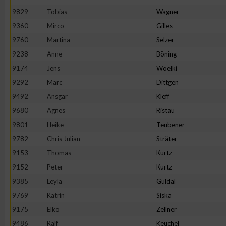
9829
Tobias
Wagner
Erstellung von Profilen zur Personalisierung von Inhalten
9360
Mirco
Gilles
9760
Martina
Selzer
Verwendung von Profilen zur Auswahl personalisierter Inhalte
9238
Anne
Böning
9174
Jens
Woelki
Messung der Werbeleistung
9292
Marc
Dittgen
9492
Ansgar
Kleff
9680
Agnes
Ristau
Messung der Performance von Inhalten
9801
Heike
Teubener
9782
Chris Julian
Sträter
Analyse von Zielgruppen durch Statistiken oder Kombinatione
verschiedenen Quellen
9153
Thomas
Kurtz
9152
Peter
Kurtz
Entwicklung und Verbesserung der Angebote
9385
Leyla
Güldal
9769
Katrin
Siska
Verwendung reduzierter Daten zur Auswahl von Inhalten
9175
Elko
Zellner
9486
Ralf
Keuchel