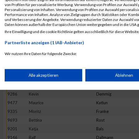
von Profilen für personalisierte Werbung. Verwendung von Profilen zur Auswahl p
9814
Peter
Ulinski
Personalisierung von Inhalten. Verwendung von Profilen zur Auswahl personalis
Performance von Inhalten. Analyse von Zielgruppen durch Statistiken oder Komb
9402
Simon
Hanft
und Verbesserung der Angebote. Verwendung reduzierter Daten zur Auswahl von
9582
Philip
Maurer
Daten können außerhalb der Europäischen Union weitergegeben und in die USA 
Ihre Einwilligung und die cookie Richtlinie gelten ausschließlich für diese Website
9150
Sandra
Jenning
9569
Anke
Mackowiak
Partnerliste anzeigen (1 IAB-Anbieter)
9165
Christian
Ristau
Wir nutzen Ihre Daten für folgende Zwecke:
9471
Gerald
Kampert
IAB-Verarbeitungszwecke:
9517
Marcel
Krenzel
Speichern von oder Zugriff auf Informationen auf einem Endge
Alle akzeptieren
Ablehnen
9720
Anika
Scheidler
9314
Janett
Eissing
Verwendung reduzierter Daten zur Auswahl von Werbeanzeige
9286
Kevin
Demmig
9477
Maurice
Katlun
9335
Moritz
Franke
Erstellung von Profilen für personalisierte Werbung
9693
Bettina
Rost
9201
Katja
Bals
Verwendung von Profilen zur Auswahl personalisierter Werbun
9146
Ralf
Dallmann