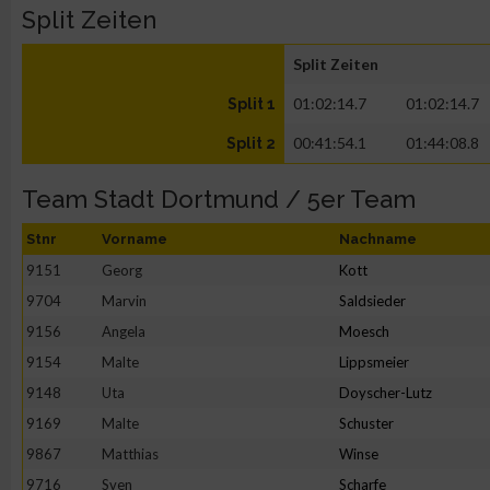
Split Zeiten
Split Zeiten
01:02:14.7
01:02:14.7
Split 1
00:41:54.1
01:44:08.8
Split 2
Team Stadt Dortmund / 5er Team
Stnr
Vorname
Nachname
9151
Georg
Kott
9704
Marvin
Saldsieder
9156
Angela
Moesch
9154
Malte
Lippsmeier
9148
Uta
Doyscher-Lutz
9169
Malte
Schuster
9867
Matthias
Winse
9716
Sven
Scharfe