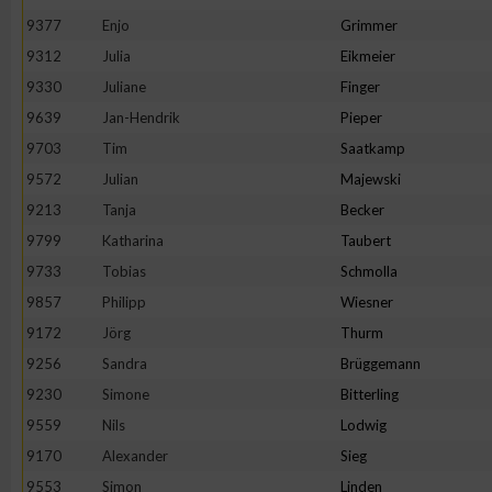
IAB-Besonderheiten:
9377
Enjo
Grimmer
Verwendung genauer Standortdaten
9312
Julia
Eikmeier
9330
Juliane
Finger
9639
Jan-Hendrik
Pieper
Geräte anhand von aktiv angeforderten Informationen identifi
9703
Tim
Saatkamp
Nicht-IAB-Verarbeitungszwecke:
9572
Julian
Majewski
9213
Tanja
Becker
Notwendig
9799
Katharina
Taubert
9733
Tobias
Schmolla
Performance
9857
Philipp
Wiesner
9172
Jörg
Thurm
Funktional
9256
Sandra
Brüggemann
9230
Simone
Bitterling
Werbung
9559
Nils
Lodwig
9170
Alexander
Sieg
9553
Simon
Linden