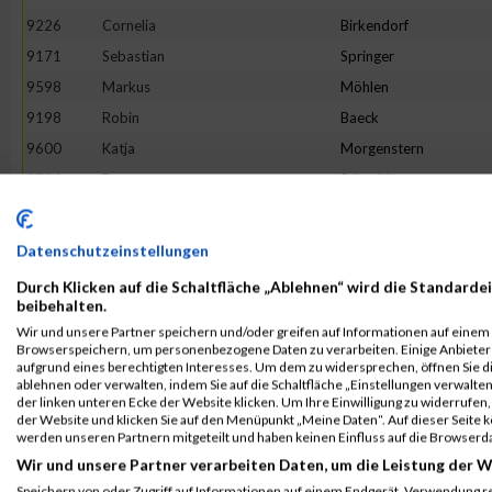
9226
Cornelia
Birkendorf
9171
Sebastian
Springer
9598
Markus
Möhlen
9198
Robin
Baeck
9600
Katja
Morgenstern
9734
Petra
Schneider
9610
Markus
Neuhaus
9225
Mark
Bieniek
Datenschutzeinstellungen
9851
Michael
Wessels
Durch Klicken auf die Schaltfläche „Ablehnen“ wird die Standardei
9324
Kristin
Externbrink
beibehalten.
Wir und unsere Partner speichern und/oder greifen auf Informationen auf einem G
9244
Pia
Borowski
Browserspeichern, um personenbezogene Daten zu verarbeiten. Einige Anbiete
9748
Patrick
Schüssler
aufgrund eines berechtigten Interesses. Um dem zu widersprechen, öffnen Sie die
ablehnen oder verwalten, indem Sie auf die Schaltfläche „Einstellungen verwalten“
9196
Fabian
Asseth
der linken unteren Ecke der Website klicken. Um Ihre Einwilligung zu widerrufen, 
der Website und klicken Sie auf den Menüpunkt „Meine Daten“. Auf dieser Seite 
9688
André
Ropat
werden unseren Partnern mitgeteilt und haben keinen Einfluss auf die Browserd
9847
Janine
Wendel
Wir und unsere Partner verarbeiten Daten, um die Leistung der W
9354
Simone
Gerling
Speichern von oder Zugriff auf Informationen auf einem Endgerät. Verwendung r