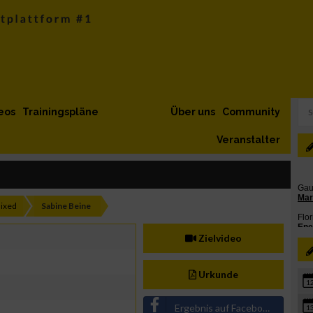
eos
Trainingspläne
Über uns
Community
Veranstalter
ixed
Sabine Beine
Zielvideo
Urkunde
1
Ergebnis auf Facebook teilen
1