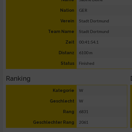
GER
Nation
Stadt Dortmund
Verein
Stadt Dortmund
Team Name
00:41:54.1
Zeit
6100 m
Distanz
Finished
Status
Ranking
W
Kategorie
W
Geschlecht
6831
Rang
2061
Geschlechter Rang