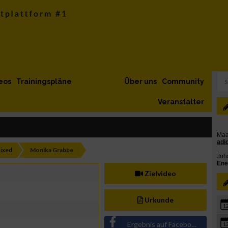
eos
Trainingspläne
Über uns
Community
Veranstalter
ixed
Monika Grabbe
Zielvideo
Urkunde
1
Ergebnis auf Facebook teilen
1