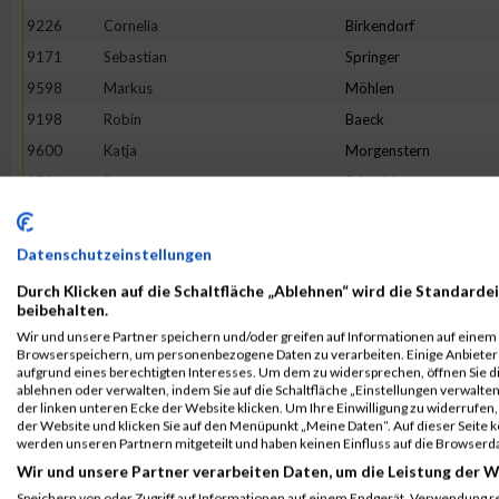
9226
Cornelia
Birkendorf
9171
Sebastian
Springer
9598
Markus
Möhlen
9198
Robin
Baeck
9600
Katja
Morgenstern
9734
Petra
Schneider
9610
Markus
Neuhaus
9225
Mark
Bieniek
Datenschutzeinstellungen
9851
Michael
Wessels
Durch Klicken auf die Schaltfläche „Ablehnen“ wird die Standardei
9324
Kristin
Externbrink
beibehalten.
Wir und unsere Partner speichern und/oder greifen auf Informationen auf einem G
9244
Pia
Borowski
Browserspeichern, um personenbezogene Daten zu verarbeiten. Einige Anbiete
9748
Patrick
Schüssler
aufgrund eines berechtigten Interesses. Um dem zu widersprechen, öffnen Sie die
ablehnen oder verwalten, indem Sie auf die Schaltfläche „Einstellungen verwalten“
9196
Fabian
Asseth
der linken unteren Ecke der Website klicken. Um Ihre Einwilligung zu widerrufen, 
der Website und klicken Sie auf den Menüpunkt „Meine Daten“. Auf dieser Seite 
9688
André
Ropat
werden unseren Partnern mitgeteilt und haben keinen Einfluss auf die Browserd
9847
Janine
Wendel
Wir und unsere Partner verarbeiten Daten, um die Leistung der W
9354
Simone
Gerling
Speichern von oder Zugriff auf Informationen auf einem Endgerät. Verwendung r