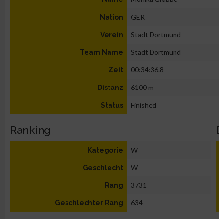
GER
Nation
Stadt Dortmund
Verein
Stadt Dortmund
Team Name
00:34:36.8
Zeit
6100 m
Distanz
Finished
Status
Ranking
W
Kategorie
W
Geschlecht
3731
Rang
634
Geschlechter Rang