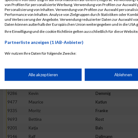
von Profilen für personalisierte Werbung. Verwendung von Profilen zur Auswahl p
9814
Peter
Ulinski
Personalisierung von Inhalten. Verwendung von Profilen zur Auswahl personalis
Performance von Inhalten. Analyse von Zielgruppen durch Statistiken oder Komb
9402
Simon
Hanft
und Verbesserung der Angebote. Verwendung reduzierter Daten zur Auswahl von
9582
Philip
Maurer
Daten können außerhalb der Europäischen Union weitergegeben und in die USA 
Ihre Einwilligung und die cookie Richtlinie gelten ausschließlich für diese Website
9150
Sandra
Jenning
9569
Anke
Mackowiak
Partnerliste anzeigen (1 IAB-Anbieter)
9165
Christian
Ristau
Wir nutzen Ihre Daten für folgende Zwecke:
9471
Gerald
Kampert
IAB-Verarbeitungszwecke:
9517
Marcel
Krenzel
Speichern von oder Zugriff auf Informationen auf einem Endge
Alle akzeptieren
Ablehnen
9720
Anika
Scheidler
9314
Janett
Eissing
Verwendung reduzierter Daten zur Auswahl von Werbeanzeige
9286
Kevin
Demmig
9477
Maurice
Katlun
9335
Moritz
Franke
Erstellung von Profilen für personalisierte Werbung
9693
Bettina
Rost
9201
Katja
Bals
Verwendung von Profilen zur Auswahl personalisierter Werbun
9146
Ralf
Dallmann