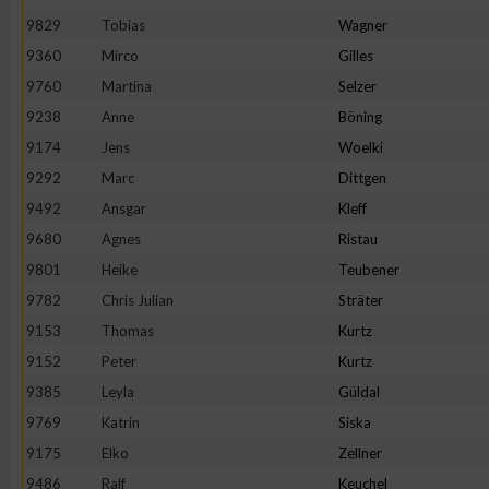
9829
Tobias
Wagner
Erstellung von Profilen zur Personalisierung von Inhalten
9360
Mirco
Gilles
9760
Martina
Selzer
Verwendung von Profilen zur Auswahl personalisierter Inhalte
9238
Anne
Böning
9174
Jens
Woelki
Messung der Werbeleistung
9292
Marc
Dittgen
9492
Ansgar
Kleff
9680
Agnes
Ristau
Messung der Performance von Inhalten
9801
Heike
Teubener
9782
Chris Julian
Sträter
Analyse von Zielgruppen durch Statistiken oder Kombinatione
verschiedenen Quellen
9153
Thomas
Kurtz
9152
Peter
Kurtz
Entwicklung und Verbesserung der Angebote
9385
Leyla
Güldal
9769
Katrin
Siska
Verwendung reduzierter Daten zur Auswahl von Inhalten
9175
Elko
Zellner
9486
Ralf
Keuchel