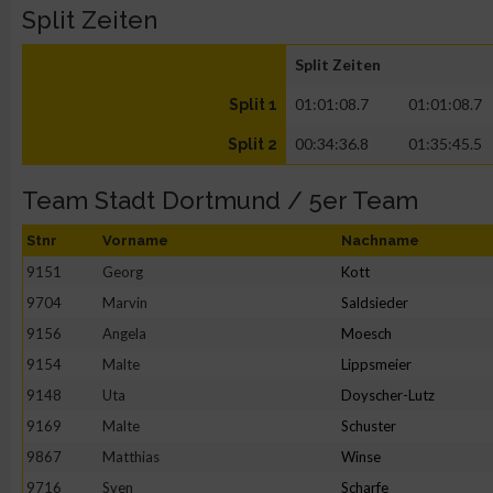
Split Zeiten
Split Zeiten
01:01:08.7
01:01:08.7
Split 1
00:34:36.8
01:35:45.5
Split 2
Team Stadt Dortmund / 5er Team
Stnr
Vorname
Nachname
9151
Georg
Kott
9704
Marvin
Saldsieder
9156
Angela
Moesch
9154
Malte
Lippsmeier
9148
Uta
Doyscher-Lutz
9169
Malte
Schuster
9867
Matthias
Winse
9716
Sven
Scharfe