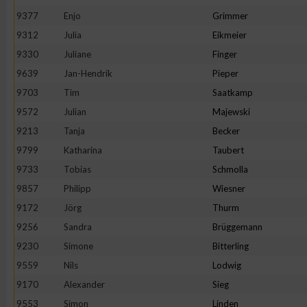
IAB-Besonderheiten:
9377
Enjo
Grimmer
Verwendung genauer Standortdaten
9312
Julia
Eikmeier
9330
Juliane
Finger
9639
Jan-Hendrik
Pieper
Geräte anhand von aktiv angeforderten Informationen identifi
9703
Tim
Saatkamp
Nicht-IAB-Verarbeitungszwecke:
9572
Julian
Majewski
9213
Tanja
Becker
Notwendig
9799
Katharina
Taubert
9733
Tobias
Schmolla
Performance
9857
Philipp
Wiesner
9172
Jörg
Thurm
Funktional
9256
Sandra
Brüggemann
9230
Simone
Bitterling
Werbung
9559
Nils
Lodwig
9170
Alexander
Sieg
9553
Simon
Linden