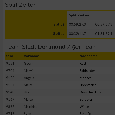
Split Zeiten
Split Zeiten
00:59:27.3
00:59:27.3
Split 1
00:32:11.7
01:31:39.1
Split 2
Team Stadt Dortmund / 5er Team
Stnr
Vorname
Nachname
9151
Georg
Kott
9704
Marvin
Saldsieder
9156
Angela
Moesch
9154
Malte
Lippsmeier
9148
Uta
Doyscher-Lutz
9169
Malte
Schuster
9867
Matthias
Winse
9716
Sven
Scharfe