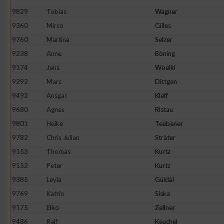
9829
Tobias
Wagner
Erstellung von Profilen zur Personalisierung von Inhalten
9360
Mirco
Gilles
9760
Martina
Selzer
Verwendung von Profilen zur Auswahl personalisierter Inhalte
9238
Anne
Böning
9174
Jens
Woelki
Messung der Werbeleistung
9292
Marc
Dittgen
9492
Ansgar
Kleff
9680
Agnes
Ristau
Messung der Performance von Inhalten
9801
Heike
Teubener
9782
Chris Julian
Sträter
Analyse von Zielgruppen durch Statistiken oder Kombinatione
verschiedenen Quellen
9153
Thomas
Kurtz
9152
Peter
Kurtz
Entwicklung und Verbesserung der Angebote
9385
Leyla
Güldal
9769
Katrin
Siska
Verwendung reduzierter Daten zur Auswahl von Inhalten
9175
Elko
Zellner
9486
Ralf
Keuchel