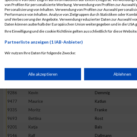
von Profilen für personalisierte Werbung. Verwendung von Profilen zur Auswahl p
9814
Peter
Ulinski
Personalisierung von Inhalten. Verwendung von Profilen zur Auswahl personalis
Performance von Inhalten. Analyse von Zielgruppen durch Statistiken oder Komb
9402
Simon
Hanft
und Verbesserung der Angebote. Verwendung reduzierter Daten zur Auswahl von
9582
Philip
Maurer
Daten können außerhalb der Europäischen Union weitergegeben und in die USA 
Ihre Einwilligung und die cookie Richtlinie gelten ausschließlich für diese Website
9150
Sandra
Jenning
9569
Anke
Mackowiak
Partnerliste anzeigen (1 IAB-Anbieter)
9165
Christian
Ristau
Wir nutzen Ihre Daten für folgende Zwecke:
9471
Gerald
Kampert
IAB-Verarbeitungszwecke:
9517
Marcel
Krenzel
Speichern von oder Zugriff auf Informationen auf einem Endge
Alle akzeptieren
Ablehnen
9720
Anika
Scheidler
9314
Janett
Eissing
Verwendung reduzierter Daten zur Auswahl von Werbeanzeige
9286
Kevin
Demmig
9477
Maurice
Katlun
9335
Moritz
Franke
Erstellung von Profilen für personalisierte Werbung
9693
Bettina
Rost
9201
Katja
Bals
Verwendung von Profilen zur Auswahl personalisierter Werbun
9146
Ralf
Dallmann