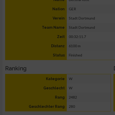
GER
Nation
Stadt Dortmund
Verein
Stadt Dortmund
Team Name
00:32:11.7
Zeit
6100 m
Distanz
Finished
Status
Ranking
W
Kategorie
W
Geschlecht
2482
Rang
280
Geschlechter Rang