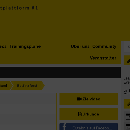
eos
Trainingspläne
Über uns
Community
Veranstalter
ixed
Bettina Rost
Zielvideo
Urkunde
1
Ergebnis auf Facebook teilen
1