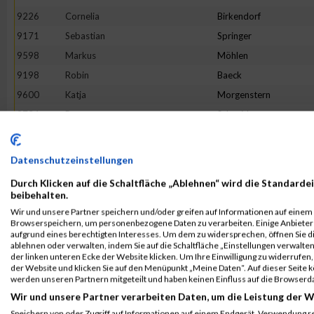
9226
Cornelia
Birkendorf
9171
Sebastian
Springer
9598
Markus
Möhlen
9198
Robin
Baeck
9600
Katja
Morgenstern
9734
Petra
Schneider
9610
Markus
Neuhaus
9225
Mark
Bieniek
Datenschutzeinstellungen
9851
Michael
Wessels
Durch Klicken auf die Schaltfläche „Ablehnen“ wird die Standardei
9324
Kristin
Externbrink
beibehalten.
Wir und unsere Partner speichern und/oder greifen auf Informationen auf einem G
9244
Pia
Borowski
Browserspeichern, um personenbezogene Daten zu verarbeiten. Einige Anbiete
9748
Patrick
Schüssler
aufgrund eines berechtigten Interesses. Um dem zu widersprechen, öffnen Sie die
ablehnen oder verwalten, indem Sie auf die Schaltfläche „Einstellungen verwalten“
9196
Fabian
Asseth
der linken unteren Ecke der Website klicken. Um Ihre Einwilligung zu widerrufen, 
der Website und klicken Sie auf den Menüpunkt „Meine Daten“. Auf dieser Seite 
9688
André
Ropat
werden unseren Partnern mitgeteilt und haben keinen Einfluss auf die Browserd
9847
Janine
Wendel
Wir und unsere Partner verarbeiten Daten, um die Leistung der W
9354
Simone
Gerling
Speichern von oder Zugriff auf Informationen auf einem Endgerät. Verwendung r