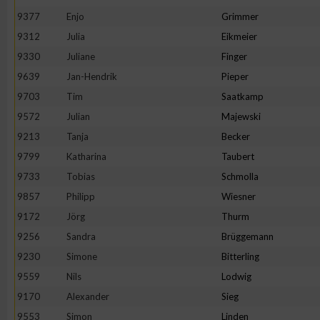
IAB-Besonderheiten:
9377
Enjo
Grimmer
Verwendung genauer Standortdaten
9312
Julia
Eikmeier
9330
Juliane
Finger
9639
Jan-Hendrik
Pieper
Geräte anhand von aktiv angeforderten Informationen identifi
9703
Tim
Saatkamp
Nicht-IAB-Verarbeitungszwecke:
9572
Julian
Majewski
9213
Tanja
Becker
Notwendig
9799
Katharina
Taubert
9733
Tobias
Schmolla
Performance
9857
Philipp
Wiesner
9172
Jörg
Thurm
Funktional
9256
Sandra
Brüggemann
9230
Simone
Bitterling
Werbung
9559
Nils
Lodwig
9170
Alexander
Sieg
9553
Simon
Linden