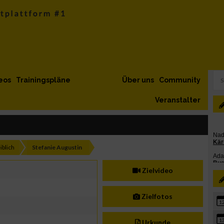
eos
Trainingspläne
Über uns
Community
Veranstalter
iblich
Stefanie Augustin
Zielvideo
Zielfotos
1
1
Urkunde