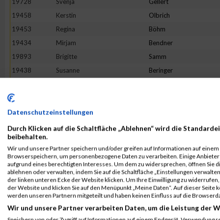
19728
Svenja
Gellert
19458
Kerstin
Olbrich
19453
Regina
Böhm
19434
Mirjam
Bendner
19893
Brigitte
Samm
19438
Susanne
Beringer
19844
Anja
Pieper
19414
Bibiana
Bahr
19542
Elena
Zierl
Datenschutzeinstellungen
20015
Alexandra
Bickert-Kalb
Durch Klicken auf die Schaltfläche „Ablehnen“ wird die Standardei
beibehalten.
20007
Lisa
Thalmaier
Wir und unsere Partner speichern und/oder greifen auf Informationen auf einem G
19864
Melanie
Reich
Browserspeichern, um personenbezogene Daten zu verarbeiten. Einige Anbiete
aufgrund eines berechtigten Interesses. Um dem zu widersprechen, öffnen Sie die
20009
Jana
Timmermans
ablehnen oder verwalten, indem Sie auf die Schaltfläche „Einstellungen verwalten“
der linken unteren Ecke der Website klicken. Um Ihre Einwilligung zu widerrufen, 
19796
Isabel
Moroff
der Website und klicken Sie auf den Menüpunkt „Meine Daten“. Auf dieser Seite 
20034
Simone
Wetzstein
werden unseren Partnern mitgeteilt und haben keinen Einfluss auf die Browserd
Wir und unsere Partner verarbeiten Daten, um die Leistung der W
19727
Denise
Lehmann
Speichern von oder Zugriff auf Informationen auf einem Endgerät. Verwendung r