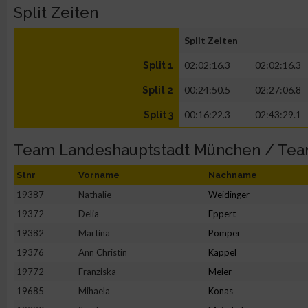
Split Zeiten
Split Zeiten
02:02:16.3
02:02:16.3
Split 1
00:24:50.5
02:27:06.8
Split 2
00:16:22.3
02:43:29.1
Split 3
Team Landeshauptstadt München / Te
Stnr
Vorname
Nachname
19387
Nathalie
Weidinger
19372
Delia
Eppert
19382
Martina
Pomper
19376
Ann Christin
Kappel
19772
Franziska
Meier
19685
Mihaela
Konas