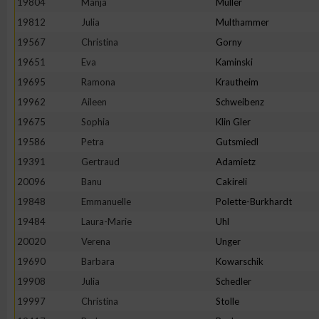
19804
Manja
Müller
IAB-Besonderheiten:
19812
Julia
Multhammer
Verwendung genauer Standortdaten
19567
Christina
Gorny
19651
Eva
Kaminski
Geräte anhand von aktiv angeforderten Informationen identifi
19695
Ramona
Krautheim
19962
Aileen
Schweibenz
Nicht-IAB-Verarbeitungszwecke:
19675
Sophia
Klin Gler
Notwendig
19586
Petra
Gutsmiedl
19391
Gertraud
Adamietz
20096
Banu
Cakireli
Performance
19848
Emmanuelle
Polette-Burkhardt
19484
Laura-Marie
Uhl
Funktional
20020
Verena
Unger
19690
Barbara
Kowarschik
Werbung
19908
Julia
Schedler
19997
Christina
Stolle