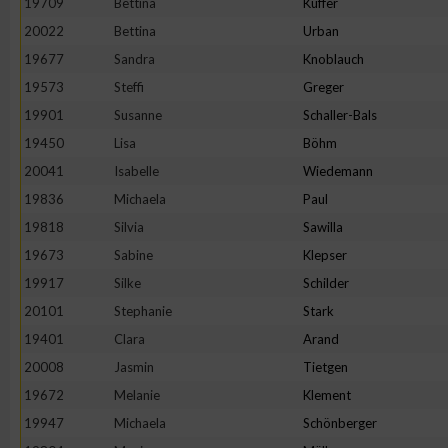
19709
Bettina
Kuffer
20022
Bettina
Urban
Erstellung von Profilen zur Personalisierung von Inhalten
19677
Sandra
Knoblauch
19573
Steffi
Greger
Verwendung von Profilen zur Auswahl personalisierter Inhalte
19901
Susanne
Schaller-Bals
19450
Lisa
Böhm
Messung der Werbeleistung
20041
Isabelle
Wiedemann
19836
Michaela
Paul
Messung der Performance von Inhalten
19818
Silvia
Sawilla
19673
Sabine
Klepser
Analyse von Zielgruppen durch Statistiken oder Kombinatione
19917
Silke
Schilder
verschiedenen Quellen
20101
Stephanie
Stark
19401
Clara
Arand
Entwicklung und Verbesserung der Angebote
20008
Jasmin
Tietgen
19672
Melanie
Klement
Verwendung reduzierter Daten zur Auswahl von Inhalten
19947
Michaela
Schönberger