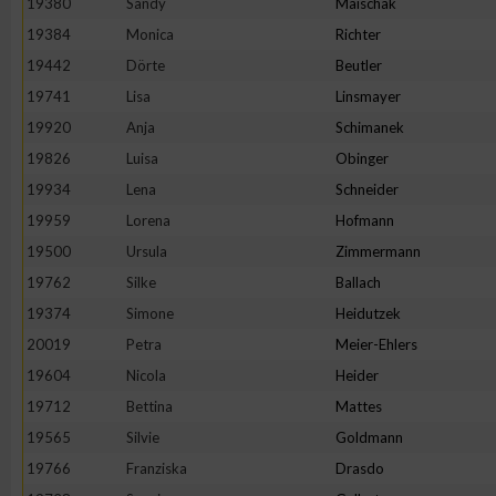
19380
Sandy
Maischak
19384
Monica
Richter
19442
Dörte
Beutler
19741
Lisa
Linsmayer
19920
Anja
Schimanek
19826
Luisa
Obinger
19934
Lena
Schneider
19959
Lorena
Hofmann
19500
Ursula
Zimmermann
19762
Silke
Ballach
19374
Simone
Heidutzek
20019
Petra
Meier-Ehlers
19604
Nicola
Heider
19712
Bettina
Mattes
19565
Silvie
Goldmann
19766
Franziska
Drasdo