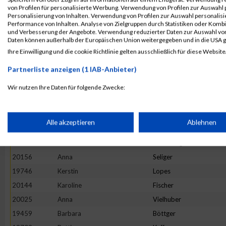
20023
Eva Maria
Vahsen
von Profilen für personalisierte Werbung. Verwendung von Profilen zur Auswahl p
19461
Marlies
Brauer
Personalisierung von Inhalten. Verwendung von Profilen zur Auswahl personalis
Performance von Inhalten. Analyse von Zielgruppen durch Statistiken oder Komb
19665
Veronika
Kirschner
und Verbesserung der Angebote. Verwendung reduzierter Daten zur Auswahl von
Daten können außerhalb der Europäischen Union weitergegeben und in die USA 
19703
Katja
Krieck
Ihre Einwilligung und die cookie Richtlinie gelten ausschließlich für diese Website
19884
Bianca
Runkel
Partnerliste anzeigen (1 IAB-Anbieter)
19715
Katrin
Lallinger
19536
Doris
Frühwirth
Wir nutzen Ihre Daten für folgende Zwecke:
IAB-Verarbeitungszwecke:
19456
Bettina
Bormann
19723
Lydia
Ledl
Speichern von oder Zugriff auf Informationen auf einem Endge
Alle akzeptieren
Ablehnen
19764
Petra
Marquart
19943
Michaela
Schöfberger
Verwendung reduzierter Daten zur Auswahl von Werbeanzeige
20156
Anna
Seliger
19746
Kerstin
Lopes
Erstellung von Profilen für personalisierte Werbung
20144
Karoline
Fischer
20025
Anna
Vielhuber
19459
Barbara
Böttger
Verwendung von Profilen zur Auswahl personalisierter Werbun