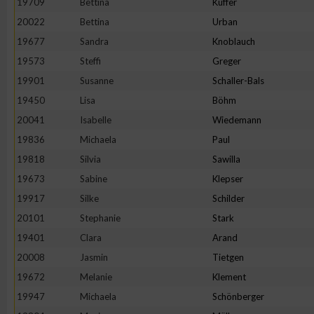
19709
Bettina
Kuffer
20022
Bettina
Urban
Erstellung von Profilen zur Personalisierung von Inhalten
19677
Sandra
Knoblauch
19573
Steffi
Greger
Verwendung von Profilen zur Auswahl personalisierter Inhalte
19901
Susanne
Schaller-Bals
19450
Lisa
Böhm
Messung der Werbeleistung
20041
Isabelle
Wiedemann
19836
Michaela
Paul
Messung der Performance von Inhalten
19818
Silvia
Sawilla
19673
Sabine
Klepser
Analyse von Zielgruppen durch Statistiken oder Kombinatione
19917
Silke
Schilder
verschiedenen Quellen
20101
Stephanie
Stark
19401
Clara
Arand
Entwicklung und Verbesserung der Angebote
20008
Jasmin
Tietgen
19672
Melanie
Klement
Verwendung reduzierter Daten zur Auswahl von Inhalten
19947
Michaela
Schönberger