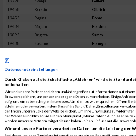
19728
Svenja
Gellert
19458
Kerstin
Olbrich
19453
Regina
Böhm
19434
Mirjam
Bendner
19893
Brigitte
Samm
19438
Susanne
Beringer
19844
Anja
Pieper
19414
Bibiana
Bahr
19542
Elena
Zierl
Datenschutzeinstellungen
20015
Alexandra
Bickert-Kalb
Durch Klicken auf die Schaltfläche „Ablehnen“ wird die Standardei
beibehalten.
20007
Lisa
Thalmaier
Wir und unsere Partner speichern und/oder greifen auf Informationen auf einem G
19864
Melanie
Reich
Browserspeichern, um personenbezogene Daten zu verarbeiten. Einige Anbiete
aufgrund eines berechtigten Interesses. Um dem zu widersprechen, öffnen Sie die
20009
Jana
Timmermans
ablehnen oder verwalten, indem Sie auf die Schaltfläche „Einstellungen verwalten“
der linken unteren Ecke der Website klicken. Um Ihre Einwilligung zu widerrufen, 
19796
Isabel
Moroff
der Website und klicken Sie auf den Menüpunkt „Meine Daten“. Auf dieser Seite 
20034
Simone
Wetzstein
werden unseren Partnern mitgeteilt und haben keinen Einfluss auf die Browserd
Wir und unsere Partner verarbeiten Daten, um die Leistung der W
19727
Denise
Lehmann
Speichern von oder Zugriff auf Informationen auf einem Endgerät. Verwendung r