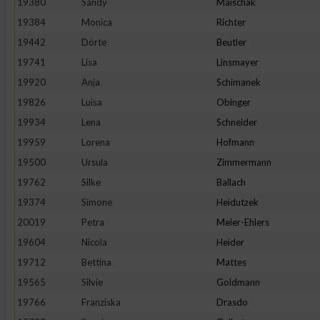
19380
Sandy
Maischak
19384
Monica
Richter
19442
Dörte
Beutler
19741
Lisa
Linsmayer
19920
Anja
Schimanek
19826
Luisa
Obinger
19934
Lena
Schneider
19959
Lorena
Hofmann
19500
Ursula
Zimmermann
19762
Silke
Ballach
19374
Simone
Heidutzek
20019
Petra
Meier-Ehlers
19604
Nicola
Heider
19712
Bettina
Mattes
19565
Silvie
Goldmann
19766
Franziska
Drasdo