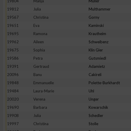
19804
Manja
Müller
IAB-Besonderheiten:
19812
Julia
Multhammer
Verwendung genauer Standortdaten
19567
Christina
Gorny
19651
Eva
Kaminski
Geräte anhand von aktiv angeforderten Informationen identifi
19695
Ramona
Krautheim
19962
Aileen
Schweibenz
Nicht-IAB-Verarbeitungszwecke:
19675
Sophia
Klin Gler
Notwendig
19586
Petra
Gutsmiedl
19391
Gertraud
Adamietz
20096
Banu
Cakireli
Performance
19848
Emmanuelle
Polette-Burkhardt
19484
Laura-Marie
Uhl
Funktional
20020
Verena
Unger
19690
Barbara
Kowarschik
Werbung
19908
Julia
Schedler
19997
Christina
Stolle