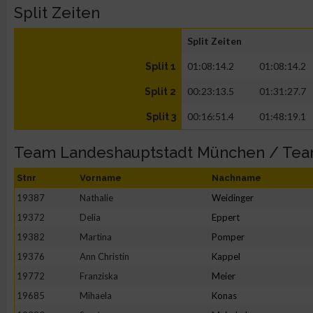
Split Zeiten
Split Zeiten
01:08:14.2
01:08:14.2
Split 1
00:23:13.5
01:31:27.7
Split 2
00:16:51.4
01:48:19.1
Split 3
Team Landeshauptstadt München / Te
Stnr
Vorname
Nachname
19387
Nathalie
Weidinger
19372
Delia
Eppert
19382
Martina
Pomper
19376
Ann Christin
Kappel
19772
Franziska
Meier
19685
Mihaela
Konas