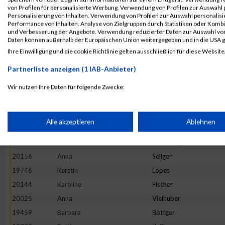
20023
Eva Maria
Vahsen
von Profilen für personalisierte Werbung. Verwendung von Profilen zur Auswahl p
19461
Marlies
Brauer
Personalisierung von Inhalten. Verwendung von Profilen zur Auswahl personalis
Performance von Inhalten. Analyse von Zielgruppen durch Statistiken oder Komb
19665
Veronika
Kirschner
und Verbesserung der Angebote. Verwendung reduzierter Daten zur Auswahl von
Daten können außerhalb der Europäischen Union weitergegeben und in die USA 
19703
Katja
Krieck
Ihre Einwilligung und die cookie Richtlinie gelten ausschließlich für diese Website
19884
Bianca
Runkel
Partnerliste anzeigen (1 IAB-Anbieter)
19715
Katrin
Lallinger
19536
Doris
Frühwirth
Wir nutzen Ihre Daten für folgende Zwecke:
IAB-Verarbeitungszwecke:
19456
Bettina
Bormann
19723
Lydia
Ledl
Speichern von oder Zugriff auf Informationen auf einem Endge
Alle akzeptieren
Ablehnen
19764
Petra
Marquart
19943
Michaela
Schöfberger
Verwendung reduzierter Daten zur Auswahl von Werbeanzeige
20156
Anna
Seliger
19746
Kerstin
Lopes
Erstellung von Profilen für personalisierte Werbung
20144
Karoline
Fischer
20025
Anna
Vielhuber
19459
Barbara
Böttger
Verwendung von Profilen zur Auswahl personalisierter Werbun