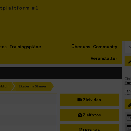
eos
Trainingspläne
Über uns
Community
Veranstalter
iblich
Ekaterina Stamer
Zielvideo
Zielfotos
1
1
Urkunde