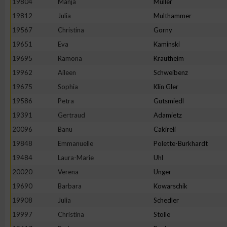
19804
Manja
Müller
IAB-Besonderheiten:
19812
Julia
Multhammer
Verwendung genauer Standortdaten
19567
Christina
Gorny
19651
Eva
Kaminski
Geräte anhand von aktiv angeforderten Informationen identifi
19695
Ramona
Krautheim
19962
Aileen
Schweibenz
Nicht-IAB-Verarbeitungszwecke:
19675
Sophia
Klin Gler
Notwendig
19586
Petra
Gutsmiedl
19391
Gertraud
Adamietz
20096
Banu
Cakireli
Performance
19848
Emmanuelle
Polette-Burkhardt
19484
Laura-Marie
Uhl
Funktional
20020
Verena
Unger
19690
Barbara
Kowarschik
Werbung
19908
Julia
Schedler
19997
Christina
Stolle