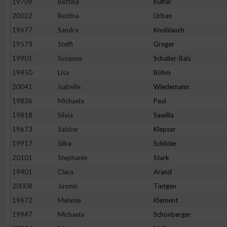
19709
Bettina
Kuffer
20022
Bettina
Urban
Erstellung von Profilen zur Personalisierung von Inhalten
19677
Sandra
Knoblauch
19573
Steffi
Greger
Verwendung von Profilen zur Auswahl personalisierter Inhalte
19901
Susanne
Schaller-Bals
19450
Lisa
Böhm
Messung der Werbeleistung
20041
Isabelle
Wiedemann
19836
Michaela
Paul
Messung der Performance von Inhalten
19818
Silvia
Sawilla
19673
Sabine
Klepser
Analyse von Zielgruppen durch Statistiken oder Kombinatione
19917
Silke
Schilder
verschiedenen Quellen
20101
Stephanie
Stark
19401
Clara
Arand
Entwicklung und Verbesserung der Angebote
20008
Jasmin
Tietgen
19672
Melanie
Klement
Verwendung reduzierter Daten zur Auswahl von Inhalten
19947
Michaela
Schönberger