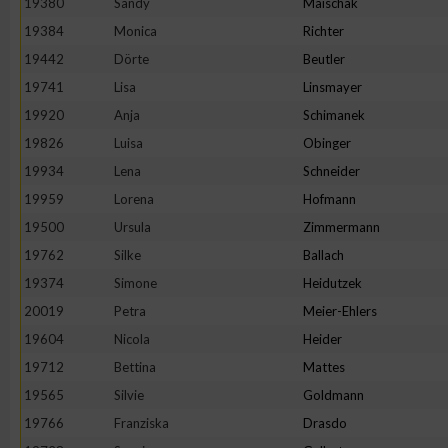
19380
Sandy
Maischak
19384
Monica
Richter
19442
Dörte
Beutler
19741
Lisa
Linsmayer
19920
Anja
Schimanek
19826
Luisa
Obinger
19934
Lena
Schneider
19959
Lorena
Hofmann
19500
Ursula
Zimmermann
19762
Silke
Ballach
19374
Simone
Heidutzek
20019
Petra
Meier-Ehlers
19604
Nicola
Heider
19712
Bettina
Mattes
19565
Silvie
Goldmann
19766
Franziska
Drasdo