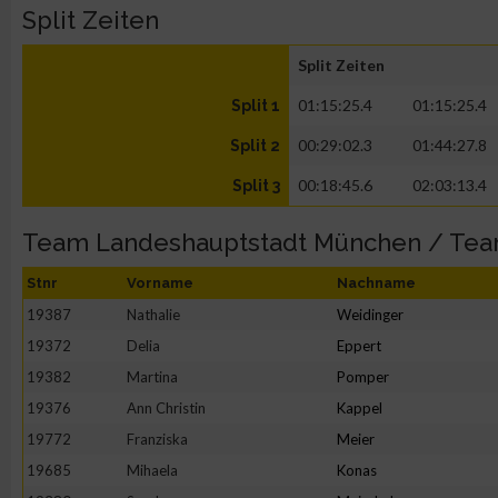
Split Zeiten
Split Zeiten
01:15:25.4
01:15:25.4
Split 1
00:29:02.3
01:44:27.8
Split 2
00:18:45.6
02:03:13.4
Split 3
Team Landeshauptstadt München / Te
Stnr
Vorname
Nachname
19387
Nathalie
Weidinger
19372
Delia
Eppert
19382
Martina
Pomper
19376
Ann Christin
Kappel
19772
Franziska
Meier
19685
Mihaela
Konas