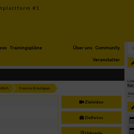
eos
Trainingspläne
Über uns
Community
Veranstalter
iblich
Frances Bräutigam
Zielvideo
Zielfotos
1
1
Urkunde