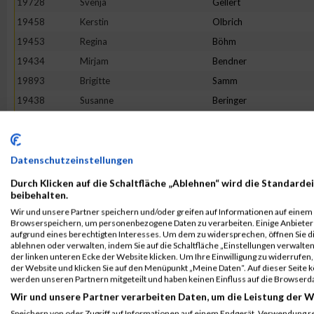
19728
Svenja
Gellert
19458
Kerstin
Olbrich
19453
Regina
Böhm
19434
Mirjam
Bendner
19893
Brigitte
Samm
19438
Susanne
Beringer
19844
Anja
Pieper
19414
Bibiana
Bahr
19542
Elena
Zierl
Datenschutzeinstellungen
20015
Alexandra
Bickert-Kalb
Durch Klicken auf die Schaltfläche „Ablehnen“ wird die Standardei
beibehalten.
20007
Lisa
Thalmaier
Wir und unsere Partner speichern und/oder greifen auf Informationen auf einem G
19864
Melanie
Reich
Browserspeichern, um personenbezogene Daten zu verarbeiten. Einige Anbiete
aufgrund eines berechtigten Interesses. Um dem zu widersprechen, öffnen Sie die
20009
Jana
Timmermans
ablehnen oder verwalten, indem Sie auf die Schaltfläche „Einstellungen verwalten“
der linken unteren Ecke der Website klicken. Um Ihre Einwilligung zu widerrufen, 
19796
Isabel
Moroff
der Website und klicken Sie auf den Menüpunkt „Meine Daten“. Auf dieser Seite 
20034
Simone
Wetzstein
werden unseren Partnern mitgeteilt und haben keinen Einfluss auf die Browserd
Wir und unsere Partner verarbeiten Daten, um die Leistung der W
19727
Denise
Lehmann
Speichern von oder Zugriff auf Informationen auf einem Endgerät. Verwendung r