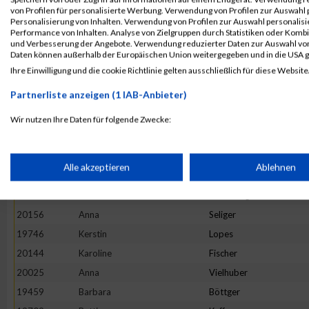
20023
Eva Maria
Vahsen
von Profilen für personalisierte Werbung. Verwendung von Profilen zur Auswahl p
19461
Marlies
Brauer
Personalisierung von Inhalten. Verwendung von Profilen zur Auswahl personalis
Performance von Inhalten. Analyse von Zielgruppen durch Statistiken oder Komb
19665
Veronika
Kirschner
und Verbesserung der Angebote. Verwendung reduzierter Daten zur Auswahl von
Daten können außerhalb der Europäischen Union weitergegeben und in die USA 
19703
Katja
Krieck
Ihre Einwilligung und die cookie Richtlinie gelten ausschließlich für diese Website
19884
Bianca
Runkel
Partnerliste anzeigen (1 IAB-Anbieter)
19715
Katrin
Lallinger
19536
Doris
Frühwirth
Wir nutzen Ihre Daten für folgende Zwecke:
IAB-Verarbeitungszwecke:
19456
Bettina
Bormann
19723
Lydia
Ledl
Speichern von oder Zugriff auf Informationen auf einem Endge
Alle akzeptieren
Ablehnen
19764
Petra
Marquart
19943
Michaela
Schöfberger
Verwendung reduzierter Daten zur Auswahl von Werbeanzeige
20156
Anna
Seliger
19746
Kerstin
Lopes
Erstellung von Profilen für personalisierte Werbung
20144
Karoline
Fischer
20025
Anna
Vielhuber
19459
Barbara
Böttger
Verwendung von Profilen zur Auswahl personalisierter Werbun