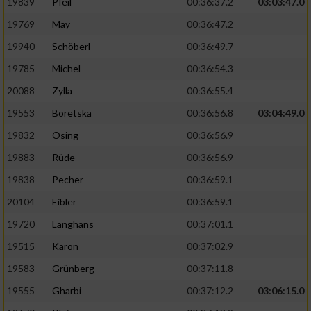
19839
Pfeil
00:36:37.2
03:03:47.0
19769
May
00:36:47.2
19940
Schöberl
00:36:49.7
19785
Michel
00:36:54.3
20088
Zylla
00:36:55.4
19553
Boretska
00:36:56.8
03:04:49.0
19832
Osing
00:36:56.9
19883
Rüde
00:36:56.9
19838
Pecher
00:36:59.1
20104
Eibler
00:36:59.1
19720
Langhans
00:37:01.1
19515
Karon
00:37:02.9
19583
Grünberg
00:37:11.8
19555
Gharbi
00:37:12.2
03:06:15.0