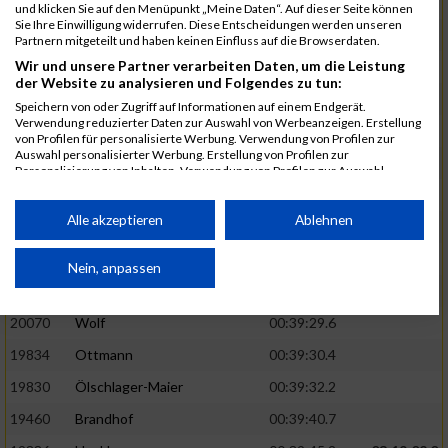
20152
Sprenger
00:39:05.6
und klicken Sie auf den Menüpunkt „Meine Daten“. Auf dieser Seite können
Sie Ihre Einwilligung widerrufen. Diese Entscheidungen werden unseren
20145
Villegas
00:39:05.9
03:15:46.0
Partnern mitgeteilt und haben keinen Einfluss auf die Browserdaten.
Wir und unsere Partner verarbeiten Daten, um die Leistung
19629
Huber
00:39:08.2
der Website zu analysieren und Folgendes zu tun:
19992
Stenzel
00:39:08.7
Speichern von oder Zugriff auf Informationen auf einem Endgerät.
Verwendung reduzierter Daten zur Auswahl von Werbeanzeigen. Erstellung
19590
Hain
00:39:10.4
von Profilen für personalisierte Werbung. Verwendung von Profilen zur
Auswahl personalisierter Werbung. Erstellung von Profilen zur
19730
Leist
00:39:12.4
Personalisierung von Inhalten. Verwendung von Profilen zur Auswahl
personalisierter Inhalte. Messung der Werbeleistung. Messung der
20099
Dobner
00:39:15.9
03:16:39.0
Performance von Inhalten. Analyse von Zielgruppen durch Statistiken oder
Kombinationen von Daten aus verschiedenen Quellen. Entwicklung und
Alle akzeptieren
Ablehnen
19776
Meixner
00:39:22.7
Verbesserung der Angebote. Verwendung reduzierter Daten zur Auswahl
von Inhalten.
19739
Lindenau
00:39:22.9
Daten können außerhalb der Europäischen Union weitergegeben und in die
Nein, anpassen
USA gesendet werden.
20132
Leier-Fuchs
00:39:23.3
03:17:37.0
Ihre Einwilligung und die cookie Richtlinie gelten ausschließlich für diese
Website/App.
20070
Wolf
00:39:29.6
19834
Ottmann
00:39:30.4
Partnerliste anzeigen (1 IAB-Anbieter)
19830
Ölschlager-Maier
00:39:32.2
Wir nutzen Ihre Daten für folgende Zwecke:
IAB-Verarbeitungszwecke:
19460
Brandhof
00:39:40.7