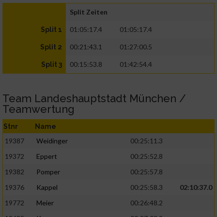
Split Zeiten
01:05:17.4
01:05:17.4
Split 1
00:21:43.1
01:27:00.5
Split 2
00:15:53.8
01:42:54.4
Split 3
Team Landeshauptstadt München /
Teamwertung
Stnr
Name
19387
Weidinger
00:25:11.3
19372
Eppert
00:25:52.8
19382
Pomper
00:25:57.8
19376
Kappel
00:25:58.3
02:10:37.0
19772
Meier
00:26:48.2