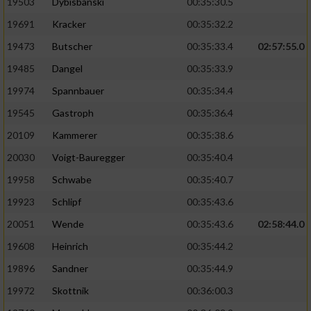
19503
Dybisbanski
00:35:30.5
19691
Kracker
00:35:32.2
19473
Butscher
00:35:33.4
02:57:55.0
19485
Dangel
00:35:33.9
19974
Spannbauer
00:35:34.4
19545
Gastroph
00:35:36.4
20109
Kammerer
00:35:38.6
20030
Voigt-Bauregger
00:35:40.4
19958
Schwabe
00:35:40.7
19923
Schlipf
00:35:43.6
20051
Wende
00:35:43.6
02:58:44.0
19608
Heinrich
00:35:44.2
19896
Sandner
00:35:44.9
19972
Skottnik
00:36:00.3