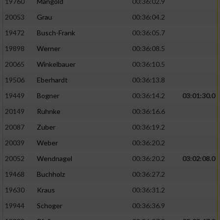
19760
Mangold
00:36:02.9
20053
Grau
00:36:04.2
19472
Busch-Frank
00:36:05.7
19898
Werner
00:36:08.5
20065
Winkelbauer
00:36:10.5
19506
Eberhardt
00:36:13.8
19449
Bogner
00:36:14.2
03:01:30.0
20149
Ruhnke
00:36:16.6
20087
Zuber
00:36:19.2
20039
Weber
00:36:20.2
20052
Wendnagel
00:36:20.2
03:02:08.0
19468
Buchholz
00:36:27.2
19630
Kraus
00:36:31.2
19944
Schoger
00:36:36.9