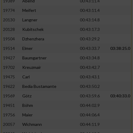
19389
Abend
00:43:11.4
19774
Meifert
00:43:11.4
20130
Langner
00:43:14.8
20128
Kubitschek
00:43:17.3
19504
Dzhenzhera
00:43:29.2
19514
Elmer
00:43:33.7
03:38:25.0
19427
Baumgartner
00:43:34.8
19702
Kreuzmair
00:43:42.7
19475
Carl
00:43:43.1
19622
Bedia Bustamante
00:43:50.2
19569
Götz
00:43:59.6
03:40:33.0
19451
Böhm
00:44:02.9
19756
Maier
00:44:06.4
20057
Wichmann
00:44:11.9