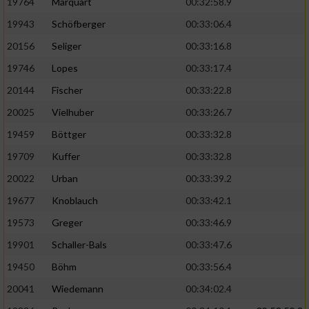
19764
Marquart
00:32:58.9
19943
Schöfberger
00:33:06.4
20156
Seliger
00:33:16.8
19746
Lopes
00:33:17.4
20144
Fischer
00:33:22.8
20025
Vielhuber
00:33:26.7
19459
Böttger
00:33:32.8
19709
Kuffer
00:33:32.8
20022
Urban
00:33:39.2
19677
Knoblauch
00:33:42.1
19573
Greger
00:33:46.9
19901
Schaller-Bals
00:33:47.6
19450
Böhm
00:33:56.4
20041
Wiedemann
00:34:02.4