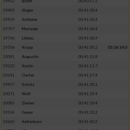
19452
Böhm
00:40:57.2
Performance
19483
Singer
00:41:00.4
19924
Schlober
00:41:03.4
Funktional
19797
Morreale
00:41:06.4
19736
Liebau
00:41:06.9
Werbung
19706
Kropp
00:41:09.2
03:26:14.0
20091
Augustin
00:41:12.8
19523
Kattin
00:41:13.7
20141
Oertel
00:41:27.4
19957
Schütz
00:41:28.1
20071
Wolf
00:41:29.4
20085
Ziemer
00:41:30.4
19554
Geyer
00:41:33.2
19663
Kelterborn
00:41:40.2