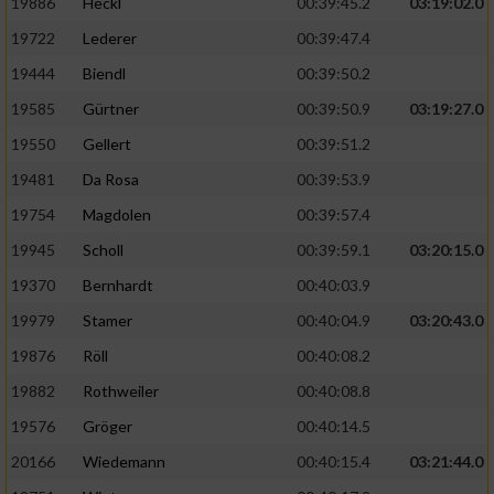
Speichern von oder Zugriff auf Informationen
19886
Heckl
00:39:45.2
03:19:02.0
auf einem Endgerät
19722
Lederer
00:39:47.4
Verwendung reduzierter Daten zur Auswahl
19444
Biendl
00:39:50.2
von Werbeanzeigen
19585
Gürtner
00:39:50.9
03:19:27.0
Erstellung von Profilen für personalisierte
19550
Gellert
00:39:51.2
Werbung
19481
Da Rosa
00:39:53.9
Verwendung von Profilen zur Auswahl
19754
Magdolen
00:39:57.4
personalisierter Werbung
19945
Scholl
00:39:59.1
03:20:15.0
Erstellung von Profilen zur Personalisierung
19370
Bernhardt
00:40:03.9
von Inhalten
19979
Stamer
00:40:04.9
03:20:43.0
Verwendung von Profilen zur Auswahl
19876
Röll
00:40:08.2
personalisierter Inhalte
19882
Rothweiler
00:40:08.8
Messung der Werbeleistung
19576
Gröger
00:40:14.5
20166
Wiedemann
00:40:15.4
03:21:44.0
Messung der Performance von Inhalten