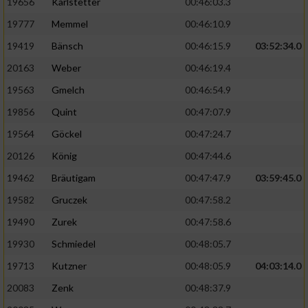
19656
Karlstetter
00:46:03.3
19777
Memmel
00:46:10.9
19419
Bänsch
00:46:15.9
03:52:34.0
20163
Weber
00:46:19.4
19563
Gmelch
00:46:54.9
19856
Quint
00:47:07.9
19564
Göckel
00:47:24.7
20126
König
00:47:44.6
19462
Bräutigam
00:47:47.9
03:59:45.0
19582
Gruczek
00:47:58.2
19490
Zurek
00:47:58.6
19930
Schmiedel
00:48:05.7
19713
Kutzner
00:48:05.9
04:03:14.0
20083
Zenk
00:48:37.9