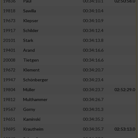
19836
Paul
00:34:10.1
02:50:58.0
19818
Sawilla
00:34:10.4
19673
Klepser
00:34:10.9
19917
Schilder
00:34:12.4
20101
Stark
00:34:13.8
19401
Arand
00:34:16.6
20008
Tietgen
00:34:16.6
19672
Klement
00:34:20.7
19947
Schönberger
00:34:23.4
19804
Müller
00:34:23.7
02:52:29.0
19812
Multhammer
00:34:26.7
19567
Gorny
00:34:31.3
19651
Kaminski
00:34:35.2
19695
Krautheim
00:34:35.7
02:53:13.0