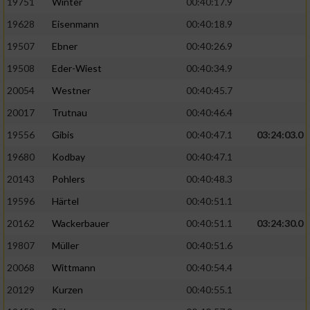
19751
Winter
00:40:17.9
19628
Eisenmann
00:40:18.9
Analyse von Zielgruppen durch Statistiken
oder Kombinationen von Daten aus
19507
Ebner
00:40:26.9
verschiedenen Quellen
19508
Eder-Wiest
00:40:34.9
Entwicklung und Verbesserung der Angebote
20054
Westner
00:40:45.7
20017
Trutnau
00:40:46.4
Verwendung reduzierter Daten zur Auswahl
von Inhalten
19556
Gibis
00:40:47.1
03:24:03.0
IAB-Besonderheiten:
19680
Kodbay
00:40:47.1
20143
Pohlers
00:40:48.3
Verwendung genauer Standortdaten
19596
Härtel
00:40:51.1
Geräte anhand von aktiv angeforderten
20162
Wackerbauer
00:40:51.1
03:24:30.0
Informationen identifizieren
19807
Müller
00:40:51.6
Nicht-IAB-Verarbeitungszwecke:
20068
Wittmann
00:40:54.4
Notwendig
20129
Kurzen
00:40:55.1