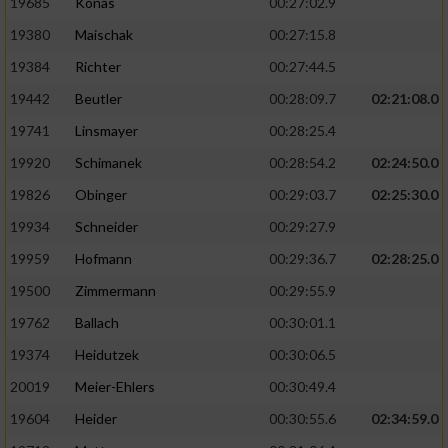
19685
Konas
00:27:02.9
19380
Maischak
00:27:15.8
19384
Richter
00:27:44.5
19442
Beutler
00:28:09.7
02:21:08.0
19741
Linsmayer
00:28:25.4
19920
Schimanek
00:28:54.2
02:24:50.0
19826
Obinger
00:29:03.7
02:25:30.0
19934
Schneider
00:29:27.9
19959
Hofmann
00:29:36.7
02:28:25.0
19500
Zimmermann
00:29:55.9
19762
Ballach
00:30:01.1
19374
Heidutzek
00:30:06.5
20019
Meier-Ehlers
00:30:49.4
19604
Heider
00:30:55.6
02:34:59.0