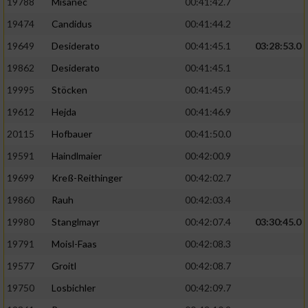
19788
Misanec
00:41:42.7
19474
Candidus
00:41:44.2
19649
Desiderato
00:41:45.1
03:28:53.0
19862
Desiderato
00:41:45.1
19995
Stöcken
00:41:45.9
19612
Hejda
00:41:46.9
20115
Hofbauer
00:41:50.0
19591
Haindlmaier
00:42:00.9
19699
Kreß-Reithinger
00:42:02.7
19860
Rauh
00:42:03.4
19980
Stanglmayr
00:42:07.4
03:30:45.0
19791
Moisl-Faas
00:42:08.3
19577
Groitl
00:42:08.7
19750
Losbichler
00:42:09.7