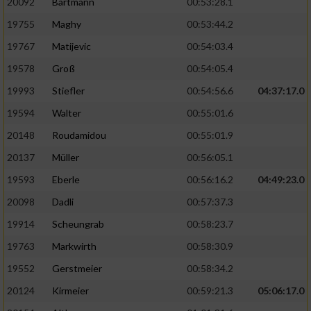
20092
Bartmann
00:53:28.1
19755
Maghy
00:53:44.2
19767
Matijevic
00:54:03.4
19578
Groß
00:54:05.4
19993
Stiefler
00:54:56.6
04:37:17.0
19594
Walter
00:55:01.6
20148
Roudamidou
00:55:01.9
20137
Müller
00:56:05.1
19593
Eberle
00:56:16.2
04:49:23.0
20098
Dadli
00:57:37.3
19914
Scheungrab
00:58:23.7
19763
Markwirth
00:58:30.9
19552
Gerstmeier
00:58:34.2
20124
Kirmeier
00:59:21.3
05:06:17.0