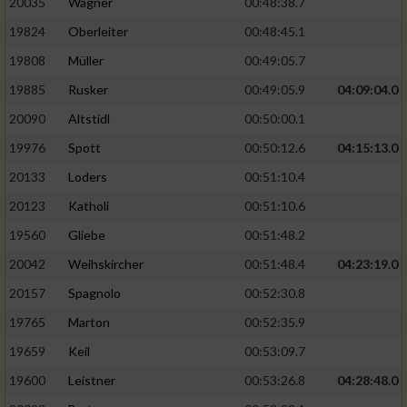
20035
Wagner
00:48:38.7
19824
Oberleiter
00:48:45.1
19808
Müller
00:49:05.7
19885
Rusker
00:49:05.9
04:09:04.0
20090
Altstidl
00:50:00.1
19976
Spott
00:50:12.6
04:15:13.0
20133
Loders
00:51:10.4
20123
Katholi
00:51:10.6
19560
Gliebe
00:51:48.2
20042
Weihskircher
00:51:48.4
04:23:19.0
20157
Spagnolo
00:52:30.8
19765
Marton
00:52:35.9
19659
Keil
00:53:09.7
19600
Leistner
00:53:26.8
04:28:48.0