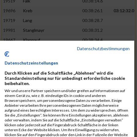
19519
Falk
00:38:14.6
19696
Kreb
00:38:26.1
03:12:32.0
19719
Lang
00:38:28.7
19981
Stanglmayr
00:38:31.2
19667
Klappauf
00:38:34.4
Datenschutzbestimmungen
19562
Glowa
00:38:37.6
19859
Rao
00:38:37.9
Datenschutzeinstellungen
19850
Preis
00:38:47.4
03:14:36.0
Durch Klicken auf die Schaltfläche „Ablehnen“ wird die
Standardeinstellung nur für unbedingt erforderliche cookie
19522
Fanger
00:38:56.3
beibehalten.
19902
Schambeck
00:38:58.9
Wir und unsere Partner speichern und/oder greifen auf Informationen auf
einem Gerät zu, wie z. B. eindeutige IDs in cookie und anderen
20006
Tetzner
00:38:58.9
03:15:16.0
Browserspeichern, um personenbezogene Daten zu verarbeiten. Einige
Anbieter verarbeiten Ihre personenbezogenen Daten möglicherweise
19634
Ikonic
00:39:02.9
aufgrund eines berechtigten Interesses. Um dem zu widersprechen, öffnen
Sie die „Einstellungen“. Sie können Ihre Einstellungen akzeptieren, ablehnen
19874
Ritzer
00:39:03.1
oder verwalten, indem Sie auf die Schaltfläche „Einstellungen verwalten“
klicken oder jederzeit auf die Fingerabdruck-Schaltfläche in der linken
19704
Kroll
00:39:05.2
unteren Ecke der Website klicken. Um Ihre Einwilligung zu widerrufen,
klicken Sie auf den Fingerabdruck oder den Link in der Fußzeile der Website