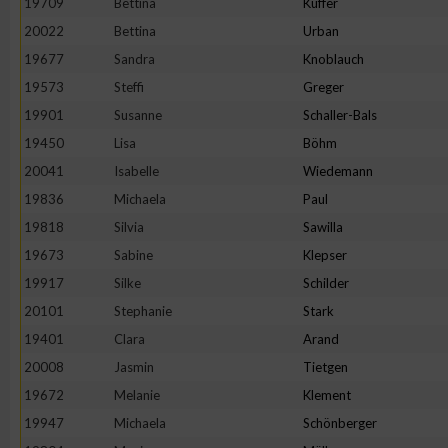
19709
Bettina
Kuffer
20022
Bettina
Urban
Erstellung von Profilen zur Personalisierung von Inhalten
19677
Sandra
Knoblauch
19573
Steffi
Greger
Verwendung von Profilen zur Auswahl personalisierter Inhalte
19901
Susanne
Schaller-Bals
19450
Lisa
Böhm
Messung der Werbeleistung
20041
Isabelle
Wiedemann
19836
Michaela
Paul
Messung der Performance von Inhalten
19818
Silvia
Sawilla
19673
Sabine
Klepser
Analyse von Zielgruppen durch Statistiken oder Kombinatione
19917
Silke
Schilder
verschiedenen Quellen
20101
Stephanie
Stark
19401
Clara
Arand
Entwicklung und Verbesserung der Angebote
20008
Jasmin
Tietgen
19672
Melanie
Klement
Verwendung reduzierter Daten zur Auswahl von Inhalten
19947
Michaela
Schönberger