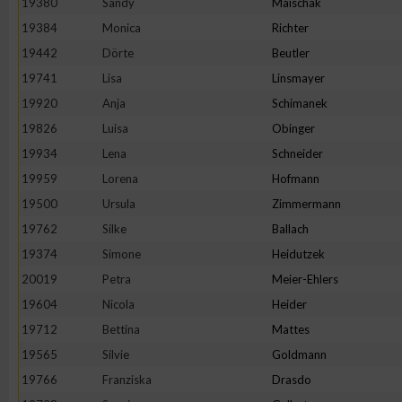
19380
Sandy
Maischak
19384
Monica
Richter
19442
Dörte
Beutler
19741
Lisa
Linsmayer
19920
Anja
Schimanek
19826
Luisa
Obinger
19934
Lena
Schneider
19959
Lorena
Hofmann
19500
Ursula
Zimmermann
19762
Silke
Ballach
19374
Simone
Heidutzek
20019
Petra
Meier-Ehlers
19604
Nicola
Heider
19712
Bettina
Mattes
19565
Silvie
Goldmann
19766
Franziska
Drasdo