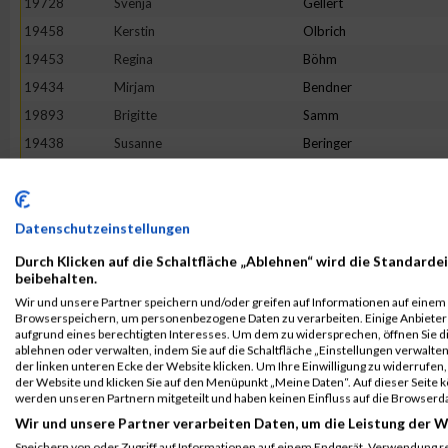
19728
Svenja
Gellert
19458
Kerstin
Olbrich
19453
Regina
Böhm
19434
Mirjam
Bendner
19893
Brigitte
Samm
19438
Susanne
Beringer
19844
Anja
Pieper
19414
Bibiana
Bahr
19542
Elena
Zierl
Datenschutzeinstellungen
20015
Alexandra
Bickert-Kalb
Durch Klicken auf die Schaltfläche „Ablehnen“ wird die Standardei
beibehalten.
20007
Lisa
Thalmaier
Wir und unsere Partner speichern und/oder greifen auf Informationen auf einem G
19864
Melanie
Reich
Browserspeichern, um personenbezogene Daten zu verarbeiten. Einige Anbiete
aufgrund eines berechtigten Interesses. Um dem zu widersprechen, öffnen Sie die
20009
Jana
Timmermans
ablehnen oder verwalten, indem Sie auf die Schaltfläche „Einstellungen verwalten“
der linken unteren Ecke der Website klicken. Um Ihre Einwilligung zu widerrufen, 
19796
Isabel
Moroff
der Website und klicken Sie auf den Menüpunkt „Meine Daten“. Auf dieser Seite 
20034
Simone
Wetzstein
werden unseren Partnern mitgeteilt und haben keinen Einfluss auf die Browserd
Wir und unsere Partner verarbeiten Daten, um die Leistung der W
19727
Denise
Lehmann
Speichern von oder Zugriff auf Informationen auf einem Endgerät. Verwendung r