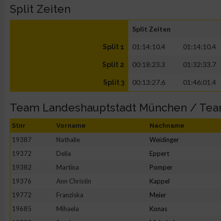
Split Zeiten
Split Zeiten
01:14:10.4
01:14:10.4
Split 1
00:18:23.3
01:32:33.7
Split 2
00:13:27.6
01:46:01.4
Split 3
Team Landeshauptstadt München / Te
Stnr
Vorname
Nachname
19387
Nathalie
Weidinger
19372
Delia
Eppert
19382
Martina
Pomper
19376
Ann Christin
Kappel
19772
Franziska
Meier
19685
Mihaela
Konas