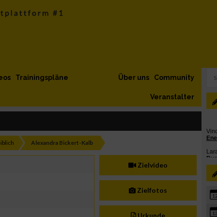
eos
Trainingspläne
Über uns
Community
Veranstalter
iblich
Alexandra Bickert-Kalb
Zielvideo
Zielfotos
1
1
Urkunde