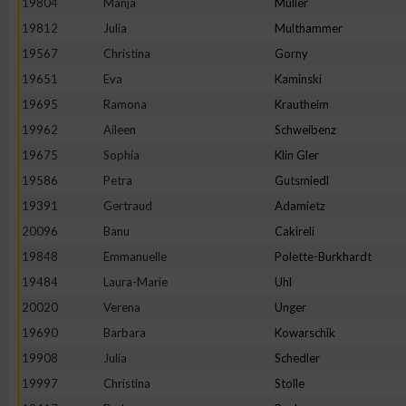
19804
Manja
Müller
IAB-Besonderheiten:
19812
Julia
Multhammer
Verwendung genauer Standortdaten
19567
Christina
Gorny
19651
Eva
Kaminski
Geräte anhand von aktiv angeforderten Informationen identifi
19695
Ramona
Krautheim
19962
Aileen
Schweibenz
Nicht-IAB-Verarbeitungszwecke:
19675
Sophia
Klin Gler
Notwendig
19586
Petra
Gutsmiedl
19391
Gertraud
Adamietz
20096
Banu
Cakireli
Performance
19848
Emmanuelle
Polette-Burkhardt
19484
Laura-Marie
Uhl
Funktional
20020
Verena
Unger
19690
Barbara
Kowarschik
Werbung
19908
Julia
Schedler
19997
Christina
Stolle