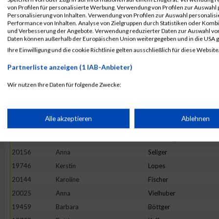
20023
Eva Maria
Vahsen
von Profilen für personalisierte Werbung. Verwendung von Profilen zur Auswahl p
19461
Marlies
Brauer
Personalisierung von Inhalten. Verwendung von Profilen zur Auswahl personalis
Performance von Inhalten. Analyse von Zielgruppen durch Statistiken oder Komb
19665
Veronika
Kirschner
und Verbesserung der Angebote. Verwendung reduzierter Daten zur Auswahl von
Daten können außerhalb der Europäischen Union weitergegeben und in die USA 
19703
Katja
Krieck
Ihre Einwilligung und die cookie Richtlinie gelten ausschließlich für diese Website
19884
Bianca
Runkel
Partnerliste anzeigen (1 IAB-Anbieter)
19715
Katrin
Lallinger
19536
Doris
Frühwirth
Wir nutzen Ihre Daten für folgende Zwecke:
IAB-Verarbeitungszwecke:
19456
Bettina
Bormann
19723
Lydia
Ledl
Speichern von oder Zugriff auf Informationen auf einem Endge
Alle akzeptieren
Ablehnen
19764
Petra
Marquart
19943
Michaela
Schöfberger
Verwendung reduzierter Daten zur Auswahl von Werbeanzeige
20156
Anna
Seliger
19746
Kerstin
Lopes
Erstellung von Profilen für personalisierte Werbung
20144
Karoline
Fischer
20025
Anna
Vielhuber
19459
Barbara
Böttger
Verwendung von Profilen zur Auswahl personalisierter Werbun