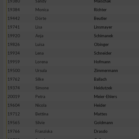
19380
Sandy
Maischak
19384
Monica
Richter
19442
Dörte
Beutler
19741
Lisa
Linsmayer
19920
Anja
Schimanek
19826
Luisa
Obinger
19934
Lena
Schneider
19959
Lorena
Hofmann
19500
Ursula
Zimmermann
19762
Silke
Ballach
19374
Simone
Heidutzek
20019
Petra
Meier-Ehlers
19604
Nicola
Heider
19712
Bettina
Mattes
19565
Silvie
Goldmann
19766
Franziska
Drasdo