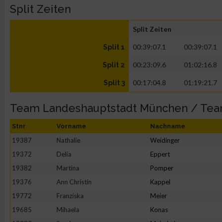
Split Zeiten
Split Zeiten
00:39:07.1
00:39:07.1
Split 1
00:23:09.6
01:02:16.8
Split 2
00:17:04.8
01:19:21.7
Split 3
Team Landeshauptstadt München / Te
Stnr
Vorname
Nachname
19387
Nathalie
Weidinger
19372
Delia
Eppert
19382
Martina
Pomper
19376
Ann Christin
Kappel
19772
Franziska
Meier
19685
Mihaela
Konas