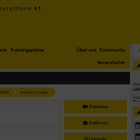
eos
Trainingspläne
Über uns
Community
Veranstalter
iblich
Annette Gröger
Zielvideo
Zielfotos
1
1
Urkunde