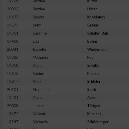
19709
Bettina
Kuffer
20022
Bettina
Urban
Erstellung von Profilen zur Personalisierung von Inhalten
19677
Sandra
Knoblauch
19573
Steffi
Greger
Verwendung von Profilen zur Auswahl personalisierter Inhalte
19901
Susanne
Schaller-Bals
19450
Lisa
Böhm
Messung der Werbeleistung
20041
Isabelle
Wiedemann
19836
Michaela
Paul
Messung der Performance von Inhalten
19818
Silvia
Sawilla
19673
Sabine
Klepser
Analyse von Zielgruppen durch Statistiken oder Kombinatione
19917
Silke
Schilder
verschiedenen Quellen
20101
Stephanie
Stark
19401
Clara
Arand
Entwicklung und Verbesserung der Angebote
20008
Jasmin
Tietgen
19672
Melanie
Klement
Verwendung reduzierter Daten zur Auswahl von Inhalten
19947
Michaela
Schönberger