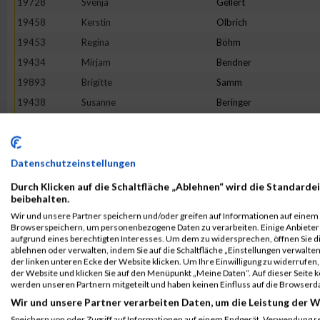
19728
Svenja
Gellert
19458
Kerstin
Olbrich
19453
Regina
Böhm
19434
Mirjam
Bendner
19893
Brigitte
Samm
19438
Susanne
Beringer
19844
Anja
Pieper
19414
Bibiana
Bahr
19542
Elena
Zierl
Datenschutzeinstellungen
20015
Alexandra
Bickert-Kalb
Durch Klicken auf die Schaltfläche „Ablehnen“ wird die Standardei
beibehalten.
20007
Lisa
Thalmaier
Wir und unsere Partner speichern und/oder greifen auf Informationen auf einem G
19864
Melanie
Reich
Browserspeichern, um personenbezogene Daten zu verarbeiten. Einige Anbiete
aufgrund eines berechtigten Interesses. Um dem zu widersprechen, öffnen Sie die
20009
Jana
Timmermans
ablehnen oder verwalten, indem Sie auf die Schaltfläche „Einstellungen verwalten“
der linken unteren Ecke der Website klicken. Um Ihre Einwilligung zu widerrufen, 
19796
Isabel
Moroff
der Website und klicken Sie auf den Menüpunkt „Meine Daten“. Auf dieser Seite 
20034
Simone
Wetzstein
werden unseren Partnern mitgeteilt und haben keinen Einfluss auf die Browserd
Wir und unsere Partner verarbeiten Daten, um die Leistung der W
19727
Denise
Lehmann
Speichern von oder Zugriff auf Informationen auf einem Endgerät. Verwendung r