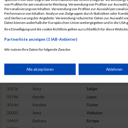
20023
Eva Maria
Vahsen
von Profilen für personalisierte Werbung. Verwendung von Profilen zur Auswahl p
19461
Marlies
Brauer
Personalisierung von Inhalten. Verwendung von Profilen zur Auswahl personalis
Performance von Inhalten. Analyse von Zielgruppen durch Statistiken oder Komb
19665
Veronika
Kirschner
und Verbesserung der Angebote. Verwendung reduzierter Daten zur Auswahl von
Daten können außerhalb der Europäischen Union weitergegeben und in die USA 
19703
Katja
Krieck
Ihre Einwilligung und die cookie Richtlinie gelten ausschließlich für diese Website
19884
Bianca
Runkel
Partnerliste anzeigen (1 IAB-Anbieter)
19715
Katrin
Lallinger
19536
Doris
Frühwirth
Wir nutzen Ihre Daten für folgende Zwecke:
IAB-Verarbeitungszwecke:
19456
Bettina
Bormann
19723
Lydia
Ledl
Speichern von oder Zugriff auf Informationen auf einem Endge
Alle akzeptieren
Ablehnen
19764
Petra
Marquart
19943
Michaela
Schöfberger
Verwendung reduzierter Daten zur Auswahl von Werbeanzeige
20156
Anna
Seliger
19746
Kerstin
Lopes
Erstellung von Profilen für personalisierte Werbung
20144
Karoline
Fischer
20025
Anna
Vielhuber
19459
Barbara
Böttger
Verwendung von Profilen zur Auswahl personalisierter Werbun