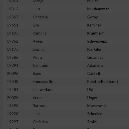
19804
Manja
Müller
IAB-Besonderheiten:
19812
Julia
Multhammer
Verwendung genauer Standortdaten
19567
Christina
Gorny
19651
Eva
Kaminski
Geräte anhand von aktiv angeforderten Informationen identifi
19695
Ramona
Krautheim
19962
Aileen
Schweibenz
Nicht-IAB-Verarbeitungszwecke:
19675
Sophia
Klin Gler
Notwendig
19586
Petra
Gutsmiedl
19391
Gertraud
Adamietz
20096
Banu
Cakireli
Performance
19848
Emmanuelle
Polette-Burkhardt
19484
Laura-Marie
Uhl
Funktional
20020
Verena
Unger
19690
Barbara
Kowarschik
Werbung
19908
Julia
Schedler
19997
Christina
Stolle