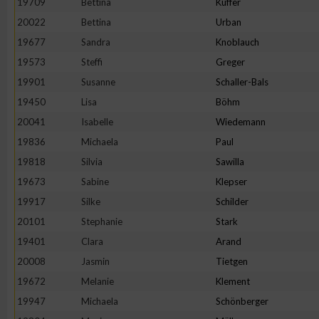
19709
Bettina
Kuffer
20022
Bettina
Urban
Erstellung von Profilen zur Personalisierung von Inhalten
19677
Sandra
Knoblauch
19573
Steffi
Greger
Verwendung von Profilen zur Auswahl personalisierter Inhalte
19901
Susanne
Schaller-Bals
19450
Lisa
Böhm
Messung der Werbeleistung
20041
Isabelle
Wiedemann
19836
Michaela
Paul
Messung der Performance von Inhalten
19818
Silvia
Sawilla
19673
Sabine
Klepser
Analyse von Zielgruppen durch Statistiken oder Kombinatione
19917
Silke
Schilder
verschiedenen Quellen
20101
Stephanie
Stark
19401
Clara
Arand
Entwicklung und Verbesserung der Angebote
20008
Jasmin
Tietgen
19672
Melanie
Klement
Verwendung reduzierter Daten zur Auswahl von Inhalten
19947
Michaela
Schönberger