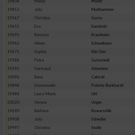
19804
Manja
Müller
IAB-Besonderheiten:
19812
Julia
Multhammer
Verwendung genauer Standortdaten
19567
Christina
Gorny
19651
Eva
Kaminski
Geräte anhand von aktiv angeforderten Informationen identifi
19695
Ramona
Krautheim
19962
Aileen
Schweibenz
Nicht-IAB-Verarbeitungszwecke:
19675
Sophia
Klin Gler
Notwendig
19586
Petra
Gutsmiedl
19391
Gertraud
Adamietz
20096
Banu
Cakireli
Performance
19848
Emmanuelle
Polette-Burkhardt
19484
Laura-Marie
Uhl
Funktional
20020
Verena
Unger
19690
Barbara
Kowarschik
Werbung
19908
Julia
Schedler
19997
Christina
Stolle