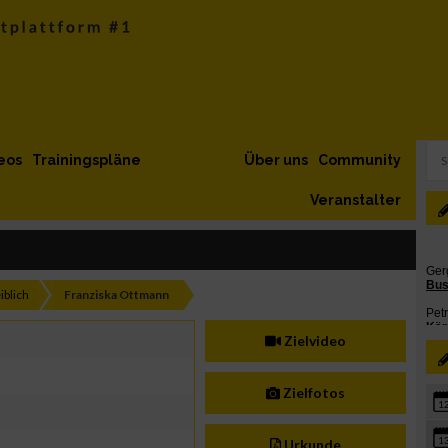
eos
Trainingspläne
Über uns
Community
Veranstalter
iblich
Franziska Ottmann
Zielvideo
Zielfotos
1
1
Urkunde