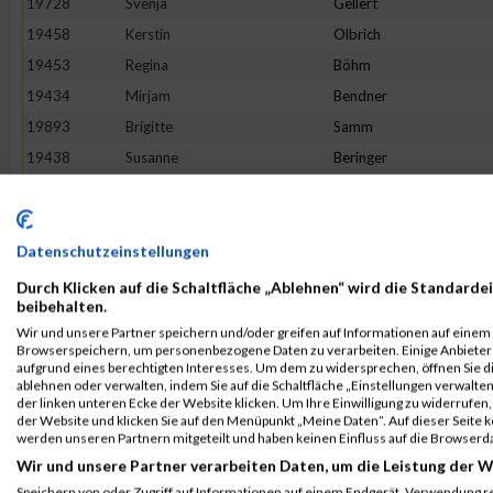
19728
Svenja
Gellert
19458
Kerstin
Olbrich
19453
Regina
Böhm
19434
Mirjam
Bendner
19893
Brigitte
Samm
19438
Susanne
Beringer
19844
Anja
Pieper
19414
Bibiana
Bahr
19542
Elena
Zierl
Datenschutzeinstellungen
20015
Alexandra
Bickert-Kalb
Durch Klicken auf die Schaltfläche „Ablehnen“ wird die Standardei
beibehalten.
20007
Lisa
Thalmaier
Wir und unsere Partner speichern und/oder greifen auf Informationen auf einem G
19864
Melanie
Reich
Browserspeichern, um personenbezogene Daten zu verarbeiten. Einige Anbiete
aufgrund eines berechtigten Interesses. Um dem zu widersprechen, öffnen Sie die
20009
Jana
Timmermans
ablehnen oder verwalten, indem Sie auf die Schaltfläche „Einstellungen verwalten“
der linken unteren Ecke der Website klicken. Um Ihre Einwilligung zu widerrufen, 
19796
Isabel
Moroff
der Website und klicken Sie auf den Menüpunkt „Meine Daten“. Auf dieser Seite 
20034
Simone
Wetzstein
werden unseren Partnern mitgeteilt und haben keinen Einfluss auf die Browserd
Wir und unsere Partner verarbeiten Daten, um die Leistung der W
19727
Denise
Lehmann
Speichern von oder Zugriff auf Informationen auf einem Endgerät. Verwendung r