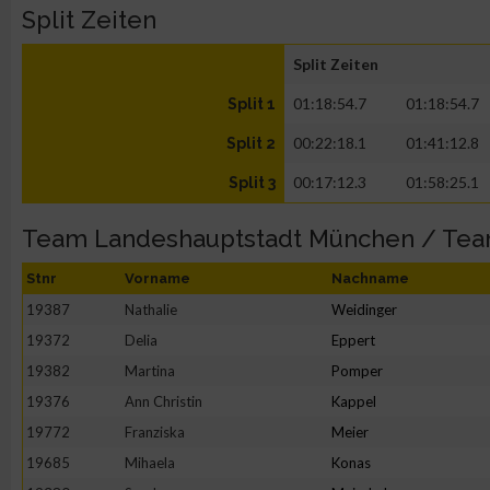
Split Zeiten
Split Zeiten
01:18:54.7
01:18:54.7
Split 1
00:22:18.1
01:41:12.8
Split 2
00:17:12.3
01:58:25.1
Split 3
Team Landeshauptstadt München / Te
Stnr
Vorname
Nachname
19387
Nathalie
Weidinger
19372
Delia
Eppert
19382
Martina
Pomper
19376
Ann Christin
Kappel
19772
Franziska
Meier
19685
Mihaela
Konas