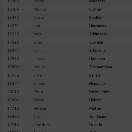
19380
Sandy
Maischak
19384
Monica
Richter
19442
Dörte
Beutler
19741
Lisa
Linsmayer
19920
Anja
Schimanek
19826
Luisa
Obinger
19934
Lena
Schneider
19959
Lorena
Hofmann
19500
Ursula
Zimmermann
19762
Silke
Ballach
19374
Simone
Heidutzek
20019
Petra
Meier-Ehlers
19604
Nicola
Heider
19712
Bettina
Mattes
19565
Silvie
Goldmann
19766
Franziska
Drasdo