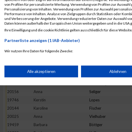
20023
Eva Maria
Vahsen
von Profilen für personalisierte Werbung. Verwendung von Profilen zur Auswahl p
19461
Marlies
Brauer
Personalisierung von Inhalten. Verwendung von Profilen zur Auswahl personalis
Performance von Inhalten. Analyse von Zielgruppen durch Statistiken oder Komb
19665
Veronika
Kirschner
und Verbesserung der Angebote. Verwendung reduzierter Daten zur Auswahl von
Daten können außerhalb der Europäischen Union weitergegeben und in die USA 
19703
Katja
Krieck
Ihre Einwilligung und die cookie Richtlinie gelten ausschließlich für diese Website
19884
Bianca
Runkel
Partnerliste anzeigen (1 IAB-Anbieter)
19715
Katrin
Lallinger
19536
Doris
Frühwirth
Wir nutzen Ihre Daten für folgende Zwecke:
IAB-Verarbeitungszwecke:
19456
Bettina
Bormann
19723
Lydia
Ledl
Speichern von oder Zugriff auf Informationen auf einem Endge
Alle akzeptieren
Ablehnen
19764
Petra
Marquart
19943
Michaela
Schöfberger
Verwendung reduzierter Daten zur Auswahl von Werbeanzeige
20156
Anna
Seliger
19746
Kerstin
Lopes
Erstellung von Profilen für personalisierte Werbung
20144
Karoline
Fischer
20025
Anna
Vielhuber
19459
Barbara
Böttger
Verwendung von Profilen zur Auswahl personalisierter Werbun