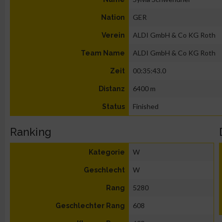
GER
Nation
ALDI GmbH & Co KG Roth
Verein
ALDI GmbH & Co KG Roth
Team Name
00:35:43.0
Zeit
6400 m
Distanz
Finished
Status
Ranking
W
Kategorie
W
Geschlecht
5280
Rang
608
Geschlechter Rang