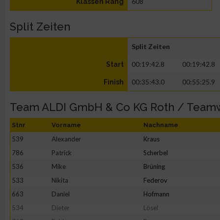
608
Klassen Rang
Split Zeiten
Split Zeiten
00:19:42.8
00:19:42.8
Start
00:35:43.0
00:55:25.9
Finish
Team ALDI GmbH & Co KG Roth / Team
Stnr
Vorname
Nachname
539
Alexander
Kraus
786
Patrick
Scherbel
536
Mike
Brüning
533
Nikita
Federov
663
Daniel
Hofmann
534
Dieter
Lösel