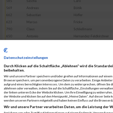
585
Sascha
Caro
569
Andreas
Böhlk
662
Sebastian
Höfler
623
Marcus
Fricke
790
Claus
Schließmann
650
Antonio
Hernandez-Feldkirchner
555
Heiko
Bauer
568
Christopher
Blömeke
571
Siegbert
Bömmel
Datenschutzeinstellungen
665
Martin
Huber
Durch Klicken auf die Schaltfläche „Ablehnen“ wird die Standardei
beibehalten.
767
Karin
Reichmann
Wir und unsere Partner speichern und/oder greifen auf Informationen auf einem G
51849
Andreas
Fleckenstein
Browserspeichern, um personenbezogene Daten zu verarbeiten. Einige Anbiete
aufgrund eines berechtigten Interesses. Um dem zu widersprechen, öffnen Sie die
771
Jan
Stade
ablehnen oder verwalten, indem Sie auf die Schaltfläche „Einstellungen verwalten“
der linken unteren Ecke der Website klicken. Um Ihre Einwilligung zu widerrufen, 
637
Markus
Gross
der Website und klicken Sie auf den Menüpunkt „Meine Daten“. Auf dieser Seite 
758
Oguzhan
Galitekin
werden unseren Partnern mitgeteilt und haben keinen Einfluss auf die Browserd
Wir und unsere Partner verarbeiten Daten, um die Leistung der W
626
Dominic
Trebes
Speichern von oder Zugriff auf Informationen auf einem Endgerät. Verwendung r