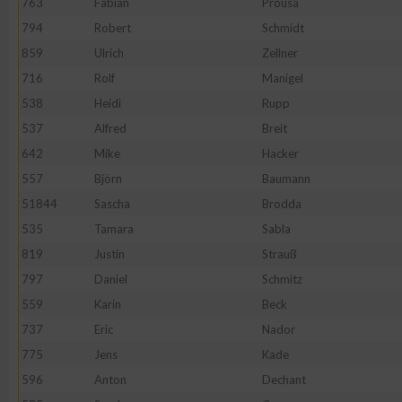
763
Fabian
Prousa
794
Robert
Schmidt
859
Ulrich
Zellner
716
Rolf
Manigel
538
Heidi
Rupp
537
Alfred
Breit
642
Mike
Hacker
557
Björn
Baumann
51844
Sascha
Brodda
535
Tamara
Sabla
819
Justin
Strauß
797
Daniel
Schmitz
559
Karin
Beck
737
Eric
Nador
775
Jens
Kade
596
Anton
Dechant