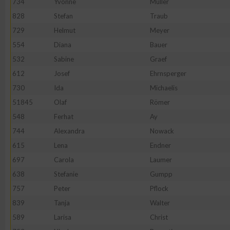
734
Yvonne
Müller
828
Stefan
Traub
Erstellung von Profilen zur Personalisierung von Inhalten
729
Helmut
Meyer
554
Diana
Bauer
Verwendung von Profilen zur Auswahl personalisierter Inhalte
532
Sabine
Graef
612
Josef
Ehrnsperger
Messung der Werbeleistung
730
Ida
Michaelis
51845
Olaf
Römer
Messung der Performance von Inhalten
548
Ferhat
Ay
744
Alexandra
Nowack
Analyse von Zielgruppen durch Statistiken oder Kombinatione
615
Lena
Endner
verschiedenen Quellen
697
Carola
Laumer
638
Stefanie
Gumpp
Entwicklung und Verbesserung der Angebote
757
Peter
Pflock
839
Tanja
Walter
Verwendung reduzierter Daten zur Auswahl von Inhalten
589
Larisa
Christ