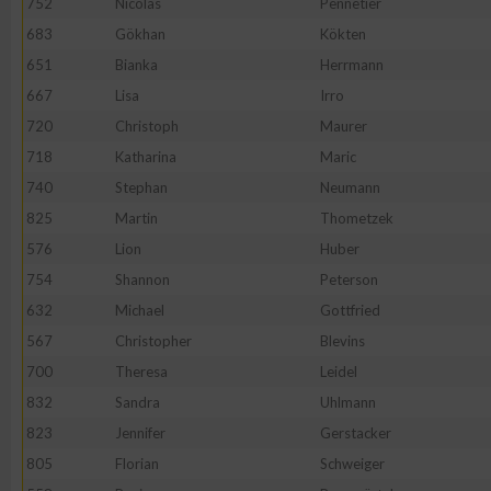
752
Nicolas
Pennetier
IAB-Besonderheiten:
683
Gökhan
Kökten
Verwendung genauer Standortdaten
651
Bianka
Herrmann
667
Lisa
Irro
Geräte anhand von aktiv angeforderten Informationen identifi
720
Christoph
Maurer
718
Katharina
Maric
Nicht-IAB-Verarbeitungszwecke:
740
Stephan
Neumann
Notwendig
825
Martin
Thometzek
576
Lion
Huber
754
Shannon
Peterson
Performance
632
Michael
Gottfried
567
Christopher
Blevins
Funktional
700
Theresa
Leidel
832
Sandra
Uhlmann
Werbung
823
Jennifer
Gerstacker
805
Florian
Schweiger