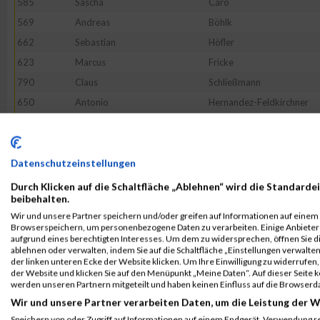
585
Sascha
Caro
569
Andreas
Böhlk
662
Sebastian
Höfler
623
Marcus
Fricke
790
Claus
Schließmann
650
Antonio
Hernandez-Feldkirchner
555
Heiko
Bauer
568
Christopher
Blömeke
571
Siegbert
Bömmel
Datenschutzeinstellungen
665
Martin
Huber
Durch Klicken auf die Schaltfläche „Ablehnen“ wird die Standardei
beibehalten.
767
Karin
Reichmann
Wir und unsere Partner speichern und/oder greifen auf Informationen auf einem G
51849
Andreas
Fleckenstein
Browserspeichern, um personenbezogene Daten zu verarbeiten. Einige Anbiete
aufgrund eines berechtigten Interesses. Um dem zu widersprechen, öffnen Sie die
771
Jan
Stade
ablehnen oder verwalten, indem Sie auf die Schaltfläche „Einstellungen verwalten“
der linken unteren Ecke der Website klicken. Um Ihre Einwilligung zu widerrufen, 
637
Markus
Gross
der Website und klicken Sie auf den Menüpunkt „Meine Daten“. Auf dieser Seite 
758
Oguzhan
Galitekin
werden unseren Partnern mitgeteilt und haben keinen Einfluss auf die Browserd
Wir und unsere Partner verarbeiten Daten, um die Leistung der W
626
Dominic
Trebes
Speichern von oder Zugriff auf Informationen auf einem Endgerät. Verwendung r