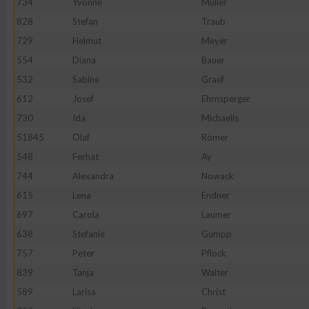
734
Yvonne
Müller
828
Stefan
Traub
Erstellung von Profilen zur Personalisierung von Inhalten
729
Helmut
Meyer
554
Diana
Bauer
Verwendung von Profilen zur Auswahl personalisierter Inhalte
532
Sabine
Graef
612
Josef
Ehrnsperger
Messung der Werbeleistung
730
Ida
Michaelis
51845
Olaf
Römer
Messung der Performance von Inhalten
548
Ferhat
Ay
744
Alexandra
Nowack
Analyse von Zielgruppen durch Statistiken oder Kombinatione
615
Lena
Endner
verschiedenen Quellen
697
Carola
Laumer
638
Stefanie
Gumpp
Entwicklung und Verbesserung der Angebote
757
Peter
Pflock
839
Tanja
Walter
Verwendung reduzierter Daten zur Auswahl von Inhalten
589
Larisa
Christ