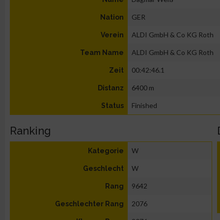
GER
Nation
ALDI GmbH & Co KG Roth
Verein
ALDI GmbH & Co KG Roth
Team Name
00:42:46.1
Zeit
6400 m
Distanz
Finished
Status
Ranking
W
Kategorie
W
Geschlecht
9642
Rang
2076
Geschlechter Rang