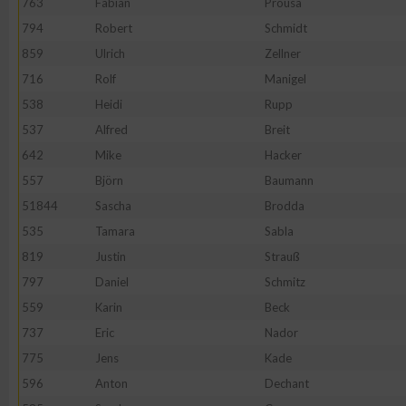
763
Fabian
Prousa
794
Robert
Schmidt
859
Ulrich
Zellner
716
Rolf
Manigel
538
Heidi
Rupp
537
Alfred
Breit
642
Mike
Hacker
557
Björn
Baumann
51844
Sascha
Brodda
535
Tamara
Sabla
819
Justin
Strauß
797
Daniel
Schmitz
559
Karin
Beck
737
Eric
Nador
775
Jens
Kade
596
Anton
Dechant