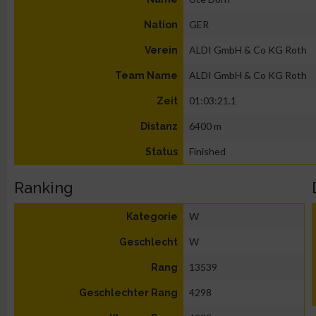
GER
Nation
ALDI GmbH & Co KG Roth
Verein
ALDI GmbH & Co KG Roth
Team Name
01:03:21.1
Zeit
6400 m
Distanz
Finished
Status
Ranking
W
Kategorie
W
Geschlecht
13539
Rang
4298
Geschlechter Rang