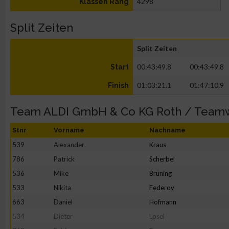
4298
Klassen Rang
Split Zeiten
Split Zeiten
00:43:49.8
00:43:49.8
Start
01:03:21.1
01:47:10.9
Finish
Team ALDI GmbH & Co KG Roth / Team
Stnr
Vorname
Nachname
539
Alexander
Kraus
786
Patrick
Scherbel
536
Mike
Brüning
533
Nikita
Federov
663
Daniel
Hofmann
534
Dieter
Lösel