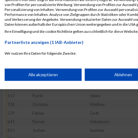
806
Sylvia
Schwendner
von Profilen für personalisierte Werbung. Verwendung von Profilen zur Auswahl p
761
Dario
Pranteda
Personalisierung von Inhalten. Verwendung von Profilen zur Auswahl personalis
Performance von Inhalten. Analyse von Zielgruppen durch Statistiken oder Komb
817
Lisa
Lerzer
und Verbesserung der Angebote. Verwendung reduzierter Daten zur Auswahl von
Daten können außerhalb der Europäischen Union weitergegeben und in die USA 
690
Peter
Kraus
Ihre Einwilligung und die cookie Richtlinie gelten ausschließlich für diese Website
696
Micha
Laukemann
Partnerliste anzeigen (1 IAB-Anbieter)
599
Marina
Dexl
741
Mahidy-Barid
Nibras
Wir nutzen Ihre Daten für folgende Zwecke:
IAB-Verarbeitungszwecke:
577
Alexander
Brehm
611
Bianca
Eder
Speichern von oder Zugriff auf Informationen auf einem Endge
Alle akzeptieren
Ablehnen
851
Lars
Wolf
587
Utku
Chousein
Verwendung reduzierter Daten zur Auswahl von Werbeanzeige
657
Patrik
Hieke
726
Christian
Meißner
Erstellung von Profilen für personalisierte Werbung
579
Fabian
Goth
641
Florian
Haberkorn
815
Jochen
Sperber
Verwendung von Profilen zur Auswahl personalisierter Werbun