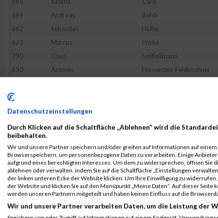
585
Sascha
Caro
569
Andreas
Böhlk
662
Sebastian
Höfler
623
Marcus
Fricke
790
Claus
Schließmann
650
Antonio
Hernandez-Feldkirchner
555
Heiko
Bauer
568
Christopher
Blömeke
571
Siegbert
Bömmel
Datenschutzeinstellungen
665
Martin
Huber
Durch Klicken auf die Schaltfläche „Ablehnen“ wird die Standardei
beibehalten.
767
Karin
Reichmann
Wir und unsere Partner speichern und/oder greifen auf Informationen auf einem G
51849
Andreas
Fleckenstein
Browserspeichern, um personenbezogene Daten zu verarbeiten. Einige Anbiete
aufgrund eines berechtigten Interesses. Um dem zu widersprechen, öffnen Sie die
771
Jan
Stade
ablehnen oder verwalten, indem Sie auf die Schaltfläche „Einstellungen verwalten“
der linken unteren Ecke der Website klicken. Um Ihre Einwilligung zu widerrufen, 
637
Markus
Gross
der Website und klicken Sie auf den Menüpunkt „Meine Daten“. Auf dieser Seite 
758
Oguzhan
Galitekin
werden unseren Partnern mitgeteilt und haben keinen Einfluss auf die Browserd
Wir und unsere Partner verarbeiten Daten, um die Leistung der W
626
Dominic
Trebes
Speichern von oder Zugriff auf Informationen auf einem Endgerät. Verwendung r