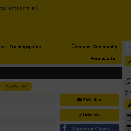
eos
Trainingspläne
Über uns
Community
Veranstalter
Axel Arnold
Zielvideo
Urkunde
1
Ergebnis auf Facebook teilen
1