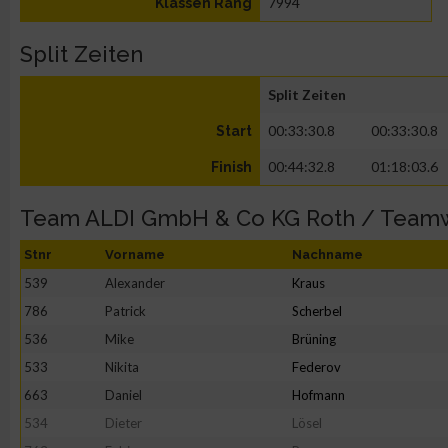
7994
Klassen Rang
Split Zeiten
Split Zeiten
00:33:30.8
00:33:30.8
Start
00:44:32.8
01:18:03.6
Finish
Team ALDI GmbH & Co KG Roth / Team
Stnr
Vorname
Nachname
539
Alexander
Kraus
786
Patrick
Scherbel
536
Mike
Brüning
533
Nikita
Federov
663
Daniel
Hofmann
534
Dieter
Lösel