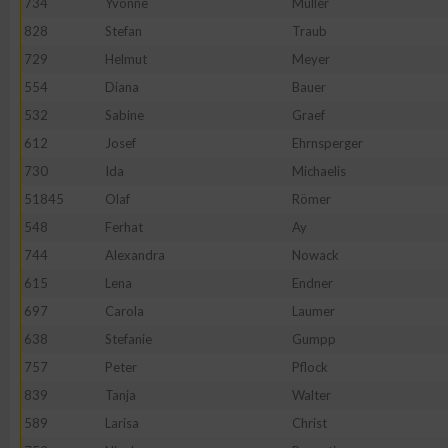
734
Yvonne
Müller
828
Stefan
Traub
Erstellung von Profilen zur Personalisierung von Inhalten
729
Helmut
Meyer
554
Diana
Bauer
Verwendung von Profilen zur Auswahl personalisierter Inhalte
532
Sabine
Graef
612
Josef
Ehrnsperger
Messung der Werbeleistung
730
Ida
Michaelis
51845
Olaf
Römer
Messung der Performance von Inhalten
548
Ferhat
Ay
744
Alexandra
Nowack
Analyse von Zielgruppen durch Statistiken oder Kombinatione
615
Lena
Endner
verschiedenen Quellen
697
Carola
Laumer
638
Stefanie
Gumpp
Entwicklung und Verbesserung der Angebote
757
Peter
Pflock
839
Tanja
Walter
Verwendung reduzierter Daten zur Auswahl von Inhalten
589
Larisa
Christ