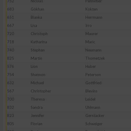
752
Nicolas
Pennetier
IAB-Besonderheiten:
683
Gökhan
Kökten
Verwendung genauer Standortdaten
651
Bianka
Herrmann
667
Lisa
Irro
Geräte anhand von aktiv angeforderten Informationen identifi
720
Christoph
Maurer
718
Katharina
Maric
Nicht-IAB-Verarbeitungszwecke:
740
Stephan
Neumann
Notwendig
825
Martin
Thometzek
576
Lion
Huber
754
Shannon
Peterson
Performance
632
Michael
Gottfried
567
Christopher
Blevins
Funktional
700
Theresa
Leidel
832
Sandra
Uhlmann
Werbung
823
Jennifer
Gerstacker
805
Florian
Schweiger