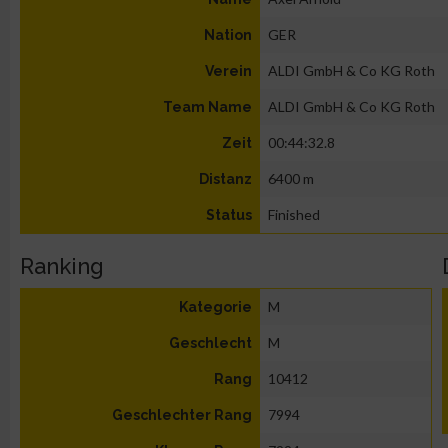
GER
Nation
ALDI GmbH & Co KG Roth
Verein
ALDI GmbH & Co KG Roth
Team Name
00:44:32.8
Zeit
6400 m
Distanz
Finished
Status
Ranking
M
Kategorie
M
Geschlecht
10412
Rang
7994
Geschlechter Rang