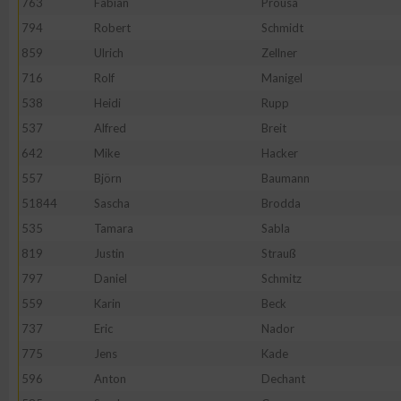
763
Fabian
Prousa
794
Robert
Schmidt
859
Ulrich
Zellner
716
Rolf
Manigel
538
Heidi
Rupp
537
Alfred
Breit
642
Mike
Hacker
557
Björn
Baumann
51844
Sascha
Brodda
535
Tamara
Sabla
819
Justin
Strauß
797
Daniel
Schmitz
559
Karin
Beck
737
Eric
Nador
775
Jens
Kade
596
Anton
Dechant