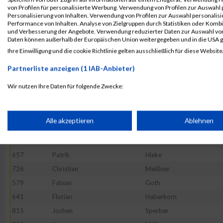
806
Sylvia
Schwendner
von Profilen für personalisierte Werbung. Verwendung von Profilen zur Auswahl p
761
Dario
Pranteda
Personalisierung von Inhalten. Verwendung von Profilen zur Auswahl personalis
Performance von Inhalten. Analyse von Zielgruppen durch Statistiken oder Komb
817
Lisa
Lerzer
und Verbesserung der Angebote. Verwendung reduzierter Daten zur Auswahl von
Daten können außerhalb der Europäischen Union weitergegeben und in die USA 
690
Peter
Kraus
Ihre Einwilligung und die cookie Richtlinie gelten ausschließlich für diese Website
696
Micha
Laukemann
Partnerliste anzeigen (1 IAB-Anbieter)
599
Marina
Dexl
741
Mahidy-Barid
Nibras
Wir nutzen Ihre Daten für folgende Zwecke:
IAB-Verarbeitungszwecke:
577
Alexander
Brehm
611
Bianca
Eder
Speichern von oder Zugriff auf Informationen auf einem Endge
Alle akzeptieren
Ablehnen
851
Lars
Wolf
587
Utku
Chousein
Verwendung reduzierter Daten zur Auswahl von Werbeanzeige
657
Patrik
Hieke
726
Christian
Meißner
Erstellung von Profilen für personalisierte Werbung
579
Fabian
Goth
641
Florian
Haberkorn
815
Jochen
Sperber
Verwendung von Profilen zur Auswahl personalisierter Werbun