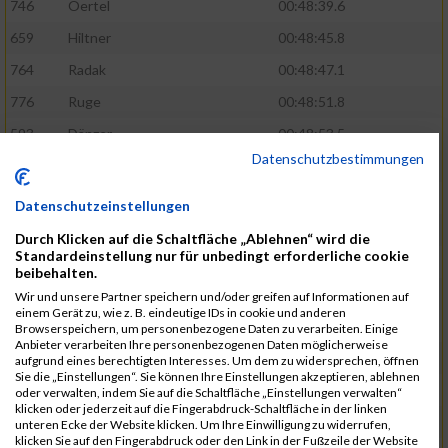
746
Oertel
00:48:39.6
659
Hiltner
00:48:45.8
764
Radak
00:48:47.1
776
Ruge
00:48:51.8
593
Dänzer
00:48:53.5
Datenschutzbestimmungen
772
Röder
00:48:57.2
802
Schrödel
00:49:37.5
Datenschutzeinstellungen
561
Berisha
00:49:41.7
Durch Klicken auf die Schaltfläche „Ablehnen“ wird die
Standardeinstellung nur für unbedingt erforderliche cookie
808
Seeberger
00:49:56.1
beibehalten.
760
Polster
00:49:56.6
Wir und unsere Partner speichern und/oder greifen auf Informationen auf
einem Gerät zu, wie z. B. eindeutige IDs in cookie und anderen
647
Heidt
00:49:57.3
Browserspeichern, um personenbezogene Daten zu verarbeiten. Einige
Anbieter verarbeiten Ihre personenbezogenen Daten möglicherweise
742
Niculaica
00:50:04.8
aufgrund eines berechtigten Interesses. Um dem zu widersprechen, öffnen
Sie die „Einstellungen“. Sie können Ihre Einstellungen akzeptieren, ablehnen
620
Feuchtenberger
00:50:08.3
oder verwalten, indem Sie auf die Schaltfläche „Einstellungen verwalten“
klicken oder jederzeit auf die Fingerabdruck-Schaltfläche in der linken
703
Lipsz
00:50:08.8
unteren Ecke der Website klicken. Um Ihre Einwilligung zu widerrufen,
klicken Sie auf den Fingerabdruck oder den Link in der Fußzeile der Website