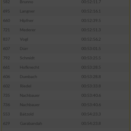
Speichern von oder Zugriff auf Informationen
582
Brunno
00:52:11.7
auf einem Endgerät
695
Langner
00:52:16.1
Verwendung reduzierter Daten zur Auswahl
660
Hipfner
00:52:39.5
von Werbeanzeigen
721
Mederer
00:52:51.3
Erstellung von Profilen für personalisierte
837
Vogl
00:52:56.2
Werbung
607
Dürr
00:53:01.5
Verwendung von Profilen zur Auswahl
792
Schmidt
00:53:25.5
personalisierter Werbung
661
Hofknecht
00:53:28.5
Erstellung von Profilen zur Personalisierung
606
Dumbach
00:53:28.8
von Inhalten
602
Riedel
00:53:33.8
Verwendung von Profilen zur Auswahl
735
Nachbauer
00:53:40.6
personalisierter Inhalte
736
Nachbauer
00:53:40.6
Messung der Werbeleistung
553
Bätzold
00:54:23.3
629
Garabandah
00:54:23.8
Messung der Performance von Inhalten