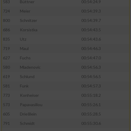
583
Büttner
00:54:24.9
724
Meier
00:54:39.3
Analyse von Zielgruppen durch Statistiken
oder Kombinationen von Daten aus
800
Schnitzer
00:54:39.7
verschiedenen Quellen
686
Korsistka
00:54:43.5
Entwicklung und Verbesserung der Angebote
835
Utz
00:54:43.6
719
Maul
00:54:46.3
Verwendung reduzierter Daten zur Auswahl
von Inhalten
627
Fuchs
00:54:47.0
IAB-Besonderheiten:
580
Mladenovic
00:54:56.3
619
Schlund
00:54:56.5
Verwendung genauer Standortdaten
581
Funk
00:54:57.3
Geräte anhand von aktiv angeforderten
773
Konheiser
00:55:18.2
Informationen identifizieren
573
Papavasiliou
00:55:26.1
Nicht-IAB-Verarbeitungszwecke:
605
Drießlein
00:55:28.5
Notwendig
791
Schmidt
00:55:30.6