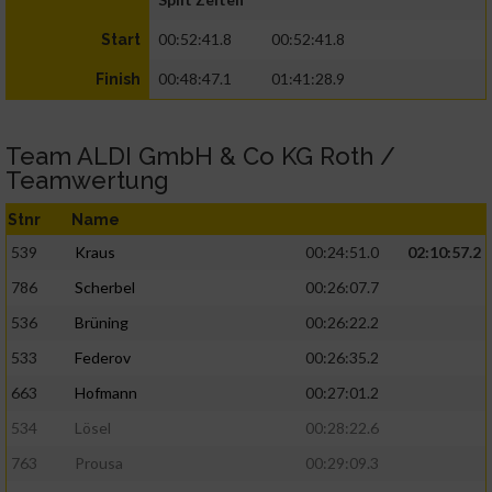
00:52:41.8
00:52:41.8
Start
00:48:47.1
01:41:28.9
Finish
Team ALDI GmbH & Co KG Roth /
Teamwertung
Stnr
Name
539
Kraus
00:24:51.0
02:10:57.2
786
Scherbel
00:26:07.7
536
Brüning
00:26:22.2
533
Federov
00:26:35.2
663
Hofmann
00:27:01.2
534
Lösel
00:28:22.6
763
Prousa
00:29:09.3