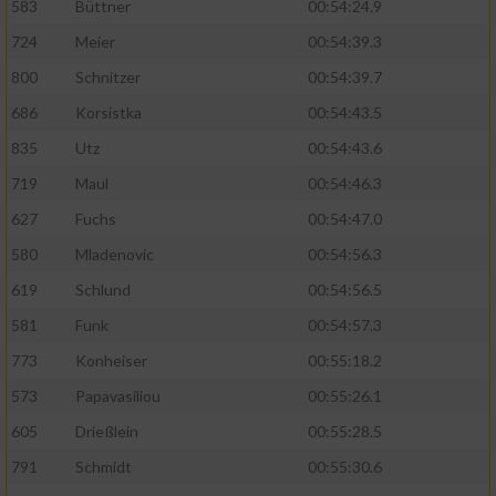
583
Büttner
00:54:24.9
724
Meier
00:54:39.3
Analyse von Zielgruppen durch Statistiken
oder Kombinationen von Daten aus
800
Schnitzer
00:54:39.7
verschiedenen Quellen
686
Korsistka
00:54:43.5
Entwicklung und Verbesserung der Angebote
835
Utz
00:54:43.6
719
Maul
00:54:46.3
Verwendung reduzierter Daten zur Auswahl
von Inhalten
627
Fuchs
00:54:47.0
IAB-Besonderheiten:
580
Mladenovic
00:54:56.3
619
Schlund
00:54:56.5
Verwendung genauer Standortdaten
581
Funk
00:54:57.3
Geräte anhand von aktiv angeforderten
773
Konheiser
00:55:18.2
Informationen identifizieren
573
Papavasiliou
00:55:26.1
Nicht-IAB-Verarbeitungszwecke:
605
Drießlein
00:55:28.5
Notwendig
791
Schmidt
00:55:30.6