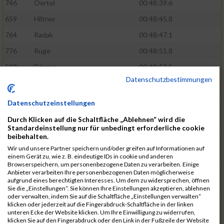
746
Oertel
00:48:39.6
659
Hiltner
00:48:45.8
764
Radak
00:48:47.1
776
Ruge
00:48:51.8
593
Dänzer
00:48:53.5
Datenschutzbestimmungen
772
Röder
00:48:57.2
802
Schrödel
00:49:37.5
Datenschutzeinstellungen
561
Berisha
00:49:41.7
Durch Klicken auf die Schaltfläche „Ablehnen“ wird die
Standardeinstellung nur für unbedingt erforderliche cookie
808
Seeberger
00:49:56.1
beibehalten.
760
Polster
00:49:56.6
Wir und unsere Partner speichern und/oder greifen auf Informationen auf
einem Gerät zu, wie z. B. eindeutige IDs in cookie und anderen
647
Heidt
00:49:57.3
Browserspeichern, um personenbezogene Daten zu verarbeiten. Einige
Anbieter verarbeiten Ihre personenbezogenen Daten möglicherweise
742
Niculaica
00:50:04.8
aufgrund eines berechtigten Interesses. Um dem zu widersprechen, öffnen
Sie die „Einstellungen“. Sie können Ihre Einstellungen akzeptieren, ablehnen
620
Feuchtenberger
00:50:08.3
oder verwalten, indem Sie auf die Schaltfläche „Einstellungen verwalten“
klicken oder jederzeit auf die Fingerabdruck-Schaltfläche in der linken
703
Lipsz
00:50:08.8
unteren Ecke der Website klicken. Um Ihre Einwilligung zu widerrufen,
klicken Sie auf den Fingerabdruck oder den Link in der Fußzeile der Website