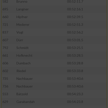
Speichern von oder Zugriff auf Informationen
582
Brunno
00:52:11.7
auf einem Endgerät
695
Langner
00:52:16.1
Verwendung reduzierter Daten zur Auswahl
660
Hipfner
00:52:39.5
von Werbeanzeigen
721
Mederer
00:52:51.3
Erstellung von Profilen für personalisierte
837
Vogl
00:52:56.2
Werbung
607
Dürr
00:53:01.5
Verwendung von Profilen zur Auswahl
792
Schmidt
00:53:25.5
personalisierter Werbung
661
Hofknecht
00:53:28.5
Erstellung von Profilen zur Personalisierung
606
Dumbach
00:53:28.8
von Inhalten
602
Riedel
00:53:33.8
Verwendung von Profilen zur Auswahl
735
Nachbauer
00:53:40.6
personalisierter Inhalte
736
Nachbauer
00:53:40.6
Messung der Werbeleistung
553
Bätzold
00:54:23.3
629
Garabandah
00:54:23.8
Messung der Performance von Inhalten