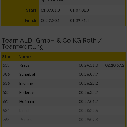
01:07:01.3
01:07:01.3
Start
00:32:20.1
01:39:21.4
Finish
Team ALDI GmbH & Co KG Roth /
Teamwertung
Stnr
Name
539
Kraus
00:24:51.0
02:10:57.2
786
Scherbel
00:26:07.7
536
Brüning
00:26:22.2
533
Federov
00:26:35.2
663
Hofmann
00:27:01.2
534
Lösel
00:28:22.6
763
Prousa
00:29:09.3