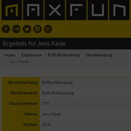
Ergebnis für Jens Kade
Home
Ergebnisse
B2RUN Nürnberg
Einzelwertung
Jens Kade
B2Run Nürnberg
Veranstaltung
B2RUN Nürnberg
Wettbewerb
775
Startnummer
Jens Kade
Name
GER
Nation