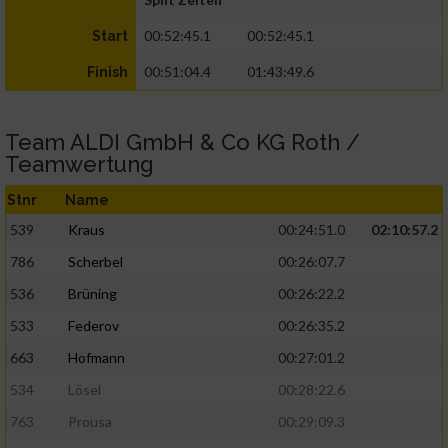
00:52:45.1
00:52:45.1
Start
00:51:04.4
01:43:49.6
Finish
Team ALDI GmbH & Co KG Roth /
Teamwertung
Stnr
Name
539
Kraus
00:24:51.0
02:10:57.2
786
Scherbel
00:26:07.7
536
Brüning
00:26:22.2
533
Federov
00:26:35.2
663
Hofmann
00:27:01.2
534
Lösel
00:28:22.6
763
Prousa
00:29:09.3