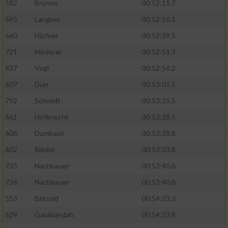
Speichern von oder Zugriff auf Informationen
582
Brunno
00:52:11.7
auf einem Endgerät
695
Langner
00:52:16.1
Verwendung reduzierter Daten zur Auswahl
660
Hipfner
00:52:39.5
von Werbeanzeigen
721
Mederer
00:52:51.3
Erstellung von Profilen für personalisierte
837
Vogl
00:52:56.2
Werbung
607
Dürr
00:53:01.5
Verwendung von Profilen zur Auswahl
792
Schmidt
00:53:25.5
personalisierter Werbung
661
Hofknecht
00:53:28.5
Erstellung von Profilen zur Personalisierung
606
Dumbach
00:53:28.8
von Inhalten
602
Riedel
00:53:33.8
Verwendung von Profilen zur Auswahl
735
Nachbauer
00:53:40.6
personalisierter Inhalte
736
Nachbauer
00:53:40.6
Messung der Werbeleistung
553
Bätzold
00:54:23.3
629
Garabandah
00:54:23.8
Messung der Performance von Inhalten