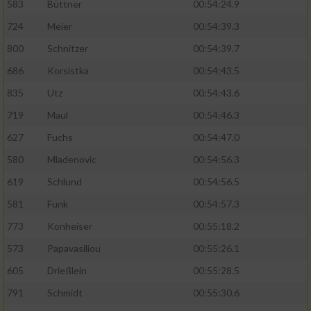
583
Büttner
00:54:24.9
724
Meier
00:54:39.3
Analyse von Zielgruppen durch Statistiken
oder Kombinationen von Daten aus
800
Schnitzer
00:54:39.7
verschiedenen Quellen
686
Korsistka
00:54:43.5
Entwicklung und Verbesserung der Angebote
835
Utz
00:54:43.6
719
Maul
00:54:46.3
Verwendung reduzierter Daten zur Auswahl
von Inhalten
627
Fuchs
00:54:47.0
IAB-Besonderheiten:
580
Mladenovic
00:54:56.3
619
Schlund
00:54:56.5
Verwendung genauer Standortdaten
581
Funk
00:54:57.3
Geräte anhand von aktiv angeforderten
773
Konheiser
00:55:18.2
Informationen identifizieren
573
Papavasiliou
00:55:26.1
Nicht-IAB-Verarbeitungszwecke:
605
Drießlein
00:55:28.5
Notwendig
791
Schmidt
00:55:30.6