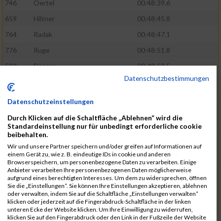
746
Oertel
00:48:39.6
659
Hiltner
00:48:45.8
764
Radak
00:48:47.1
776
Ruge
00:48:51.8
593
Dänzer
00:48:53.5
Datenschutzbestimmungen
772
Röder
00:48:57.2
802
Schrödel
00:49:37.5
Datenschutzeinstellungen
561
Berisha
00:49:41.7
Durch Klicken auf die Schaltfläche „Ablehnen“ wird die
Standardeinstellung nur für unbedingt erforderliche cookie
808
Seeberger
00:49:56.1
beibehalten.
760
Polster
00:49:56.6
Wir und unsere Partner speichern und/oder greifen auf Informationen auf
einem Gerät zu, wie z. B. eindeutige IDs in cookie und anderen
647
Heidt
00:49:57.3
Browserspeichern, um personenbezogene Daten zu verarbeiten. Einige
Anbieter verarbeiten Ihre personenbezogenen Daten möglicherweise
742
Niculaica
00:50:04.8
aufgrund eines berechtigten Interesses. Um dem zu widersprechen, öffnen
Sie die „Einstellungen“. Sie können Ihre Einstellungen akzeptieren, ablehnen
620
Feuchtenberger
00:50:08.3
oder verwalten, indem Sie auf die Schaltfläche „Einstellungen verwalten“
klicken oder jederzeit auf die Fingerabdruck-Schaltfläche in der linken
703
Lipsz
00:50:08.8
unteren Ecke der Website klicken. Um Ihre Einwilligung zu widerrufen,
klicken Sie auf den Fingerabdruck oder den Link in der Fußzeile der Website