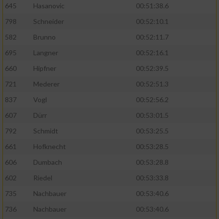
Speichern von oder Zugriff auf Informationen
645
Hasanovic
00:51:38.6
auf einem Endgerät
798
Schneider
00:52:10.1
Verwendung reduzierter Daten zur Auswahl
582
Brunno
00:52:11.7
von Werbeanzeigen
695
Langner
00:52:16.1
Erstellung von Profilen für personalisierte
660
Hipfner
00:52:39.5
Werbung
721
Mederer
00:52:51.3
Verwendung von Profilen zur Auswahl
personalisierter Werbung
837
Vogl
00:52:56.2
607
Dürr
00:53:01.5
Erstellung von Profilen zur Personalisierung
von Inhalten
792
Schmidt
00:53:25.5
661
Hofknecht
00:53:28.5
Verwendung von Profilen zur Auswahl
personalisierter Inhalte
606
Dumbach
00:53:28.8
602
Riedel
00:53:33.8
Messung der Werbeleistung
735
Nachbauer
00:53:40.6
736
Nachbauer
00:53:40.6
Messung der Performance von Inhalten