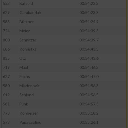
553
Bätzold
00:54:23.3
629
Garabandah
00:54:23.8
Analyse von Zielgruppen durch Statistiken
oder Kombinationen von Daten aus
583
Büttner
00:54:24.9
verschiedenen Quellen
724
Meier
00:54:39.3
Entwicklung und Verbesserung der Angebote
800
Schnitzer
00:54:39.7
686
Korsistka
00:54:43.5
Verwendung reduzierter Daten zur Auswahl
von Inhalten
835
Utz
00:54:43.6
IAB-Besonderheiten:
719
Maul
00:54:46.3
Verwendung genauer Standortdaten
627
Fuchs
00:54:47.0
580
Mladenovic
00:54:56.3
Geräte anhand von aktiv angeforderten
619
Schlund
00:54:56.5
Informationen identifizieren
581
Funk
00:54:57.3
Nicht-IAB-Verarbeitungszwecke:
773
Konheiser
00:55:18.2
Notwendig
573
Papavasiliou
00:55:26.1