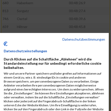
640
Haberkern
00:48:26.9
813
Sorgatz
00:48:27.4
746
Oertel
00:48:39.6
659
Hiltner
00:48:45.8
764
Radak
00:48:47.1
Datenschutzbestimmungen
776
Ruge
00:48:51.8
593
Dänzer
00:48:53.5
Datenschutzeinstellungen
772
Röder
00:48:57.2
Durch Klicken auf die Schaltfläche „Ablehnen“ wird die
Standardeinstellung nur für unbedingt erforderliche cookie
802
Schrödel
00:49:37.5
beibehalten.
Wir und unsere Partner speichern und/oder greifen auf Informationen auf
561
Berisha
00:49:41.7
einem Gerät zu, wie z. B. eindeutige IDs in cookie und anderen
Browserspeichern, um personenbezogene Daten zu verarbeiten. Einige
808
Seeberger
00:49:56.1
Anbieter verarbeiten Ihre personenbezogenen Daten möglicherweise
aufgrund eines berechtigten Interesses. Um dem zu widersprechen, öffnen
760
Polster
00:49:56.6
Sie die „Einstellungen“. Sie können Ihre Einstellungen akzeptieren, ablehnen
oder verwalten, indem Sie auf die Schaltfläche „Einstellungen verwalten“
647
Heidt
00:49:57.3
klicken oder jederzeit auf die Fingerabdruck-Schaltfläche in der linken
unteren Ecke der Website klicken. Um Ihre Einwilligung zu widerrufen,
742
Niculaica
00:50:04.8
klicken Sie auf den Fingerabdruck oder den Link in der Fußzeile der Website