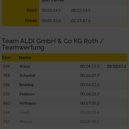
00:52:14.5
00:52:14.5
Start
00:35:33.0
01:27:47.6
Finish
Team ALDI GmbH & Co KG Roth /
Teamwertung
Stnr
Name
539
Kraus
00:24:51.0
02:10:57.2
786
Scherbel
00:26:07.7
536
Brüning
00:26:22.2
533
Federov
00:26:35.2
663
Hofmann
00:27:01.2
534
Lösel
00:28:22.6
763
Prousa
00:29:09.3