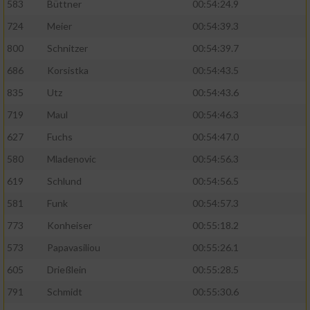
583
Büttner
00:54:24.9
724
Meier
00:54:39.3
Analyse von Zielgruppen durch Statistiken
oder Kombinationen von Daten aus
800
Schnitzer
00:54:39.7
verschiedenen Quellen
686
Korsistka
00:54:43.5
Entwicklung und Verbesserung der Angebote
835
Utz
00:54:43.6
719
Maul
00:54:46.3
Verwendung reduzierter Daten zur Auswahl
von Inhalten
627
Fuchs
00:54:47.0
IAB-Besonderheiten:
580
Mladenovic
00:54:56.3
619
Schlund
00:54:56.5
Verwendung genauer Standortdaten
581
Funk
00:54:57.3
Geräte anhand von aktiv angeforderten
773
Konheiser
00:55:18.2
Informationen identifizieren
573
Papavasiliou
00:55:26.1
Nicht-IAB-Verarbeitungszwecke:
605
Drießlein
00:55:28.5
Notwendig
791
Schmidt
00:55:30.6