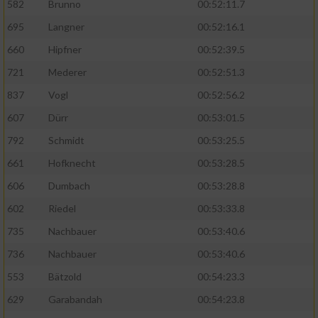
Speichern von oder Zugriff auf Informationen
582
Brunno
00:52:11.7
auf einem Endgerät
695
Langner
00:52:16.1
Verwendung reduzierter Daten zur Auswahl
660
Hipfner
00:52:39.5
von Werbeanzeigen
721
Mederer
00:52:51.3
Erstellung von Profilen für personalisierte
837
Vogl
00:52:56.2
Werbung
607
Dürr
00:53:01.5
Verwendung von Profilen zur Auswahl
792
Schmidt
00:53:25.5
personalisierter Werbung
661
Hofknecht
00:53:28.5
Erstellung von Profilen zur Personalisierung
606
Dumbach
00:53:28.8
von Inhalten
602
Riedel
00:53:33.8
Verwendung von Profilen zur Auswahl
735
Nachbauer
00:53:40.6
personalisierter Inhalte
736
Nachbauer
00:53:40.6
Messung der Werbeleistung
553
Bätzold
00:54:23.3
629
Garabandah
00:54:23.8
Messung der Performance von Inhalten