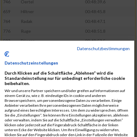
746
Oertel
00:48:39.6
659
Hiltner
00:48:45.8
764
Radak
00:48:47.1
776
Ruge
00:48:51.8
593
Dänzer
00:48:53.5
Datenschutzbestimmungen
772
Röder
00:48:57.2
802
Schrödel
00:49:37.5
Datenschutzeinstellungen
561
Berisha
00:49:41.7
Durch Klicken auf die Schaltfläche „Ablehnen“ wird die
Standardeinstellung nur für unbedingt erforderliche cookie
808
Seeberger
00:49:56.1
beibehalten.
760
Polster
00:49:56.6
Wir und unsere Partner speichern und/oder greifen auf Informationen auf
einem Gerät zu, wie z. B. eindeutige IDs in cookie und anderen
647
Heidt
00:49:57.3
Browserspeichern, um personenbezogene Daten zu verarbeiten. Einige
Anbieter verarbeiten Ihre personenbezogenen Daten möglicherweise
742
Niculaica
00:50:04.8
aufgrund eines berechtigten Interesses. Um dem zu widersprechen, öffnen
Sie die „Einstellungen“. Sie können Ihre Einstellungen akzeptieren, ablehnen
620
Feuchtenberger
00:50:08.3
oder verwalten, indem Sie auf die Schaltfläche „Einstellungen verwalten“
klicken oder jederzeit auf die Fingerabdruck-Schaltfläche in der linken
703
Lipsz
00:50:08.8
unteren Ecke der Website klicken. Um Ihre Einwilligung zu widerrufen,
klicken Sie auf den Fingerabdruck oder den Link in der Fußzeile der Website