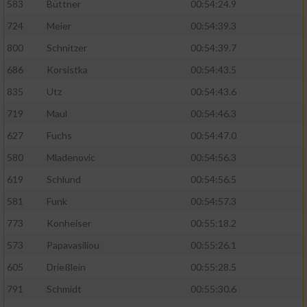
583
Büttner
00:54:24.9
724
Meier
00:54:39.3
Analyse von Zielgruppen durch Statistiken
oder Kombinationen von Daten aus
800
Schnitzer
00:54:39.7
verschiedenen Quellen
686
Korsistka
00:54:43.5
Entwicklung und Verbesserung der Angebote
835
Utz
00:54:43.6
719
Maul
00:54:46.3
Verwendung reduzierter Daten zur Auswahl
von Inhalten
627
Fuchs
00:54:47.0
IAB-Besonderheiten:
580
Mladenovic
00:54:56.3
619
Schlund
00:54:56.5
Verwendung genauer Standortdaten
581
Funk
00:54:57.3
Geräte anhand von aktiv angeforderten
773
Konheiser
00:55:18.2
Informationen identifizieren
573
Papavasiliou
00:55:26.1
Nicht-IAB-Verarbeitungszwecke:
605
Drießlein
00:55:28.5
Notwendig
791
Schmidt
00:55:30.6