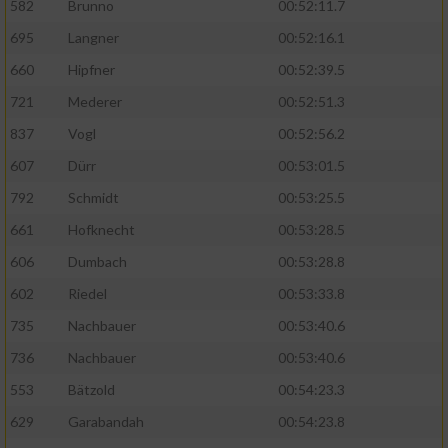
Speichern von oder Zugriff auf Informationen
582
Brunno
00:52:11.7
auf einem Endgerät
695
Langner
00:52:16.1
Verwendung reduzierter Daten zur Auswahl
660
Hipfner
00:52:39.5
von Werbeanzeigen
721
Mederer
00:52:51.3
Erstellung von Profilen für personalisierte
837
Vogl
00:52:56.2
Werbung
607
Dürr
00:53:01.5
Verwendung von Profilen zur Auswahl
792
Schmidt
00:53:25.5
personalisierter Werbung
661
Hofknecht
00:53:28.5
Erstellung von Profilen zur Personalisierung
606
Dumbach
00:53:28.8
von Inhalten
602
Riedel
00:53:33.8
Verwendung von Profilen zur Auswahl
735
Nachbauer
00:53:40.6
personalisierter Inhalte
736
Nachbauer
00:53:40.6
Messung der Werbeleistung
553
Bätzold
00:54:23.3
629
Garabandah
00:54:23.8
Messung der Performance von Inhalten