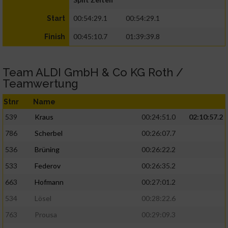
00:54:29.1
00:54:29.1
Start
00:45:10.7
01:39:39.8
Finish
Team ALDI GmbH & Co KG Roth /
Teamwertung
Stnr
Name
539
Kraus
00:24:51.0
02:10:57.2
786
Scherbel
00:26:07.7
536
Brüning
00:26:22.2
533
Federov
00:26:35.2
663
Hofmann
00:27:01.2
534
Lösel
00:28:22.6
763
Prousa
00:29:09.3