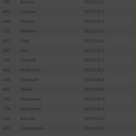
Speichern von oder Zugriff auf Informationen
582
Brunno
00:52:11.7
auf einem Endgerät
695
Langner
00:52:16.1
Verwendung reduzierter Daten zur Auswahl
660
Hipfner
00:52:39.5
von Werbeanzeigen
721
Mederer
00:52:51.3
Erstellung von Profilen für personalisierte
837
Vogl
00:52:56.2
Werbung
607
Dürr
00:53:01.5
Verwendung von Profilen zur Auswahl
792
Schmidt
00:53:25.5
personalisierter Werbung
661
Hofknecht
00:53:28.5
Erstellung von Profilen zur Personalisierung
606
Dumbach
00:53:28.8
von Inhalten
602
Riedel
00:53:33.8
Verwendung von Profilen zur Auswahl
735
Nachbauer
00:53:40.6
personalisierter Inhalte
736
Nachbauer
00:53:40.6
Messung der Werbeleistung
553
Bätzold
00:54:23.3
629
Garabandah
00:54:23.8
Messung der Performance von Inhalten