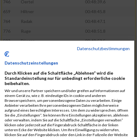
746
Oertel
00:48:39.6
659
Hiltner
00:48:45.8
764
Radak
00:48:47.1
776
Ruge
00:48:51.8
593
Dänzer
00:48:53.5
Datenschutzbestimmungen
772
Röder
00:48:57.2
802
Schrödel
00:49:37.5
Datenschutzeinstellungen
561
Berisha
00:49:41.7
Durch Klicken auf die Schaltfläche „Ablehnen“ wird die
Standardeinstellung nur für unbedingt erforderliche cookie
808
Seeberger
00:49:56.1
beibehalten.
760
Polster
00:49:56.6
Wir und unsere Partner speichern und/oder greifen auf Informationen auf
einem Gerät zu, wie z. B. eindeutige IDs in cookie und anderen
647
Heidt
00:49:57.3
Browserspeichern, um personenbezogene Daten zu verarbeiten. Einige
Anbieter verarbeiten Ihre personenbezogenen Daten möglicherweise
742
Niculaica
00:50:04.8
aufgrund eines berechtigten Interesses. Um dem zu widersprechen, öffnen
Sie die „Einstellungen“. Sie können Ihre Einstellungen akzeptieren, ablehnen
620
Feuchtenberger
00:50:08.3
oder verwalten, indem Sie auf die Schaltfläche „Einstellungen verwalten“
klicken oder jederzeit auf die Fingerabdruck-Schaltfläche in der linken
703
Lipsz
00:50:08.8
unteren Ecke der Website klicken. Um Ihre Einwilligung zu widerrufen,
klicken Sie auf den Fingerabdruck oder den Link in der Fußzeile der Website