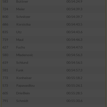
583
Büttner
00:54:24.9
724
Meier
00:54:39.3
Analyse von Zielgruppen durch Statistiken
oder Kombinationen von Daten aus
800
Schnitzer
00:54:39.7
verschiedenen Quellen
686
Korsistka
00:54:43.5
Entwicklung und Verbesserung der Angebote
835
Utz
00:54:43.6
719
Maul
00:54:46.3
Verwendung reduzierter Daten zur Auswahl
von Inhalten
627
Fuchs
00:54:47.0
IAB-Besonderheiten:
580
Mladenovic
00:54:56.3
619
Schlund
00:54:56.5
Verwendung genauer Standortdaten
581
Funk
00:54:57.3
Geräte anhand von aktiv angeforderten
773
Konheiser
00:55:18.2
Informationen identifizieren
573
Papavasiliou
00:55:26.1
Nicht-IAB-Verarbeitungszwecke:
605
Drießlein
00:55:28.5
Notwendig
791
Schmidt
00:55:30.6