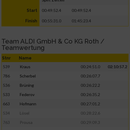
00:49:52.4
00:49:52.4
Start
00:55:31.0
01:45:23.4
Finish
Team ALDI GmbH & Co KG Roth /
Teamwertung
Stnr
Name
539
Kraus
00:24:51.0
02:10:57.2
786
Scherbel
00:26:07.7
536
Brüning
00:26:22.2
533
Federov
00:26:35.2
663
Hofmann
00:27:01.2
534
Lösel
00:28:22.6
763
Prousa
00:29:09.3