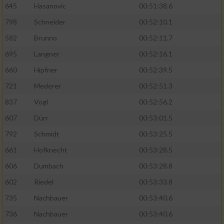
Speichern von oder Zugriff auf Informationen
645
Hasanovic
00:51:38.6
auf einem Endgerät
798
Schneider
00:52:10.1
Verwendung reduzierter Daten zur Auswahl
582
Brunno
00:52:11.7
von Werbeanzeigen
695
Langner
00:52:16.1
Erstellung von Profilen für personalisierte
660
Hipfner
00:52:39.5
Werbung
721
Mederer
00:52:51.3
Verwendung von Profilen zur Auswahl
personalisierter Werbung
837
Vogl
00:52:56.2
607
Dürr
00:53:01.5
Erstellung von Profilen zur Personalisierung
von Inhalten
792
Schmidt
00:53:25.5
661
Hofknecht
00:53:28.5
Verwendung von Profilen zur Auswahl
personalisierter Inhalte
606
Dumbach
00:53:28.8
602
Riedel
00:53:33.8
Messung der Werbeleistung
735
Nachbauer
00:53:40.6
736
Nachbauer
00:53:40.6
Messung der Performance von Inhalten