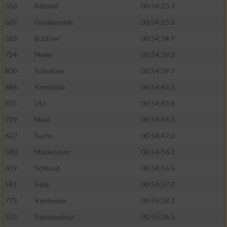
553
Bätzold
00:54:23.3
629
Garabandah
00:54:23.8
Analyse von Zielgruppen durch Statistiken
oder Kombinationen von Daten aus
583
Büttner
00:54:24.9
verschiedenen Quellen
724
Meier
00:54:39.3
Entwicklung und Verbesserung der Angebote
800
Schnitzer
00:54:39.7
686
Korsistka
00:54:43.5
Verwendung reduzierter Daten zur Auswahl
von Inhalten
835
Utz
00:54:43.6
IAB-Besonderheiten:
719
Maul
00:54:46.3
Verwendung genauer Standortdaten
627
Fuchs
00:54:47.0
580
Mladenovic
00:54:56.3
Geräte anhand von aktiv angeforderten
619
Schlund
00:54:56.5
Informationen identifizieren
581
Funk
00:54:57.3
Nicht-IAB-Verarbeitungszwecke:
773
Konheiser
00:55:18.2
Notwendig
573
Papavasiliou
00:55:26.1