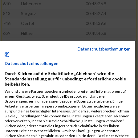
640
Haberkern
00:48:26.9
813
Sorgatz
00:48:27.4
746
Oertel
00:48:39.6
659
Hiltner
00:48:45.8
764
Radak
00:48:47.1
Datenschutzbestimmungen
776
Ruge
00:48:51.8
593
Dänzer
00:48:53.5
Datenschutzeinstellungen
772
Röder
00:48:57.2
Durch Klicken auf die Schaltfläche „Ablehnen“ wird die
Standardeinstellung nur für unbedingt erforderliche cookie
802
Schrödel
00:49:37.5
beibehalten.
Wir und unsere Partner speichern und/oder greifen auf Informationen auf
561
Berisha
00:49:41.7
einem Gerät zu, wie z. B. eindeutige IDs in cookie und anderen
Browserspeichern, um personenbezogene Daten zu verarbeiten. Einige
808
Seeberger
00:49:56.1
Anbieter verarbeiten Ihre personenbezogenen Daten möglicherweise
aufgrund eines berechtigten Interesses. Um dem zu widersprechen, öffnen
760
Polster
00:49:56.6
Sie die „Einstellungen“. Sie können Ihre Einstellungen akzeptieren, ablehnen
oder verwalten, indem Sie auf die Schaltfläche „Einstellungen verwalten“
647
Heidt
00:49:57.3
klicken oder jederzeit auf die Fingerabdruck-Schaltfläche in der linken
unteren Ecke der Website klicken. Um Ihre Einwilligung zu widerrufen,
742
Niculaica
00:50:04.8
klicken Sie auf den Fingerabdruck oder den Link in der Fußzeile der Website