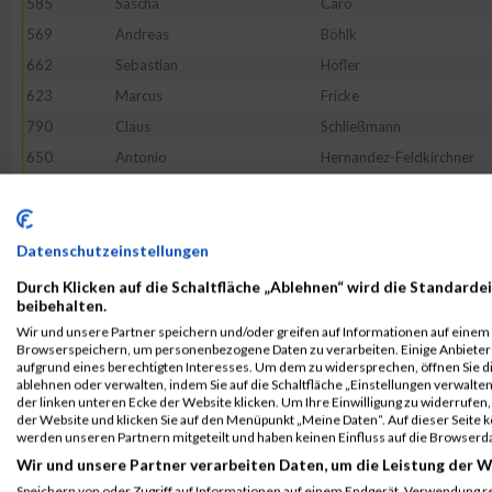
585
Sascha
Caro
569
Andreas
Böhlk
662
Sebastian
Höfler
623
Marcus
Fricke
790
Claus
Schließmann
650
Antonio
Hernandez-Feldkirchner
555
Heiko
Bauer
568
Christopher
Blömeke
571
Siegbert
Bömmel
Datenschutzeinstellungen
665
Martin
Huber
Durch Klicken auf die Schaltfläche „Ablehnen“ wird die Standardei
beibehalten.
767
Karin
Reichmann
Wir und unsere Partner speichern und/oder greifen auf Informationen auf einem G
51849
Andreas
Fleckenstein
Browserspeichern, um personenbezogene Daten zu verarbeiten. Einige Anbiete
aufgrund eines berechtigten Interesses. Um dem zu widersprechen, öffnen Sie die
771
Jan
Stade
ablehnen oder verwalten, indem Sie auf die Schaltfläche „Einstellungen verwalten“
der linken unteren Ecke der Website klicken. Um Ihre Einwilligung zu widerrufen, 
637
Markus
Gross
der Website und klicken Sie auf den Menüpunkt „Meine Daten“. Auf dieser Seite 
758
Oguzhan
Galitekin
werden unseren Partnern mitgeteilt und haben keinen Einfluss auf die Browserd
Wir und unsere Partner verarbeiten Daten, um die Leistung der W
626
Dominic
Trebes
Speichern von oder Zugriff auf Informationen auf einem Endgerät. Verwendung r