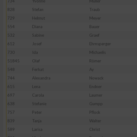
734
Yvonne
Müller
828
Stefan
Traub
Erstellung von Profilen zur Personalisierung von Inhalten
729
Helmut
Meyer
554
Diana
Bauer
Verwendung von Profilen zur Auswahl personalisierter Inhalte
532
Sabine
Graef
612
Josef
Ehrnsperger
Messung der Werbeleistung
730
Ida
Michaelis
51845
Olaf
Römer
Messung der Performance von Inhalten
548
Ferhat
Ay
744
Alexandra
Nowack
Analyse von Zielgruppen durch Statistiken oder Kombinatione
615
Lena
Endner
verschiedenen Quellen
697
Carola
Laumer
638
Stefanie
Gumpp
Entwicklung und Verbesserung der Angebote
757
Peter
Pflock
839
Tanja
Walter
Verwendung reduzierter Daten zur Auswahl von Inhalten
589
Larisa
Christ