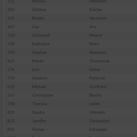
752
Nicolas
Pennetier
IAB-Besonderheiten:
683
Gökhan
Kökten
Verwendung genauer Standortdaten
651
Bianka
Herrmann
667
Lisa
Irro
Geräte anhand von aktiv angeforderten Informationen identifi
720
Christoph
Maurer
718
Katharina
Maric
Nicht-IAB-Verarbeitungszwecke:
740
Stephan
Neumann
Notwendig
825
Martin
Thometzek
576
Lion
Huber
754
Shannon
Peterson
Performance
632
Michael
Gottfried
567
Christopher
Blevins
Funktional
700
Theresa
Leidel
832
Sandra
Uhlmann
Werbung
823
Jennifer
Gerstacker
805
Florian
Schweiger