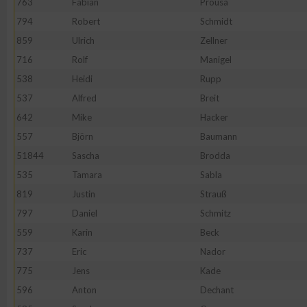
763
Fabian
Prousa
794
Robert
Schmidt
859
Ulrich
Zellner
716
Rolf
Manigel
538
Heidi
Rupp
537
Alfred
Breit
642
Mike
Hacker
557
Björn
Baumann
51844
Sascha
Brodda
535
Tamara
Sabla
819
Justin
Strauß
797
Daniel
Schmitz
559
Karin
Beck
737
Eric
Nador
775
Jens
Kade
596
Anton
Dechant