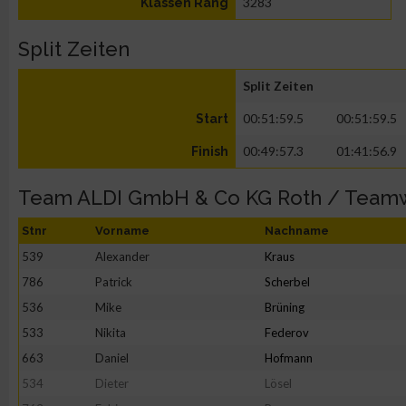
3283
Klassen Rang
Split Zeiten
Split Zeiten
00:51:59.5
00:51:59.5
Start
00:49:57.3
01:41:56.9
Finish
Team ALDI GmbH & Co KG Roth / Team
Stnr
Vorname
Nachname
539
Alexander
Kraus
786
Patrick
Scherbel
536
Mike
Brüning
533
Nikita
Federov
663
Daniel
Hofmann
534
Dieter
Lösel