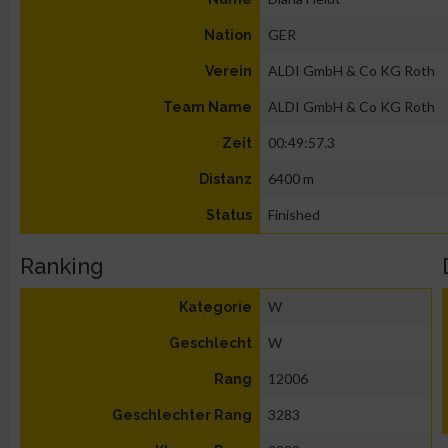
GER
Nation
ALDI GmbH & Co KG Roth
Verein
ALDI GmbH & Co KG Roth
Team Name
00:49:57.3
Zeit
6400 m
Distanz
Finished
Status
Ranking
W
Kategorie
W
Geschlecht
12006
Rang
3283
Geschlechter Rang