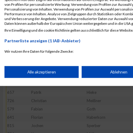
806
Sylvia
Schwendner
von Profilen für personalisierte Werbung. Verwendung von Profilen zur Auswahl p
761
Dario
Pranteda
Personalisierung von Inhalten. Verwendung von Profilen zur Auswahl personalis
Performance von Inhalten. Analyse von Zielgruppen durch Statistiken oder Komb
817
Lisa
Lerzer
und Verbesserung der Angebote. Verwendung reduzierter Daten zur Auswahl von
Daten können außerhalb der Europäischen Union weitergegeben und in die USA 
690
Peter
Kraus
Ihre Einwilligung und die cookie Richtlinie gelten ausschließlich für diese Website
696
Micha
Laukemann
Partnerliste anzeigen (1 IAB-Anbieter)
599
Marina
Dexl
741
Mahidy-Barid
Nibras
Wir nutzen Ihre Daten für folgende Zwecke:
IAB-Verarbeitungszwecke:
577
Alexander
Brehm
611
Bianca
Eder
Speichern von oder Zugriff auf Informationen auf einem Endge
Alle akzeptieren
Ablehnen
851
Lars
Wolf
587
Utku
Chousein
Verwendung reduzierter Daten zur Auswahl von Werbeanzeige
657
Patrik
Hieke
726
Christian
Meißner
Erstellung von Profilen für personalisierte Werbung
579
Fabian
Goth
641
Florian
Haberkorn
815
Jochen
Sperber
Verwendung von Profilen zur Auswahl personalisierter Werbun