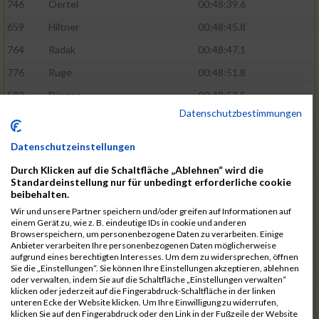
746
Oertel
00:48:39.6
659
Hiltner
00:48:45.8
764
Radak
00:48:47.1
776
Ruge
00:48:51.8
593
Dänzer
00:48:53.5
Datenschutzbestimmungen
772
Röder
00:48:57.2
802
Schrödel
00:49:37.5
Datenschutzeinstellungen
561
Berisha
00:49:41.7
Durch Klicken auf die Schaltfläche „Ablehnen“ wird die
Standardeinstellung nur für unbedingt erforderliche cookie
808
Seeberger
00:49:56.1
beibehalten.
760
Polster
00:49:56.6
Wir und unsere Partner speichern und/oder greifen auf Informationen auf
einem Gerät zu, wie z. B. eindeutige IDs in cookie und anderen
647
Heidt
00:49:57.3
Browserspeichern, um personenbezogene Daten zu verarbeiten. Einige
Anbieter verarbeiten Ihre personenbezogenen Daten möglicherweise
742
Niculaica
00:50:04.8
aufgrund eines berechtigten Interesses. Um dem zu widersprechen, öffnen
Sie die „Einstellungen“. Sie können Ihre Einstellungen akzeptieren, ablehnen
620
Feuchtenberger
00:50:08.3
oder verwalten, indem Sie auf die Schaltfläche „Einstellungen verwalten“
klicken oder jederzeit auf die Fingerabdruck-Schaltfläche in der linken
703
Lipsz
00:50:08.8
unteren Ecke der Website klicken. Um Ihre Einwilligung zu widerrufen,
klicken Sie auf den Fingerabdruck oder den Link in der Fußzeile der Website