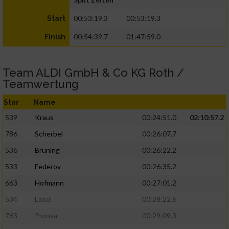
00:53:19.3
00:53:19.3
Start
00:54:39.7
01:47:59.0
Finish
Team ALDI GmbH & Co KG Roth /
Teamwertung
Stnr
Name
539
Kraus
00:24:51.0
02:10:57.2
786
Scherbel
00:26:07.7
536
Brüning
00:26:22.2
533
Federov
00:26:35.2
663
Hofmann
00:27:01.2
534
Lösel
00:28:22.6
763
Prousa
00:29:09.3