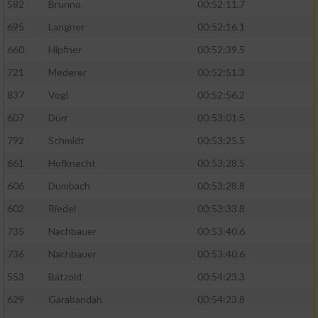
Speichern von oder Zugriff auf Informationen
582
Brunno
00:52:11.7
auf einem Endgerät
695
Langner
00:52:16.1
Verwendung reduzierter Daten zur Auswahl
660
Hipfner
00:52:39.5
von Werbeanzeigen
721
Mederer
00:52:51.3
Erstellung von Profilen für personalisierte
837
Vogl
00:52:56.2
Werbung
607
Dürr
00:53:01.5
Verwendung von Profilen zur Auswahl
792
Schmidt
00:53:25.5
personalisierter Werbung
661
Hofknecht
00:53:28.5
Erstellung von Profilen zur Personalisierung
606
Dumbach
00:53:28.8
von Inhalten
602
Riedel
00:53:33.8
Verwendung von Profilen zur Auswahl
735
Nachbauer
00:53:40.6
personalisierter Inhalte
736
Nachbauer
00:53:40.6
Messung der Werbeleistung
553
Bätzold
00:54:23.3
629
Garabandah
00:54:23.8
Messung der Performance von Inhalten