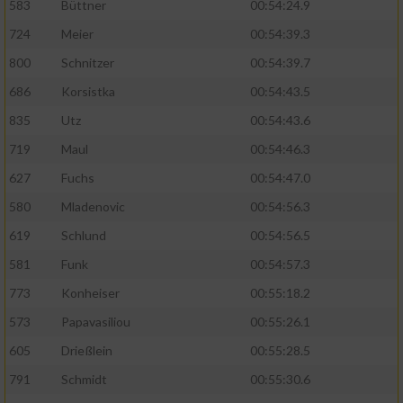
583
Büttner
00:54:24.9
724
Meier
00:54:39.3
Analyse von Zielgruppen durch Statistiken
oder Kombinationen von Daten aus
800
Schnitzer
00:54:39.7
verschiedenen Quellen
686
Korsistka
00:54:43.5
Entwicklung und Verbesserung der Angebote
835
Utz
00:54:43.6
719
Maul
00:54:46.3
Verwendung reduzierter Daten zur Auswahl
von Inhalten
627
Fuchs
00:54:47.0
IAB-Besonderheiten:
580
Mladenovic
00:54:56.3
619
Schlund
00:54:56.5
Verwendung genauer Standortdaten
581
Funk
00:54:57.3
Geräte anhand von aktiv angeforderten
773
Konheiser
00:55:18.2
Informationen identifizieren
573
Papavasiliou
00:55:26.1
Nicht-IAB-Verarbeitungszwecke:
605
Drießlein
00:55:28.5
Notwendig
791
Schmidt
00:55:30.6