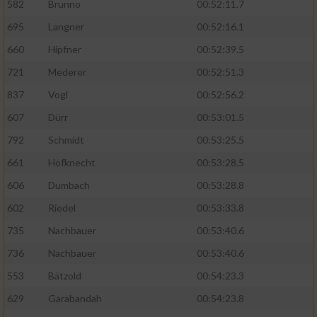
Speichern von oder Zugriff auf Informationen
582
Brunno
00:52:11.7
auf einem Endgerät
695
Langner
00:52:16.1
Verwendung reduzierter Daten zur Auswahl
660
Hipfner
00:52:39.5
von Werbeanzeigen
721
Mederer
00:52:51.3
Erstellung von Profilen für personalisierte
837
Vogl
00:52:56.2
Werbung
607
Dürr
00:53:01.5
Verwendung von Profilen zur Auswahl
792
Schmidt
00:53:25.5
personalisierter Werbung
661
Hofknecht
00:53:28.5
Erstellung von Profilen zur Personalisierung
606
Dumbach
00:53:28.8
von Inhalten
602
Riedel
00:53:33.8
Verwendung von Profilen zur Auswahl
735
Nachbauer
00:53:40.6
personalisierter Inhalte
736
Nachbauer
00:53:40.6
Messung der Werbeleistung
553
Bätzold
00:54:23.3
629
Garabandah
00:54:23.8
Messung der Performance von Inhalten