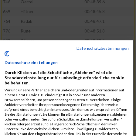
746
Oertel
00:48:39.6
659
Hiltner
00:48:45.8
764
Radak
00:48:47.1
776
Ruge
00:48:51.8
593
Dänzer
00:48:53.5
Datenschutzbestimmungen
772
Röder
00:48:57.2
802
Schrödel
00:49:37.5
Datenschutzeinstellungen
561
Berisha
00:49:41.7
Durch Klicken auf die Schaltfläche „Ablehnen“ wird die
Standardeinstellung nur für unbedingt erforderliche cookie
808
Seeberger
00:49:56.1
beibehalten.
760
Polster
00:49:56.6
Wir und unsere Partner speichern und/oder greifen auf Informationen auf
einem Gerät zu, wie z. B. eindeutige IDs in cookie und anderen
647
Heidt
00:49:57.3
Browserspeichern, um personenbezogene Daten zu verarbeiten. Einige
Anbieter verarbeiten Ihre personenbezogenen Daten möglicherweise
742
Niculaica
00:50:04.8
aufgrund eines berechtigten Interesses. Um dem zu widersprechen, öffnen
Sie die „Einstellungen“. Sie können Ihre Einstellungen akzeptieren, ablehnen
620
Feuchtenberger
00:50:08.3
oder verwalten, indem Sie auf die Schaltfläche „Einstellungen verwalten“
klicken oder jederzeit auf die Fingerabdruck-Schaltfläche in der linken
703
Lipsz
00:50:08.8
unteren Ecke der Website klicken. Um Ihre Einwilligung zu widerrufen,
klicken Sie auf den Fingerabdruck oder den Link in der Fußzeile der Website