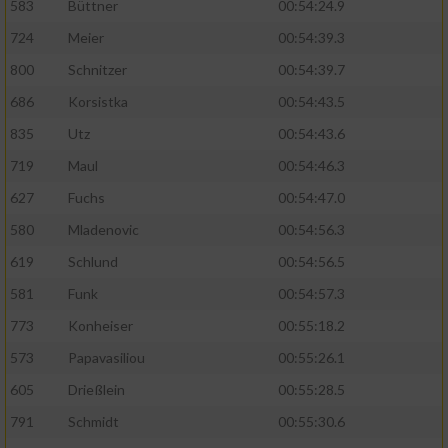
583
Büttner
00:54:24.9
724
Meier
00:54:39.3
Analyse von Zielgruppen durch Statistiken
oder Kombinationen von Daten aus
800
Schnitzer
00:54:39.7
verschiedenen Quellen
686
Korsistka
00:54:43.5
Entwicklung und Verbesserung der Angebote
835
Utz
00:54:43.6
719
Maul
00:54:46.3
Verwendung reduzierter Daten zur Auswahl
von Inhalten
627
Fuchs
00:54:47.0
IAB-Besonderheiten:
580
Mladenovic
00:54:56.3
619
Schlund
00:54:56.5
Verwendung genauer Standortdaten
581
Funk
00:54:57.3
Geräte anhand von aktiv angeforderten
773
Konheiser
00:55:18.2
Informationen identifizieren
573
Papavasiliou
00:55:26.1
Nicht-IAB-Verarbeitungszwecke:
605
Drießlein
00:55:28.5
Notwendig
791
Schmidt
00:55:30.6