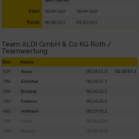
00:44:36.0
00:44:36.0
Start
00:38:15.5
01:22:51.5
Finish
Team ALDI GmbH & Co KG Roth /
Teamwertung
Stnr
Name
539
Kraus
00:24:51.0
02:10:57.2
786
Scherbel
00:26:07.7
536
Brüning
00:26:22.2
533
Federov
00:26:35.2
663
Hofmann
00:27:01.2
534
Lösel
00:28:22.6
763
Prousa
00:29:09.3