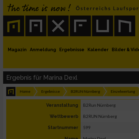
 auf Facebook
MaxFun auf Youtube
MaxFun auf Twitter
MaxFun auf Instagram
MaxFun Newsletter abonnieren
Magazin
Anmeldung
Ergebnisse
Kalender
Bilder & Vid
Ergebnis für Marina Dexl
Home
Ergebnisse
B2RUN Nürnberg
Einzelwertung
B2Run Nürnberg
Veranstaltung
B2RUN Nürnberg
Wettbewerb
599
Startnummer
Marina Dexl
Name