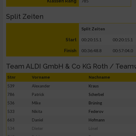
785
Klassen Rang
Split Zeiten
Split Zeiten
00:20:15.1
00:20:15.1
Start
00:36:48.8
00:57:04.0
Finish
Team ALDI GmbH & Co KG Roth / Team
Stnr
Vorname
Nachname
539
Alexander
Kraus
786
Patrick
Scherbel
536
Mike
Brüning
533
Nikita
Federov
663
Daniel
Hofmann
534
Dieter
Lösel