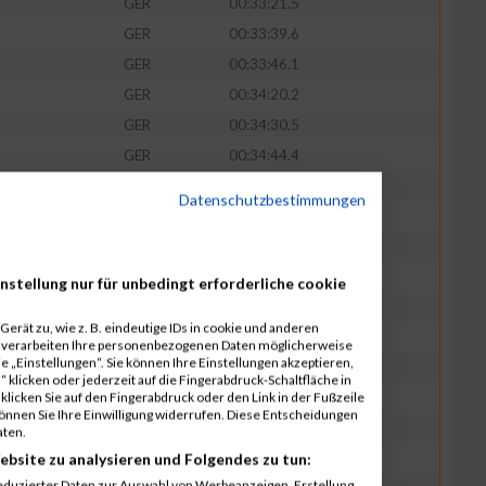
GER
00:33:21.5
GER
00:33:39.6
GER
00:33:46.1
GER
00:34:20.2
GER
00:34:30.5
GER
00:34:44.4
GER
00:34:47.5
Datenschutzbestimmungen
GER
00:34:55.0
GER
00:34:56.5
GER
00:34:59.4
nstellung nur für unbedingt erforderliche cookie
GER
00:35:08.9
erät zu, wie z. B. eindeutige IDs in cookie und anderen
GER
00:35:20.8
r verarbeiten Ihre personenbezogenen Daten möglicherweise
 „Einstellungen“. Sie können Ihre Einstellungen akzeptieren,
GER
00:35:22.5
 klicken oder jederzeit auf die Fingerabdruck-Schaltfläche in
klicken Sie auf den Fingerabdruck oder den Link in der Fußzeile
GER
00:35:30.3
können Sie Ihre Einwilligung widerrufen. Diese Entscheidungen
GER
00:35:33.0
aten.
ebsite zu analysieren und Folgendes zu tun:
GER
00:35:35.7
eduzierter Daten zur Auswahl von Werbeanzeigen. Erstellung