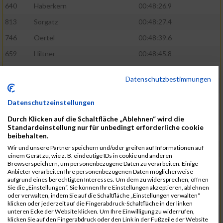
640
Haberkern
00:48:26.9
813
Sorgatz
00:48:27.4
746
Oertel
00:48:39.6
659
Hiltner
00:48:45.8
764
Radak
00:48:47.1
Datenschutzbestimmungen
776
Ruge
00:48:51.8
593
Dänzer
00:48:53.5
Datenschutzeinstellungen
772
Röder
00:48:57.2
Durch Klicken auf die Schaltfläche „Ablehnen“ wird die
Standardeinstellung nur für unbedingt erforderliche cookie
802
Schrödel
00:49:37.5
beibehalten.
Wir und unsere Partner speichern und/oder greifen auf Informationen auf
561
Berisha
00:49:41.7
einem Gerät zu, wie z. B. eindeutige IDs in cookie und anderen
Browserspeichern, um personenbezogene Daten zu verarbeiten. Einige
808
Seeberger
00:49:56.1
Anbieter verarbeiten Ihre personenbezogenen Daten möglicherweise
aufgrund eines berechtigten Interesses. Um dem zu widersprechen, öffnen
760
Polster
00:49:56.6
Sie die „Einstellungen“. Sie können Ihre Einstellungen akzeptieren, ablehnen
oder verwalten, indem Sie auf die Schaltfläche „Einstellungen verwalten“
647
Heidt
00:49:57.3
klicken oder jederzeit auf die Fingerabdruck-Schaltfläche in der linken
unteren Ecke der Website klicken. Um Ihre Einwilligung zu widerrufen,
742
Niculaica
00:50:04.8
klicken Sie auf den Fingerabdruck oder den Link in der Fußzeile der Website