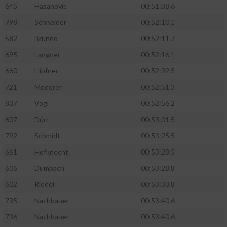
Speichern von oder Zugriff auf Informationen
645
Hasanovic
00:51:38.6
auf einem Endgerät
798
Schneider
00:52:10.1
Verwendung reduzierter Daten zur Auswahl
582
Brunno
00:52:11.7
von Werbeanzeigen
695
Langner
00:52:16.1
Erstellung von Profilen für personalisierte
660
Hipfner
00:52:39.5
Werbung
721
Mederer
00:52:51.3
Verwendung von Profilen zur Auswahl
personalisierter Werbung
837
Vogl
00:52:56.2
607
Dürr
00:53:01.5
Erstellung von Profilen zur Personalisierung
von Inhalten
792
Schmidt
00:53:25.5
661
Hofknecht
00:53:28.5
Verwendung von Profilen zur Auswahl
personalisierter Inhalte
606
Dumbach
00:53:28.8
602
Riedel
00:53:33.8
Messung der Werbeleistung
735
Nachbauer
00:53:40.6
736
Nachbauer
00:53:40.6
Messung der Performance von Inhalten