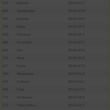
553
Bätzold
00:54:23.3
629
Garabandah
00:54:23.8
Analyse von Zielgruppen durch Statistiken
oder Kombinationen von Daten aus
583
Büttner
00:54:24.9
verschiedenen Quellen
724
Meier
00:54:39.3
Entwicklung und Verbesserung der Angebote
800
Schnitzer
00:54:39.7
686
Korsistka
00:54:43.5
Verwendung reduzierter Daten zur Auswahl
von Inhalten
835
Utz
00:54:43.6
IAB-Besonderheiten:
719
Maul
00:54:46.3
Verwendung genauer Standortdaten
627
Fuchs
00:54:47.0
580
Mladenovic
00:54:56.3
Geräte anhand von aktiv angeforderten
619
Schlund
00:54:56.5
Informationen identifizieren
581
Funk
00:54:57.3
Nicht-IAB-Verarbeitungszwecke:
773
Konheiser
00:55:18.2
Notwendig
573
Papavasiliou
00:55:26.1