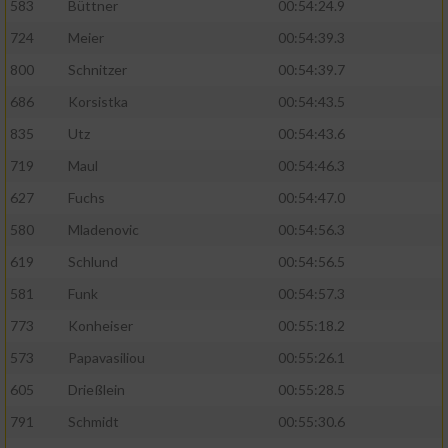
583
Büttner
00:54:24.9
724
Meier
00:54:39.3
Analyse von Zielgruppen durch Statistiken
oder Kombinationen von Daten aus
800
Schnitzer
00:54:39.7
verschiedenen Quellen
686
Korsistka
00:54:43.5
Entwicklung und Verbesserung der Angebote
835
Utz
00:54:43.6
719
Maul
00:54:46.3
Verwendung reduzierter Daten zur Auswahl
von Inhalten
627
Fuchs
00:54:47.0
IAB-Besonderheiten:
580
Mladenovic
00:54:56.3
619
Schlund
00:54:56.5
Verwendung genauer Standortdaten
581
Funk
00:54:57.3
Geräte anhand von aktiv angeforderten
773
Konheiser
00:55:18.2
Informationen identifizieren
573
Papavasiliou
00:55:26.1
Nicht-IAB-Verarbeitungszwecke:
605
Drießlein
00:55:28.5
Notwendig
791
Schmidt
00:55:30.6