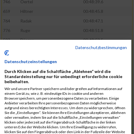
746
Oertel
00:48:39.6
659
Hiltner
00:48:45.8
764
Radak
00:48:47.1
776
Ruge
00:48:51.8
593
Dänzer
00:48:53.5
Datenschutzbestimmungen
772
Röder
00:48:57.2
802
Schrödel
00:49:37.5
Datenschutzeinstellungen
561
Berisha
00:49:41.7
Durch Klicken auf die Schaltfläche „Ablehnen“ wird die
Standardeinstellung nur für unbedingt erforderliche cookie
808
Seeberger
00:49:56.1
beibehalten.
760
Polster
00:49:56.6
Wir und unsere Partner speichern und/oder greifen auf Informationen auf
einem Gerät zu, wie z. B. eindeutige IDs in cookie und anderen
647
Heidt
00:49:57.3
Browserspeichern, um personenbezogene Daten zu verarbeiten. Einige
Anbieter verarbeiten Ihre personenbezogenen Daten möglicherweise
742
Niculaica
00:50:04.8
aufgrund eines berechtigten Interesses. Um dem zu widersprechen, öffnen
Sie die „Einstellungen“. Sie können Ihre Einstellungen akzeptieren, ablehnen
620
Feuchtenberger
00:50:08.3
oder verwalten, indem Sie auf die Schaltfläche „Einstellungen verwalten“
klicken oder jederzeit auf die Fingerabdruck-Schaltfläche in der linken
703
Lipsz
00:50:08.8
unteren Ecke der Website klicken. Um Ihre Einwilligung zu widerrufen,
klicken Sie auf den Fingerabdruck oder den Link in der Fußzeile der Website