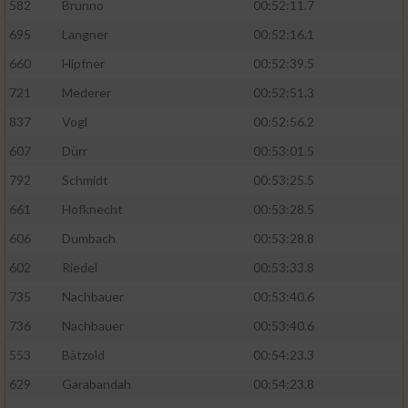
Speichern von oder Zugriff auf Informationen
582
Brunno
00:52:11.7
auf einem Endgerät
695
Langner
00:52:16.1
Verwendung reduzierter Daten zur Auswahl
660
Hipfner
00:52:39.5
von Werbeanzeigen
721
Mederer
00:52:51.3
Erstellung von Profilen für personalisierte
837
Vogl
00:52:56.2
Werbung
607
Dürr
00:53:01.5
Verwendung von Profilen zur Auswahl
792
Schmidt
00:53:25.5
personalisierter Werbung
661
Hofknecht
00:53:28.5
Erstellung von Profilen zur Personalisierung
606
Dumbach
00:53:28.8
von Inhalten
602
Riedel
00:53:33.8
Verwendung von Profilen zur Auswahl
735
Nachbauer
00:53:40.6
personalisierter Inhalte
736
Nachbauer
00:53:40.6
Messung der Werbeleistung
553
Bätzold
00:54:23.3
629
Garabandah
00:54:23.8
Messung der Performance von Inhalten