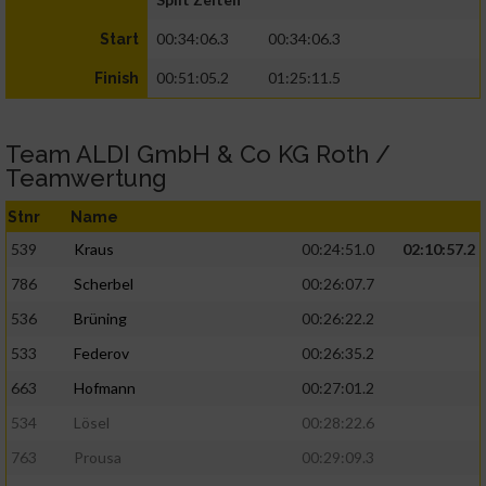
00:34:06.3
00:34:06.3
Start
00:51:05.2
01:25:11.5
Finish
Team ALDI GmbH & Co KG Roth /
Teamwertung
Stnr
Name
539
Kraus
00:24:51.0
02:10:57.2
786
Scherbel
00:26:07.7
536
Brüning
00:26:22.2
533
Federov
00:26:35.2
663
Hofmann
00:27:01.2
534
Lösel
00:28:22.6
763
Prousa
00:29:09.3