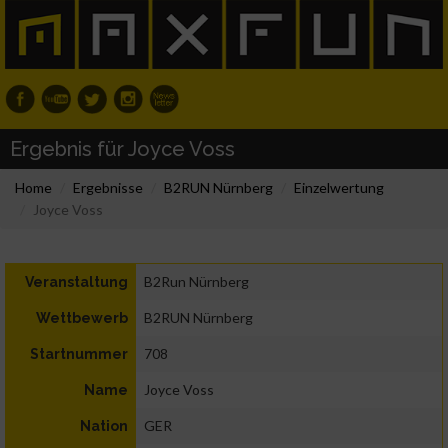
Ergebnis für Joyce Voss
Home
Ergebnisse
B2RUN Nürnberg
Einzelwertung
Joyce Voss
B2Run Nürnberg
Veranstaltung
B2RUN Nürnberg
Wettbewerb
708
Startnummer
Joyce Voss
Name
GER
Nation