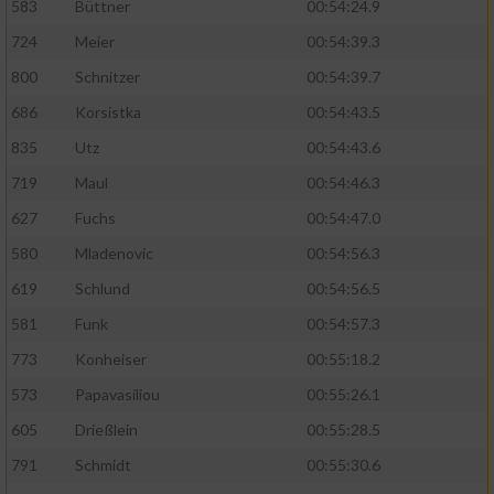
583
Büttner
00:54:24.9
724
Meier
00:54:39.3
Analyse von Zielgruppen durch Statistiken
oder Kombinationen von Daten aus
800
Schnitzer
00:54:39.7
verschiedenen Quellen
686
Korsistka
00:54:43.5
Entwicklung und Verbesserung der Angebote
835
Utz
00:54:43.6
719
Maul
00:54:46.3
Verwendung reduzierter Daten zur Auswahl
von Inhalten
627
Fuchs
00:54:47.0
IAB-Besonderheiten:
580
Mladenovic
00:54:56.3
619
Schlund
00:54:56.5
Verwendung genauer Standortdaten
581
Funk
00:54:57.3
Geräte anhand von aktiv angeforderten
773
Konheiser
00:55:18.2
Informationen identifizieren
573
Papavasiliou
00:55:26.1
Nicht-IAB-Verarbeitungszwecke:
605
Drießlein
00:55:28.5
Notwendig
791
Schmidt
00:55:30.6