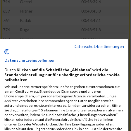
746
Oertel
00:48:39.6
659
Hiltner
00:48:45.8
764
Radak
00:48:47.1
776
Ruge
00:48:51.8
593
Dänzer
00:48:53.5
Datenschutzbestimmungen
772
Röder
00:48:57.2
802
Schrödel
00:49:37.5
Datenschutzeinstellungen
561
Berisha
00:49:41.7
Durch Klicken auf die Schaltfläche „Ablehnen“ wird die
Standardeinstellung nur für unbedingt erforderliche cookie
808
Seeberger
00:49:56.1
beibehalten.
760
Polster
00:49:56.6
Wir und unsere Partner speichern und/oder greifen auf Informationen auf
einem Gerät zu, wie z. B. eindeutige IDs in cookie und anderen
647
Heidt
00:49:57.3
Browserspeichern, um personenbezogene Daten zu verarbeiten. Einige
Anbieter verarbeiten Ihre personenbezogenen Daten möglicherweise
742
Niculaica
00:50:04.8
aufgrund eines berechtigten Interesses. Um dem zu widersprechen, öffnen
Sie die „Einstellungen“. Sie können Ihre Einstellungen akzeptieren, ablehnen
620
Feuchtenberger
00:50:08.3
oder verwalten, indem Sie auf die Schaltfläche „Einstellungen verwalten“
klicken oder jederzeit auf die Fingerabdruck-Schaltfläche in der linken
703
Lipsz
00:50:08.8
unteren Ecke der Website klicken. Um Ihre Einwilligung zu widerrufen,
klicken Sie auf den Fingerabdruck oder den Link in der Fußzeile der Website