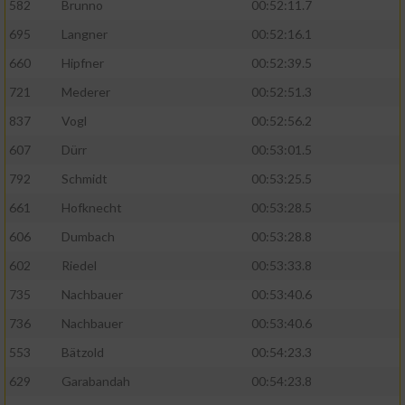
Speichern von oder Zugriff auf Informationen
582
Brunno
00:52:11.7
auf einem Endgerät
695
Langner
00:52:16.1
Verwendung reduzierter Daten zur Auswahl
660
Hipfner
00:52:39.5
von Werbeanzeigen
721
Mederer
00:52:51.3
Erstellung von Profilen für personalisierte
837
Vogl
00:52:56.2
Werbung
607
Dürr
00:53:01.5
Verwendung von Profilen zur Auswahl
792
Schmidt
00:53:25.5
personalisierter Werbung
661
Hofknecht
00:53:28.5
Erstellung von Profilen zur Personalisierung
606
Dumbach
00:53:28.8
von Inhalten
602
Riedel
00:53:33.8
Verwendung von Profilen zur Auswahl
735
Nachbauer
00:53:40.6
personalisierter Inhalte
736
Nachbauer
00:53:40.6
Messung der Werbeleistung
553
Bätzold
00:54:23.3
629
Garabandah
00:54:23.8
Messung der Performance von Inhalten