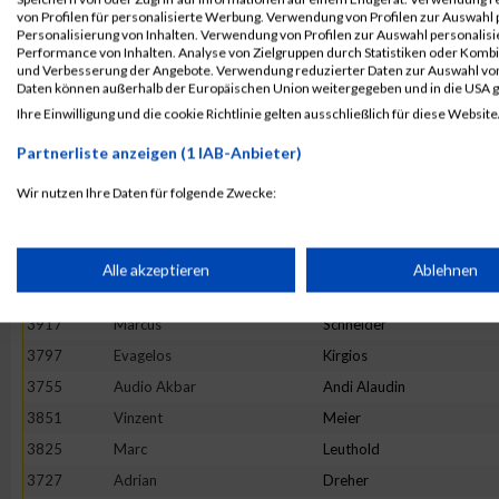
3975
Patrick
Zimpfer
von Profilen für personalisierte Werbung. Verwendung von Profilen zur Auswahl p
Personalisierung von Inhalten. Verwendung von Profilen zur Auswahl personalis
3671
Martin
Wabschke
Performance von Inhalten. Analyse von Zielgruppen durch Statistiken oder Komb
und Verbesserung der Angebote. Verwendung reduzierter Daten zur Auswahl von
3747
Nicolas
Gassauer
Daten können außerhalb der Europäischen Union weitergegeben und in die USA 
3830
Dominic
Lochmann
Ihre Einwilligung und die cookie Richtlinie gelten ausschließlich für diese Website
3803
Nikolas
Kolacek
Partnerliste anzeigen (1 IAB-Anbieter)
3783
Tobias
Jaeckle
Wir nutzen Ihre Daten für folgende Zwecke:
3845
Alexander
Mayer
IAB-Verarbeitungszwecke:
3775
Marcel
Holzner
3778
Marcin
Humpa
Speichern von oder Zugriff auf Informationen auf einem Endge
Alle akzeptieren
Ablehnen
3768
Katja
Roessler
3917
Marcus
Schneider
Verwendung reduzierter Daten zur Auswahl von Werbeanzeige
3797
Evagelos
Kirgios
3755
Audio Akbar
Andi Alaudin
Erstellung von Profilen für personalisierte Werbung
3851
Vinzent
Meier
3825
Marc
Leuthold
Verwendung von Profilen zur Auswahl personalisierter Werbun
3727
Adrian
Dreher