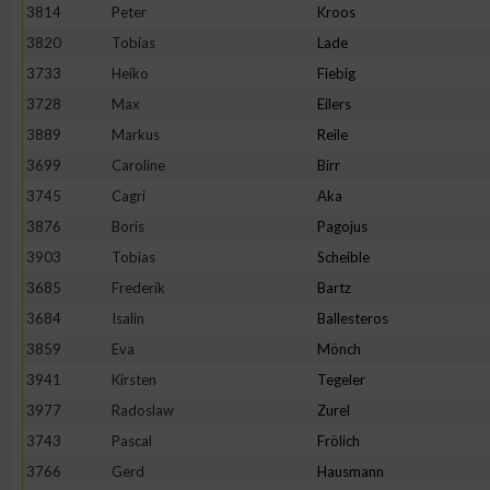
IAB-Besonderheiten:
3814
Peter
Kroos
3820
Tobias
Lade
Verwendung genauer Standortdaten
3733
Heiko
Fiebig
3728
Max
Eilers
Geräte anhand von aktiv angeforderten Informationen identifi
3889
Markus
Reile
3699
Caroline
Birr
Nicht-IAB-Verarbeitungszwecke:
3745
Cagri
Aka
Notwendig
3876
Boris
Pagojus
3903
Tobias
Scheible
Performance
3685
Frederik
Bartz
3684
Isalin
Ballesteros
Funktional
3859
Eva
Mönch
3941
Kirsten
Tegeler
3977
Radoslaw
Zurel
Werbung
3743
Pascal
Frölich
3766
Gerd
Hausmann