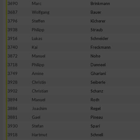
3690
Marc
Brinkmann
Erstellung von Profilen zur Personalisierung von Inhalten
3687
Wolfgang
Bauer
3796
Steffen
Kicherer
3938
Philipp
Straub
Verwendung von Profilen zur Auswahl personalisierter Inhalte
3916
Lukas
Schneider
3740
Kai
Freckmann
Messung der Werbeleistung
3872
Manuel
Nohe
3718
Philipp
Danneel
Messung der Performance von Inhalten
3749
Amine
Ghariani
3928
Christin
Seiberle
Analyse von Zielgruppen durch Statistiken oder Kombinatione
3902
Christian
Schanz
verschiedenen Quellen
3894
Manuel
Roth
3886
Joachim
Regel
Entwicklung und Verbesserung der Angebote
3881
Gael
Pineau
3930
Stefan
Spari
Verwendung reduzierter Daten zur Auswahl von Inhalten
3918
Hartmut
Schnell