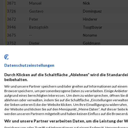
3871
Manuel
Nick
3726
Gustavo
Dominguez
3672
Peter
Hinderer
3946
Battogtokh
Tsogtbayar
3675
--
Noname
3752
Dieter
Goldmann
3683
Dieter
Bader
3823
Florian
Leibfried
Datenschutzeinstellungen
3954
Jan
Wagner
Durch Klicken auf die Schaltfläche „Ablehnen“ wird die Standardei
3789
Lukas
Angerer
beibehalten.
3855
Philipp
Metzler
Wir und unsere Partner speichern und/oder greifen auf Informationen auf einem G
Browserspeichern, um personenbezogene Daten zu verarbeiten. Einige Anbiete
3895
Michael
Rothmund
aufgrund eines berechtigten Interesses. Um dem zu widersprechen, öffnen Sie die
3735
Carsten
Flesch
ablehnen oder verwalten, indem Sie auf die Schaltfläche „Einstellungen verwalten“
der linken unteren Ecke der Website klicken. Um Ihre Einwilligung zu widerrufen, 
3949
Jörg
Volland
der Website und klicken Sie auf den Menüpunkt „Meine Daten“. Auf dieser Seite 
werden unseren Partnern mitgeteilt und haben keinen Einfluss auf die Browserd
3842
Philipp
Martin
Wir und unsere Partner verarbeiten Daten, um die Leistung der W
3812
Steffen
Krieg
Speichern von oder Zugriff auf Informationen auf einem Endgerät. Verwendung r