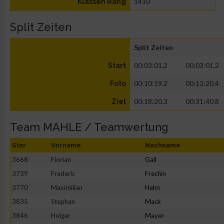
1410
Klassen Rang
Split Zeiten
Split Zeiten
00:03:01.2
00:03:01.2
Start
00:10:19.2
00:13:20.4
Foto
00:18:20.3
00:31:40.8
Ziel
Team MAHLE / Teamwertung
Stnr
Vorname
Nachname
3668
Florian
Gall
3739
Frederic
Frechin
3770
Maximilian
Helm
3835
Stephan
Mack
3846
Holger
Mayer