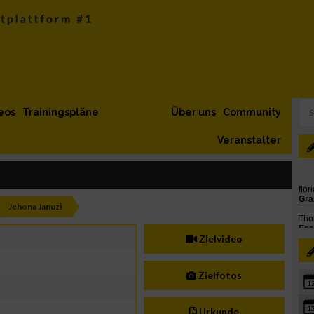
eos
Trainingspläne
Über uns
Community
Veranstalter
Jehona Januzi
Zielvideo
Zielfotos
1
1
Urkunde