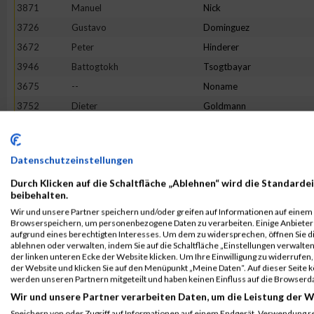
3871
Manuel
Nick
3726
Gustavo
Dominguez
3672
Peter
Hinderer
3946
Battogtokh
Tsogtbayar
3675
--
Noname
3752
Dieter
Goldmann
3683
Dieter
Bader
3823
Florian
Leibfried
Datenschutzeinstellungen
3954
Jan
Wagner
Durch Klicken auf die Schaltfläche „Ablehnen“ wird die Standardei
3789
Lukas
Angerer
beibehalten.
3855
Philipp
Metzler
Wir und unsere Partner speichern und/oder greifen auf Informationen auf einem G
Browserspeichern, um personenbezogene Daten zu verarbeiten. Einige Anbiete
3895
Michael
Rothmund
aufgrund eines berechtigten Interesses. Um dem zu widersprechen, öffnen Sie die
3735
Carsten
Flesch
ablehnen oder verwalten, indem Sie auf die Schaltfläche „Einstellungen verwalten“
der linken unteren Ecke der Website klicken. Um Ihre Einwilligung zu widerrufen, 
3949
Jörg
Volland
der Website und klicken Sie auf den Menüpunkt „Meine Daten“. Auf dieser Seite 
werden unseren Partnern mitgeteilt und haben keinen Einfluss auf die Browserd
3842
Philipp
Martin
Wir und unsere Partner verarbeiten Daten, um die Leistung der W
3812
Steffen
Krieg
Speichern von oder Zugriff auf Informationen auf einem Endgerät. Verwendung r