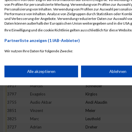
3975
Patrick
Zimpfer
von Profilen für personalisierte Werbung. Verwendung von Profilen zur Auswahl p
Personalisierung von Inhalten. Verwendung von Profilen zur Auswahl personalis
3671
Martin
Wabschke
Performance von Inhalten. Analyse von Zielgruppen durch Statistiken oder Komb
und Verbesserung der Angebote. Verwendung reduzierter Daten zur Auswahl von
3747
Nicolas
Gassauer
Daten können außerhalb der Europäischen Union weitergegeben und in die USA 
3830
Dominic
Lochmann
Ihre Einwilligung und die cookie Richtlinie gelten ausschließlich für diese Website
3803
Nikolas
Kolacek
Partnerliste anzeigen (1 IAB-Anbieter)
3783
Tobias
Jaeckle
Wir nutzen Ihre Daten für folgende Zwecke:
3845
Alexander
Mayer
IAB-Verarbeitungszwecke:
3775
Marcel
Holzner
3778
Marcin
Humpa
Speichern von oder Zugriff auf Informationen auf einem Endge
Alle akzeptieren
Ablehnen
3768
Katja
Roessler
3917
Marcus
Schneider
Verwendung reduzierter Daten zur Auswahl von Werbeanzeige
3797
Evagelos
Kirgios
3755
Audio Akbar
Andi Alaudin
Erstellung von Profilen für personalisierte Werbung
3851
Vinzent
Meier
3825
Marc
Leuthold
Verwendung von Profilen zur Auswahl personalisierter Werbun
3727
Adrian
Dreher