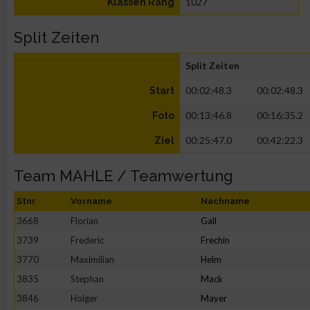
1027
Klassen Rang
Split Zeiten
Split Zeiten
00:02:48.3
00:02:48.3
Start
00:13:46.8
00:16:35.2
Foto
00:25:47.0
00:42:22.3
Ziel
Team MAHLE / Teamwertung
Stnr
Vorname
Nachname
3668
Florian
Gall
3739
Frederic
Frechin
3770
Maximilian
Helm
3835
Stephan
Mack
3846
Holger
Mayer