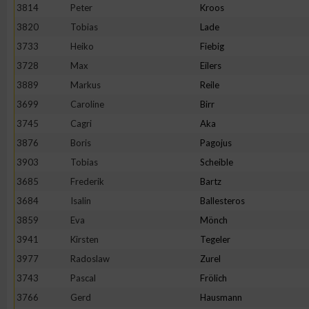
IAB-Besonderheiten:
3814
Peter
Kroos
3820
Tobias
Lade
Verwendung genauer Standortdaten
3733
Heiko
Fiebig
3728
Max
Eilers
Geräte anhand von aktiv angeforderten Informationen identifi
3889
Markus
Reile
3699
Caroline
Birr
Nicht-IAB-Verarbeitungszwecke:
3745
Cagri
Aka
Notwendig
3876
Boris
Pagojus
3903
Tobias
Scheible
Performance
3685
Frederik
Bartz
3684
Isalin
Ballesteros
Funktional
3859
Eva
Mönch
3941
Kirsten
Tegeler
3977
Radoslaw
Zurel
Werbung
3743
Pascal
Frölich
3766
Gerd
Hausmann