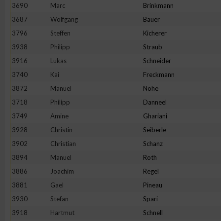
3690
Marc
Brinkmann
Erstellung von Profilen zur Personalisierung von Inhalten
3687
Wolfgang
Bauer
3796
Steffen
Kicherer
3938
Philipp
Straub
Verwendung von Profilen zur Auswahl personalisierter Inhalte
3916
Lukas
Schneider
3740
Kai
Freckmann
Messung der Werbeleistung
3872
Manuel
Nohe
3718
Philipp
Danneel
Messung der Performance von Inhalten
3749
Amine
Ghariani
3928
Christin
Seiberle
Analyse von Zielgruppen durch Statistiken oder Kombinatione
3902
Christian
Schanz
verschiedenen Quellen
3894
Manuel
Roth
3886
Joachim
Regel
Entwicklung und Verbesserung der Angebote
3881
Gael
Pineau
3930
Stefan
Spari
Verwendung reduzierter Daten zur Auswahl von Inhalten
3918
Hartmut
Schnell