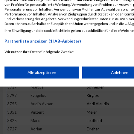
3975
Patrick
Zimpfer
von Profilen für personalisierte Werbung. Verwendung von Profilen zur Auswahl p
Personalisierung von Inhalten. Verwendung von Profilen zur Auswahl personalis
3671
Martin
Wabschke
Performance von Inhalten. Analyse von Zielgruppen durch Statistiken oder Komb
und Verbesserung der Angebote. Verwendung reduzierter Daten zur Auswahl von
3747
Nicolas
Gassauer
Daten können außerhalb der Europäischen Union weitergegeben und in die USA 
3830
Dominic
Lochmann
Ihre Einwilligung und die cookie Richtlinie gelten ausschließlich für diese Website
3803
Nikolas
Kolacek
Partnerliste anzeigen (1 IAB-Anbieter)
3783
Tobias
Jaeckle
Wir nutzen Ihre Daten für folgende Zwecke:
3845
Alexander
Mayer
IAB-Verarbeitungszwecke:
3775
Marcel
Holzner
3778
Marcin
Humpa
Speichern von oder Zugriff auf Informationen auf einem Endge
Alle akzeptieren
Ablehnen
3768
Katja
Roessler
3917
Marcus
Schneider
Verwendung reduzierter Daten zur Auswahl von Werbeanzeige
3797
Evagelos
Kirgios
3755
Audio Akbar
Andi Alaudin
Erstellung von Profilen für personalisierte Werbung
3851
Vinzent
Meier
3825
Marc
Leuthold
Verwendung von Profilen zur Auswahl personalisierter Werbun
3727
Adrian
Dreher