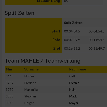
65
Klassen Rang
Split Zeiten
Split Zeiten
00:04:54.5
00:04:54.5
Start
00:09:59.9
00:14:54.4
Foto
00:16:55.2
00:31:49.7
Ziel
Team MAHLE / Teamwertung
Stnr
Vorname
Nachname
3668
Florian
Gall
3739
Frederic
Frechin
3770
Maximilian
Helm
3835
Stephan
Mack
3846
Holger
Mayer