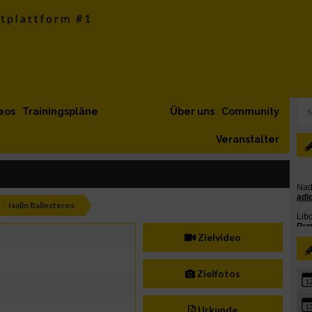
eos
Trainingspläne
Über uns
Community
Veranstalter
Isalin Ballesteros
Zielvideo
Zielfotos
1
1
Urkunde