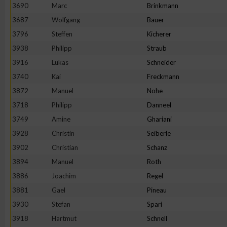
3690
Marc
Brinkmann
Erstellung von Profilen zur Personalisierung von Inhalten
3687
Wolfgang
Bauer
3796
Steffen
Kicherer
3938
Philipp
Straub
Verwendung von Profilen zur Auswahl personalisierter Inhalte
3916
Lukas
Schneider
3740
Kai
Freckmann
Messung der Werbeleistung
3872
Manuel
Nohe
3718
Philipp
Danneel
Messung der Performance von Inhalten
3749
Amine
Ghariani
3928
Christin
Seiberle
Analyse von Zielgruppen durch Statistiken oder Kombinatione
3902
Christian
Schanz
verschiedenen Quellen
3894
Manuel
Roth
3886
Joachim
Regel
Entwicklung und Verbesserung der Angebote
3881
Gael
Pineau
3930
Stefan
Spari
Verwendung reduzierter Daten zur Auswahl von Inhalten
3918
Hartmut
Schnell