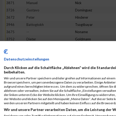
3871
Manuel
Nick
3726
Gustavo
Dominguez
3672
Peter
Hinderer
3946
Battogtokh
Tsogtbayar
3675
--
Noname
3752
Dieter
Goldmann
3683
Dieter
Bader
3823
Florian
Leibfried
Datenschutzeinstellungen
3954
Jan
Wagner
Durch Klicken auf die Schaltfläche „Ablehnen“ wird die Standardei
3789
Lukas
Angerer
beibehalten.
3855
Philipp
Metzler
Wir und unsere Partner speichern und/oder greifen auf Informationen auf einem G
Browserspeichern, um personenbezogene Daten zu verarbeiten. Einige Anbiete
3895
Michael
Rothmund
aufgrund eines berechtigten Interesses. Um dem zu widersprechen, öffnen Sie die
3735
Carsten
Flesch
ablehnen oder verwalten, indem Sie auf die Schaltfläche „Einstellungen verwalten“
der linken unteren Ecke der Website klicken. Um Ihre Einwilligung zu widerrufen, 
3949
Jörg
Volland
der Website und klicken Sie auf den Menüpunkt „Meine Daten“. Auf dieser Seite 
werden unseren Partnern mitgeteilt und haben keinen Einfluss auf die Browserd
3842
Philipp
Martin
Wir und unsere Partner verarbeiten Daten, um die Leistung der W
3812
Steffen
Krieg
Speichern von oder Zugriff auf Informationen auf einem Endgerät. Verwendung r