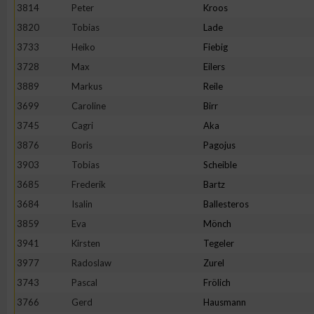
IAB-Besonderheiten:
3814
Peter
Kroos
3820
Tobias
Lade
Verwendung genauer Standortdaten
3733
Heiko
Fiebig
3728
Max
Eilers
Geräte anhand von aktiv angeforderten Informationen identifi
3889
Markus
Reile
3699
Caroline
Birr
Nicht-IAB-Verarbeitungszwecke:
3745
Cagri
Aka
Notwendig
3876
Boris
Pagojus
3903
Tobias
Scheible
Performance
3685
Frederik
Bartz
3684
Isalin
Ballesteros
Funktional
3859
Eva
Mönch
3941
Kirsten
Tegeler
3977
Radoslaw
Zurel
Werbung
3743
Pascal
Frölich
3766
Gerd
Hausmann