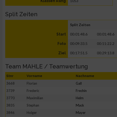
1053
Klassen Rang
Split Zeiten
Split Zeiten
00:01:48.6
00:01:48.6
Start
00:09:33.5
00:11:22.2
Foto
00:17:51.5
00:29:13.8
Ziel
Team MAHLE / Teamwertung
Stnr
Vorname
Nachname
3668
Florian
Gall
3739
Frederic
Frechin
3770
Maximilian
Helm
3835
Stephan
Mack
3846
Holger
Mayer