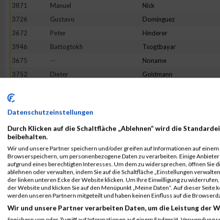
3871
Manuel
Nick
3726
Gustavo
Dominguez
3672
Peter
Hinderer
3946
Battogtokh
Tsogtbayar
3675
--
Noname
3752
Dieter
Goldmann
3683
Dieter
Bader
3823
Florian
Leibfried
Datenschutzeinstellungen
3954
Jan
Wagner
Durch Klicken auf die Schaltfläche „Ablehnen“ wird die Standardei
3789
Lukas
Angerer
beibehalten.
3855
Philipp
Metzler
Wir und unsere Partner speichern und/oder greifen auf Informationen auf einem G
Browserspeichern, um personenbezogene Daten zu verarbeiten. Einige Anbiete
3895
Michael
Rothmund
aufgrund eines berechtigten Interesses. Um dem zu widersprechen, öffnen Sie die
3735
Carsten
Flesch
ablehnen oder verwalten, indem Sie auf die Schaltfläche „Einstellungen verwalten“
der linken unteren Ecke der Website klicken. Um Ihre Einwilligung zu widerrufen, 
3949
Jörg
Volland
der Website und klicken Sie auf den Menüpunkt „Meine Daten“. Auf dieser Seite 
werden unseren Partnern mitgeteilt und haben keinen Einfluss auf die Browserd
3842
Philipp
Martin
Wir und unsere Partner verarbeiten Daten, um die Leistung der W
3812
Steffen
Krieg
Speichern von oder Zugriff auf Informationen auf einem Endgerät. Verwendung r