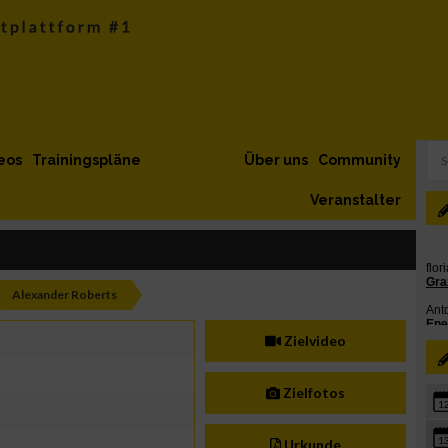
eos
Trainingspläne
Über uns
Community
Veranstalter
Alexander Roberts
Zielvideo
Zielfotos
1
1
Urkunde