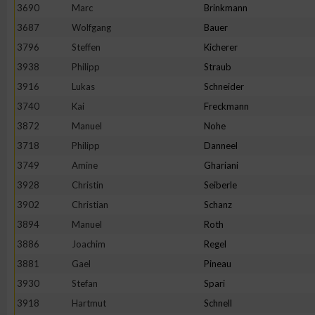
3690
Marc
Brinkmann
Erstellung von Profilen zur Personalisierung von Inhalten
3687
Wolfgang
Bauer
3796
Steffen
Kicherer
3938
Philipp
Straub
Verwendung von Profilen zur Auswahl personalisierter Inhalte
3916
Lukas
Schneider
3740
Kai
Freckmann
Messung der Werbeleistung
3872
Manuel
Nohe
3718
Philipp
Danneel
Messung der Performance von Inhalten
3749
Amine
Ghariani
3928
Christin
Seiberle
Analyse von Zielgruppen durch Statistiken oder Kombinatione
3902
Christian
Schanz
verschiedenen Quellen
3894
Manuel
Roth
3886
Joachim
Regel
Entwicklung und Verbesserung der Angebote
3881
Gael
Pineau
3930
Stefan
Spari
Verwendung reduzierter Daten zur Auswahl von Inhalten
3918
Hartmut
Schnell