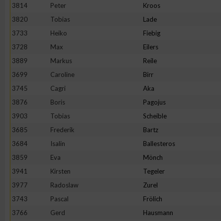
IAB-Besonderheiten:
3814
Peter
Kroos
3820
Tobias
Lade
Verwendung genauer Standortdaten
3733
Heiko
Fiebig
3728
Max
Eilers
Geräte anhand von aktiv angeforderten Informationen identifi
3889
Markus
Reile
3699
Caroline
Birr
Nicht-IAB-Verarbeitungszwecke:
3745
Cagri
Aka
Notwendig
3876
Boris
Pagojus
3903
Tobias
Scheible
Performance
3685
Frederik
Bartz
3684
Isalin
Ballesteros
Funktional
3859
Eva
Mönch
3941
Kirsten
Tegeler
3977
Radoslaw
Zurel
Werbung
3743
Pascal
Frölich
3766
Gerd
Hausmann