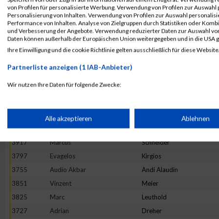
3975
Patrick
Zimpfer
von Profilen für personalisierte Werbung. Verwendung von Profilen zur Auswahl p
Personalisierung von Inhalten. Verwendung von Profilen zur Auswahl personalis
3671
Martin
Wabschke
Performance von Inhalten. Analyse von Zielgruppen durch Statistiken oder Komb
und Verbesserung der Angebote. Verwendung reduzierter Daten zur Auswahl von
3747
Nicolas
Gassauer
Daten können außerhalb der Europäischen Union weitergegeben und in die USA 
3830
Dominic
Lochmann
Ihre Einwilligung und die cookie Richtlinie gelten ausschließlich für diese Website
3803
Nikolas
Kolacek
Partnerliste anzeigen (1 IAB-Anbieter)
3783
Tobias
Jaeckle
Wir nutzen Ihre Daten für folgende Zwecke:
3845
Alexander
Mayer
IAB-Verarbeitungszwecke:
3775
Marcel
Holzner
3778
Marcin
Humpa
Speichern von oder Zugriff auf Informationen auf einem Endge
Alle akzeptieren
Ablehnen
3768
Katja
Roessler
3917
Marcus
Schneider
Verwendung reduzierter Daten zur Auswahl von Werbeanzeige
3797
Evagelos
Kirgios
3755
Audio Akbar
Andi Alaudin
Erstellung von Profilen für personalisierte Werbung
3851
Vinzent
Meier
3825
Marc
Leuthold
Verwendung von Profilen zur Auswahl personalisierter Werbun
3727
Adrian
Dreher