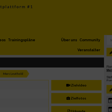
eos
Trainingspläne
Über uns
Community
Veranstalter
Marc Leuthold
Zielvideo
Zielfotos
1
1
Urkunde