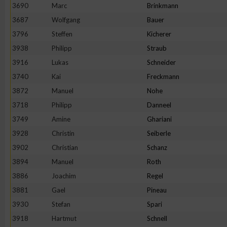
3690
Marc
Brinkmann
Erstellung von Profilen zur Personalisierung von Inhalten
3687
Wolfgang
Bauer
3796
Steffen
Kicherer
3938
Philipp
Straub
Verwendung von Profilen zur Auswahl personalisierter Inhalte
3916
Lukas
Schneider
3740
Kai
Freckmann
Messung der Werbeleistung
3872
Manuel
Nohe
3718
Philipp
Danneel
Messung der Performance von Inhalten
3749
Amine
Ghariani
3928
Christin
Seiberle
Analyse von Zielgruppen durch Statistiken oder Kombinatione
3902
Christian
Schanz
verschiedenen Quellen
3894
Manuel
Roth
3886
Joachim
Regel
Entwicklung und Verbesserung der Angebote
3881
Gael
Pineau
3930
Stefan
Spari
Verwendung reduzierter Daten zur Auswahl von Inhalten
3918
Hartmut
Schnell