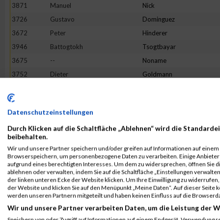
3871
Manuel
Nick
3726
Gustavo
Dominguez
3672
Peter
Hinderer
3946
Battogtokh
Tsogtbayar
3675
--
Noname
3752
Dieter
Goldmann
3683
Dieter
Bader
3823
Florian
Leibfried
Datenschutzeinstellungen
3954
Jan
Wagner
Durch Klicken auf die Schaltfläche „Ablehnen“ wird die Standardei
3789
Lukas
Angerer
beibehalten.
3855
Philipp
Metzler
Wir und unsere Partner speichern und/oder greifen auf Informationen auf einem G
Browserspeichern, um personenbezogene Daten zu verarbeiten. Einige Anbiete
3895
Michael
Rothmund
aufgrund eines berechtigten Interesses. Um dem zu widersprechen, öffnen Sie die
3735
Carsten
Flesch
ablehnen oder verwalten, indem Sie auf die Schaltfläche „Einstellungen verwalten“
der linken unteren Ecke der Website klicken. Um Ihre Einwilligung zu widerrufen, 
3949
Jörg
Volland
der Website und klicken Sie auf den Menüpunkt „Meine Daten“. Auf dieser Seite 
werden unseren Partnern mitgeteilt und haben keinen Einfluss auf die Browserd
3842
Philipp
Martin
Wir und unsere Partner verarbeiten Daten, um die Leistung der W
3812
Steffen
Krieg
Speichern von oder Zugriff auf Informationen auf einem Endgerät. Verwendung r