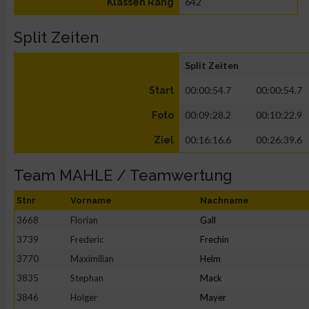
642
Klassen Rang
Split Zeiten
Split Zeiten
00:00:54.7
00:00:54.7
Start
00:09:28.2
00:10:22.9
Foto
00:16:16.6
00:26:39.6
Ziel
Team MAHLE / Teamwertung
Stnr
Vorname
Nachname
3668
Florian
Gall
3739
Frederic
Frechin
3770
Maximilian
Helm
3835
Stephan
Mack
3846
Holger
Mayer