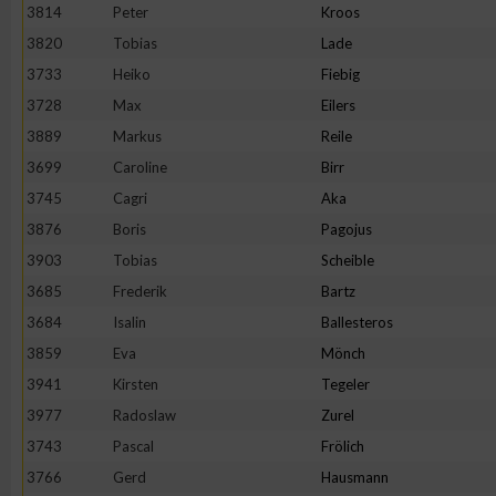
IAB-Besonderheiten:
3814
Peter
Kroos
3820
Tobias
Lade
Verwendung genauer Standortdaten
3733
Heiko
Fiebig
3728
Max
Eilers
Geräte anhand von aktiv angeforderten Informationen identifi
3889
Markus
Reile
3699
Caroline
Birr
Nicht-IAB-Verarbeitungszwecke:
3745
Cagri
Aka
Notwendig
3876
Boris
Pagojus
3903
Tobias
Scheible
Performance
3685
Frederik
Bartz
3684
Isalin
Ballesteros
Funktional
3859
Eva
Mönch
3941
Kirsten
Tegeler
3977
Radoslaw
Zurel
Werbung
3743
Pascal
Frölich
3766
Gerd
Hausmann