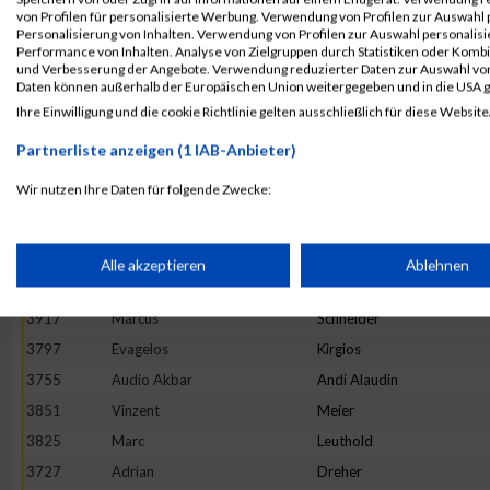
3975
Patrick
Zimpfer
von Profilen für personalisierte Werbung. Verwendung von Profilen zur Auswahl p
Personalisierung von Inhalten. Verwendung von Profilen zur Auswahl personalis
3671
Martin
Wabschke
Performance von Inhalten. Analyse von Zielgruppen durch Statistiken oder Komb
und Verbesserung der Angebote. Verwendung reduzierter Daten zur Auswahl von
3747
Nicolas
Gassauer
Daten können außerhalb der Europäischen Union weitergegeben und in die USA 
3830
Dominic
Lochmann
Ihre Einwilligung und die cookie Richtlinie gelten ausschließlich für diese Website
3803
Nikolas
Kolacek
Partnerliste anzeigen (1 IAB-Anbieter)
3783
Tobias
Jaeckle
Wir nutzen Ihre Daten für folgende Zwecke:
3845
Alexander
Mayer
IAB-Verarbeitungszwecke:
3775
Marcel
Holzner
3778
Marcin
Humpa
Speichern von oder Zugriff auf Informationen auf einem Endge
Alle akzeptieren
Ablehnen
3768
Katja
Roessler
3917
Marcus
Schneider
Verwendung reduzierter Daten zur Auswahl von Werbeanzeige
3797
Evagelos
Kirgios
3755
Audio Akbar
Andi Alaudin
Erstellung von Profilen für personalisierte Werbung
3851
Vinzent
Meier
3825
Marc
Leuthold
Verwendung von Profilen zur Auswahl personalisierter Werbun
3727
Adrian
Dreher