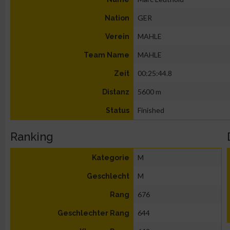
GER
Nation
MAHLE
Verein
MAHLE
Team Name
00:25:44.8
Zeit
5600 m
Distanz
Finished
Status
Ranking
M
Kategorie
M
Geschlecht
676
Rang
644
Geschlechter Rang