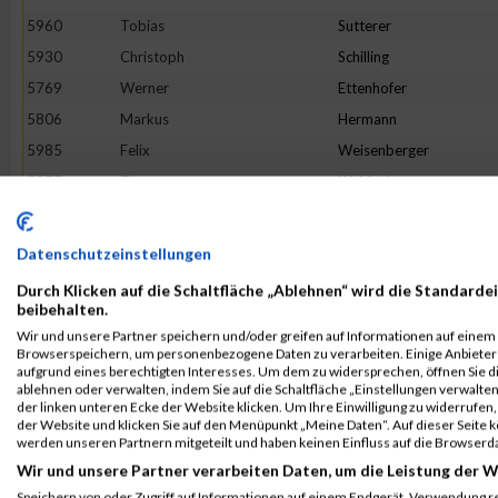
5960
Tobias
Sutterer
5930
Christoph
Schilling
5769
Werner
Ettenhofer
5806
Markus
Hermann
5985
Felix
Weisenberger
5977
Timo
Waldenberger
5811
Andreas
Hirsch
5881
Simon
Merklin
Datenschutzeinstellungen
5684
Matthias
Hauth
Durch Klicken auf die Schaltfläche „Ablehnen“ wird die Standardei
5706
Tom
Albert
beibehalten.
Wir und unsere Partner speichern und/oder greifen auf Informationen auf einem G
5699
Marvin
Schieber
Browserspeichern, um personenbezogene Daten zu verarbeiten. Einige Anbiete
5688
Jens
Kohlhepp
aufgrund eines berechtigten Interesses. Um dem zu widersprechen, öffnen Sie die
ablehnen oder verwalten, indem Sie auf die Schaltfläche „Einstellungen verwalten“
5893
Stephan
Muser
der linken unteren Ecke der Website klicken. Um Ihre Einwilligung zu widerrufen, 
der Website und klicken Sie auf den Menüpunkt „Meine Daten“. Auf dieser Seite 
5970
Martin
Vogel
werden unseren Partnern mitgeteilt und haben keinen Einfluss auf die Browserd
5697
Ben
Rogge
Wir und unsere Partner verarbeiten Daten, um die Leistung der W
5826
Florian
Kellenberger
Speichern von oder Zugriff auf Informationen auf einem Endgerät. Verwendung r