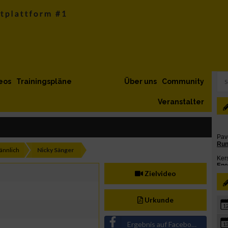
eos
Trainingspläne
Über uns
Community
Veranstalter
nnlich
Nicky Sänger
Zielvideo
Urkunde
1
Ergebnis auf Facebook teilen
1