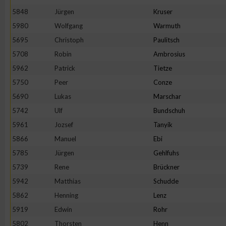
5848
Jürgen
Kruser
Erstellung von Profilen zur Personalisierung von Inhalten
5980
Wolfgang
Warmuth
5695
Christoph
Paulitsch
Verwendung von Profilen zur Auswahl personalisierter Inhalte
5708
Robin
Ambrosius
5962
Patrick
Tietze
Messung der Werbeleistung
5750
Peer
Conze
5690
Lukas
Marschar
5742
Ulf
Bundschuh
Messung der Performance von Inhalten
5961
Jozsef
Tanyik
5866
Manuel
Ebi
Analyse von Zielgruppen durch Statistiken oder Kombinatione
verschiedenen Quellen
5785
Jürgen
Gehlfuhs
5739
Rene
Brückner
Entwicklung und Verbesserung der Angebote
5942
Matthias
Schudde
5862
Henning
Lenz
Verwendung reduzierter Daten zur Auswahl von Inhalten
5919
Edwin
Rohr
5802
Thorsten
Henn