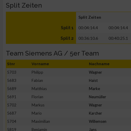
Split Zeiten
Split Zeiten
00:04:14.4
00:04:14.4
Split 1
00:36:10.6
00:40:25.1
Split 2
Team Siemens AG / 5er Team
Stnr
Vorname
Nachname
5703
Philipp
Wagner
5683
Fabian
Haist
5689
Matthias
Marke
5691
Florian
Neumüller
5702
Markus
Wagner
5687
Mario
Karcher
5704
Maximilian
Willemsen
5819
Benjamin
Jans