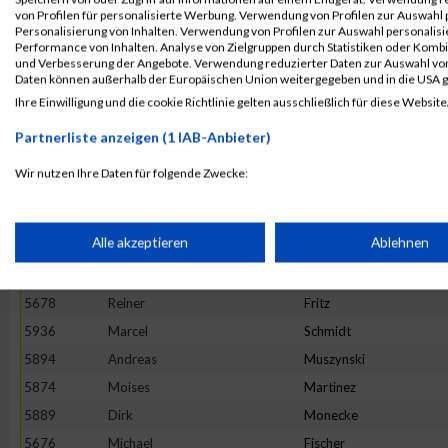
von Profilen für personalisierte Werbung. Verwendung von Profilen zur Auswahl p
5759
Marc
Dollt
Personalisierung von Inhalten. Verwendung von Profilen zur Auswahl personalis
Performance von Inhalten. Analyse von Zielgruppen durch Statistiken oder Komb
5916
Thomas
Ripplinger
und Verbesserung der Angebote. Verwendung reduzierter Daten zur Auswahl von
5940
Daniel
Schneider
Daten können außerhalb der Europäischen Union weitergegeben und in die USA 
Ihre Einwilligung und die cookie Richtlinie gelten ausschließlich für diese Website
5760
Daniel
Dötsch
5817
Patrick
Istok
Partnerliste anzeigen (1 IAB-Anbieter)
5941
Elmar
Schorpp
Wir nutzen Ihre Daten für folgende Zwecke:
5906
Christian
Pohl
IAB-Verarbeitungszwecke:
5877
Andreas
Meir
Speichern von oder Zugriff auf Informationen auf einem Endge
Alle akzeptieren
Ablehnen
5899
Dirk
Ohlhorst
5833
Tom
Kirn
Verwendung reduzierter Daten zur Auswahl von Werbeanzeige
5678
Reiner
Fritz
5936
Marcel
Schmidt
5894
Andreas
Muszynski
Erstellung von Profilen für personalisierte Werbung
5874
Moises
Martinez
5889
Dirk
Monecke
Verwendung von Profilen zur Auswahl personalisierter Werbun
5676
Michael
Fischer