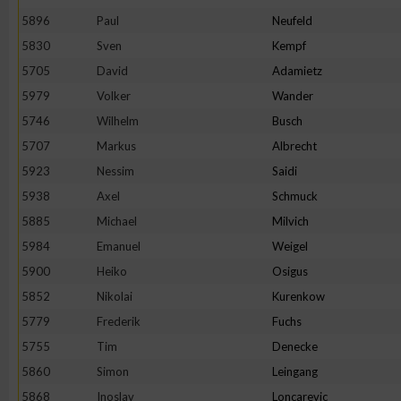
IAB-Besonderheiten:
5896
Paul
Neufeld
Verwendung genauer Standortdaten
5830
Sven
Kempf
5705
David
Adamietz
5979
Volker
Wander
Geräte anhand von aktiv angeforderten Informationen identifi
5746
Wilhelm
Busch
Nicht-IAB-Verarbeitungszwecke:
5707
Markus
Albrecht
5923
Nessim
Saidi
Notwendig
5938
Axel
Schmuck
5885
Michael
Milvich
Performance
5984
Emanuel
Weigel
5900
Heiko
Osigus
Funktional
5852
Nikolai
Kurenkow
5779
Frederik
Fuchs
Werbung
5755
Tim
Denecke
5860
Simon
Leingang
5868
Inoslav
Loncarevic